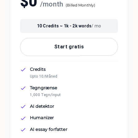
$
0
/
month
(
Billed Monthly
)
10
Credits ~
1k - 2k
words
/ mo
Start gratis
Credits
Upto 10/Måned
Tegngrænse
1,000 Tegn/Input
AI detektor
Humanizer
AI essay forfatter