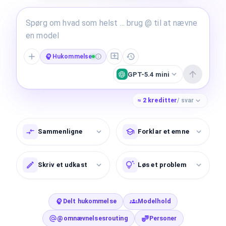
Hukommelse
GPT-5.4 mini
≈
2
kreditter
/ svar
Sammenligne
Forklar et emne
Skriv et udkast
Løs et problem
Delt hukommelse
Modelhold
@omnævnelsesrouting
Personer