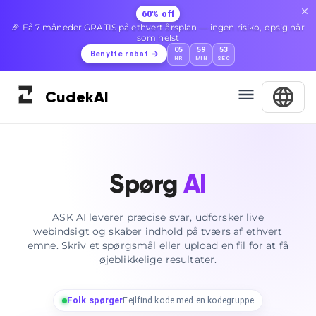
60% off
🎉 Få 7 måneder GRATIS på ethvert årsplan — ingen risiko, opsig når
som helst
05
59
52
Benytte rabat
HR
MIN
SEC
Cudek
AI
Spørg
AI
ASK AI leverer præcise svar, udforsker live
webindsigt og skaber indhold på tværs af ethvert
emne. Skriv et spørgsmål eller upload en fil for at få
øjeblikkelige resultater.
Folk spørger
Fejlfind kode med en kodegruppe