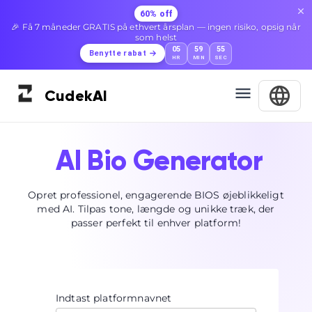
60% off
🎉 Få 7 måneder GRATIS på ethvert årsplan — ingen risiko, opsig når
som helst
05
59
55
Benytte rabat
HR
MIN
SEC
Cudek
AI
AI Bio Generator
Opret professionel, engagerende BIOS øjeblikkeligt
med AI. Tilpas tone, længde og unikke træk, der
passer perfekt til enhver platform!
Indtast platformnavnet