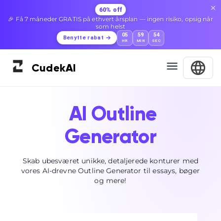
60% off
🎉 Få 7 måneder GRATIS på ethvert årsplan — ingen risiko, opsig når
som helst
05
59
54
Benytte rabat
HR
MIN
SEC
Cudek
AI
AI Outline
Generator
Skab ubesværet unikke, detaljerede konturer med
vores AI-drevne Outline Generator til essays, bøger
og mere!