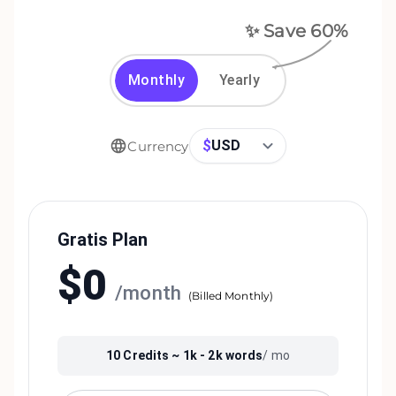
✨ Save
60
%
Monthly
Yearly
$
USD
Currency
Gratis Plan
$
0
/
month
(
Billed Monthly
)
10
Credits ~
1k - 2k
words
/ mo