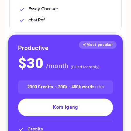
Essay Checker
chatPdf
Mest populær
Productive
$
30
/
month
(
Billed Monthly
)
2000
Credits ~
200k - 400k
words
/ mo
Kom igang
Credits