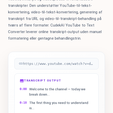
transkripter. Den understøtter YouTube-til-tekst-
konvertering, video-til-tekst-konvertering, generering af
transkript fra URL og video-til-transkript-behandling på
tværs af flere formater. CudekAI YouTube to Text
Converter leverer online transkript-output uden manuel
formatering eller gentagne behandlingstrin.
https://www.youtube.com/watch?v=dQw4w9WgXcQ
TRANSCRIPT OUTPUT
Welcome to the channel — today we
0:00
break down...
The first thing you need to understand
0:18
is...