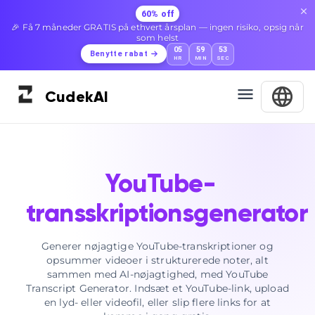
60% off
🎉 Få 7 måneder GRATIS på ethvert årsplan — ingen risiko, opsig når
som helst
05
59
52
Benytte rabat
HR
MIN
SEC
Cudek
AI
YouTube-
transskriptionsgenerator
Generer nøjagtige YouTube-transkriptioner og
opsummer videoer i strukturerede noter, alt
sammen med AI-nøjagtighed, med YouTube
Transcript Generator. Indsæt et YouTube-link, upload
en lyd- eller videofil, eller slip flere links for at