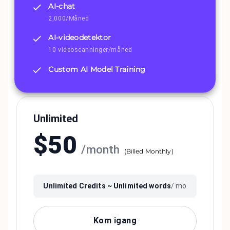
AI-chat
2,000/Måned
AI-videodetektor
10 videoscanninger/måned
Custom AI Model Training
Unlimited
$
50
/
month
(
Billed Monthly
)
Unlimited
Credits ~
Unlimited
words
/ mo
Kom igang