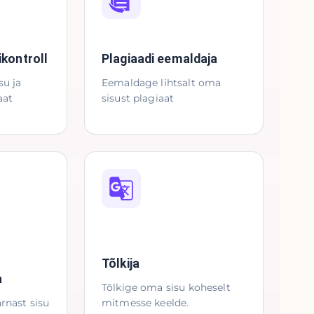
ikontroll
Plagiaadi eemaldaja
su ja
Eemaldage lihtsalt oma
aat
sisust plagiaat
Tõlkija
a
Tõlkige oma sisu koheselt
rnast sisu
mitmesse keelde.