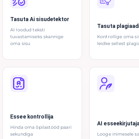
Tasuta Ai sisudetektor
Tasuta plagiaad
AI loodud teksti
tuvastamiseks skannige
Kontrollige oma si
oma sisu
leidke sellest plagi
Essee kontrollija
AI esseekirjutaj
Hinda oma õpilastööd paari
sekundiga
Looge inimesele sa