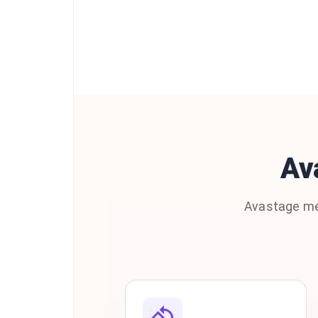
Av
Avastage meie