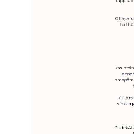
räppkult
Olenemat
teil h
Kas otsi
gener
omapärase
Kui ots
vimkaga
CudekAI a