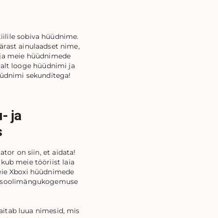
iilile sobiva hüüdnime.
pärast ainulaadset nime,
ad ja meie hüüdnimede
salt looge hüüdnimi ja
üüdnimi sekunditega!
- ja
s
r on siin, et aidata!
kub meie tööriist laia
 meie Xboxi hüüdnimede
 konsoolimängukogemuse
itab luua nimesid, mis