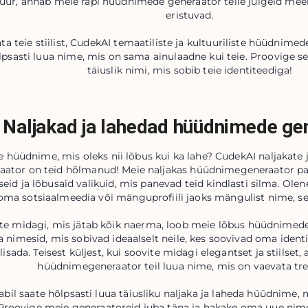
uur, annab meie räpi hüüdnimede generaator teile julgeid mee
eristuvad.
a teie stiilist, CudekAI temaatiliste ja kultuuriliste hüüdnim
õlpsasti luua nime, mis on sama ainulaadne kui teie. Proovige se
täiuslik nimi, mis sobib teie identiteediga!
Naljakad ja lahedad hüüdnimede ge
te hüüdnime, mis oleks nii lõbus kui ka lahe? CudekAI naljakat
aator on teid hõlmanud! Meie naljakas hüüdnimegeneraator 
id ja lõbusaid valikuid, mis panevad teid kindlasti silma. Olen
oma sotsiaalmeedia või mänguprofiili jaoks mängulist nime, see
ite midagi, mis jätab kõik naerma, loob meie lõbus hüüdnimed
 nimesid, mis sobivad ideaalselt neile, kes soovivad oma ident
lisada. Teisest küljest, kui soovite midagi elegantset ja stiilset,
hüüdnimegeneraator teil luua nime, mis on vaevata tre
bil saate hõlpsasti luua täiusliku naljaka ja laheda hüüdnime, m
Proovige meie generaatoreid juba täna ja hakake oma uue ni