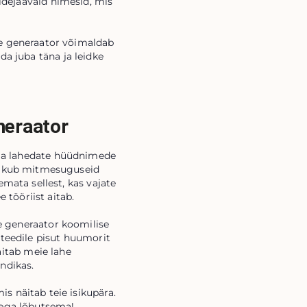
ldejäävaid nimesid, mis
ede generaator võimaldab
da juba täna ja leidke
neraator
e ja lahedate hüüdnimede
pakub mitmesuguseid
emata sellest, kas vajate
 tööriist aitab.
e generaator koomilise
iteedile pisut huumorit
 aitab meie lahe
ndikas.
is näitab teie isikupära.
mega lõbutsema!