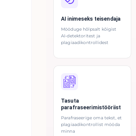
AI inimeseks teisendaja
Mööduge hõlpsalt kõigist
AI-detektoritest ja
plagiaadikontrollidest
Tasuta
parafraseerimistööriist
Parafraseerige oma tekst, et
plagiaadikontrollist mööda
minna