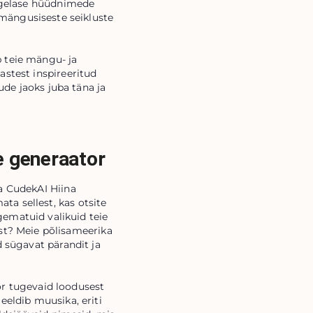
angelase hüüdnimede
mängusiseste seikluste
b teie mängu- ja
astest inspireeritud
e jaoks juba täna ja
e generaator
a CudekAI Hiina
a sellest, kas otsite
gematuid valikuid teie
list? Meie põlisameerika
sügavat pärandit ja
r tugevaid loodusest
eeldib muusika, eriti