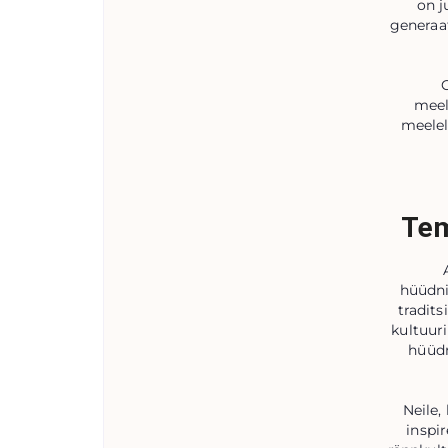
on j
generaa
meel
meelel
Tem
hüüdni
tradits
kultuuri
hüüdn
Neile,
inspi