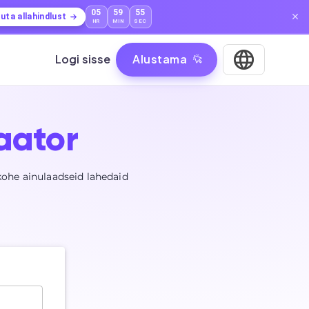
05
59
54
uta allahindlust
HR
MIN
SEC
Logi sisse
Alustama
aator
kohe ainulaadseid lahedaid