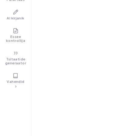
AI kirjanik
Essee
kontrollija
Tsitaatide
generaator
Vahendid