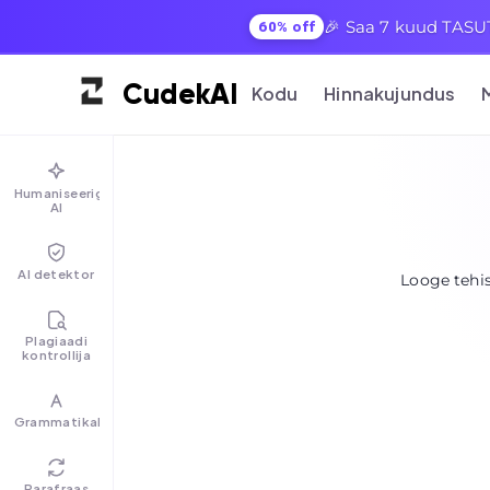
🎉 Saa 7 kuud TASUTA
60% off
Cudek
AI
Kodu
Hinnakujundus
Humaniseerige
AI
AI detektor
Looge tehis
Plagiaadi
kontrollija
Grammatikakontroll
Parafraas