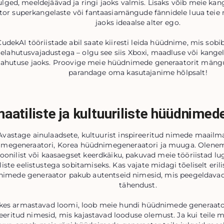
ulged, meeldejäävad ja ringi jaoks valmis. Lisaks võib meie k
tor superkangelaste või fantaasiamängude fännidele luua teie 
jaoks ideaalse alter ego.
CudekAI tööriistade abil saate kiiresti leida hüüdnime, mis sobi
elahutusvajadustega – olgu see siis Xboxi, maadluse või kangel
ahutuse jaoks. Proovige meie hüüdnimede generaatorit mängud
parandage oma kasutajanime hõlpsalt!
aatiliste ja kultuuriliste hüüdnimed
Avastage ainulaadsete, kultuurist inspireeritud nimede maailm
megeneraatori, Korea hüüdnimegeneraatori ja muuga. Olenemat
ioonilist või kaasaegset keerdkäiku, pakuvad meie tööriistad lu
liste eelistustega sobitamiseks. Kas vajate midagi tõeliselt eri
imede generaator pakub autentseid nimesid, mis peegeldavad 
tähendust.
 kes armastavad loomi, loob meie hundi hüüdnimede generaato
reeritud nimesid, mis kajastavad looduse olemust. Ja kui teile m