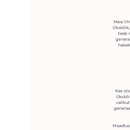
Meie lih
Ükskõik,
teeb 
genera
hakak
Kas ot
Ükskõi
valiku
generaa
Maadlus