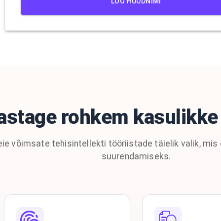
LOO HÜÜDNIMI
astage rohkem kasulikke 
 võimsate tehisintellekti tööriistade täielik valik, mis
suurendamiseks.