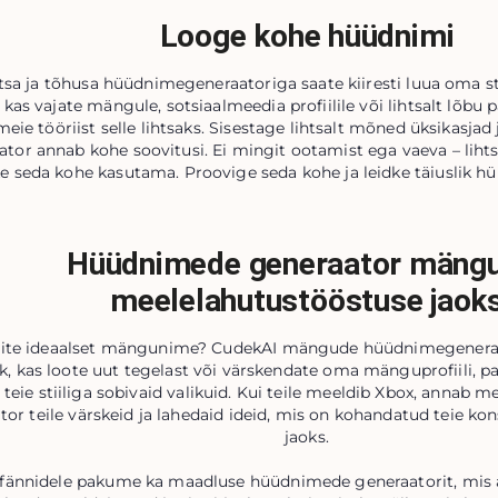
Looge kohe hüüdnimi
tsa ja tõhusa hüüdnimegeneraatoriga saate kiiresti luua oma st
 kas vajate mängule, sotsiaalmeedia profiilile või lihtsalt lõbu 
meie tööriist selle lihtsaks. Sisestage lihtsalt mõned üksikasj
ator annab kohe soovitusi. Ei mingit ootamist ega vaeva – liht
e seda kohe kasutama. Proovige seda kohe ja leidke täiuslik h
Hüüdnimede generaator mängu
meelelahutustööstuse jaok
site ideaalset mängunime? CudekAI mängude hüüdnimegeneraato
k, kas loote uut tegelast või värskendate oma mänguprofiili, pa
t teie stiiliga sobivaid valikuid. Kui teile meeldib Xbox, annab
tor teile värskeid ja lahedaid ideid, mis on kohandatud teie
jaoks.
fännidele pakume ka maadluse hüüdnimede generaatorit, mis a