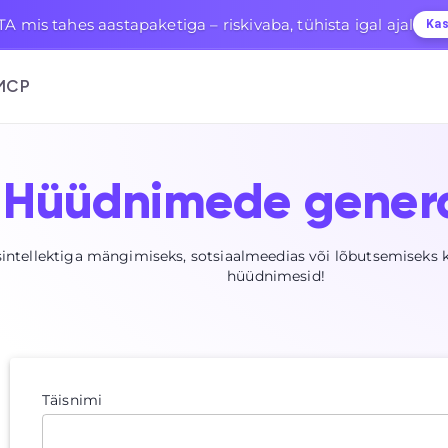
 mis tahes aastapaketiga – riskivaba, tühista igal ajal
Kas
MCP
Hüüdnimede gener
intellektiga mängimiseks, sotsiaalmeedias või lõbutsemiseks 
hüüdnimesid!
Täisnimi