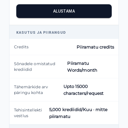
ALUSTAMA
KASUTUS JA PIIRANGUD
Credits
Piiramatu credits
Piiramatu
Sõnadele omistatud
krediidid
Words/month
Upto 15000
Tähemärkide arv
päringu kohta
characters/request
5,000 krediidid/Kuu · mitte
Tehisintellekti
vestlus
piiramatu