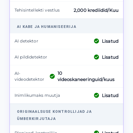
Tehisintellekti vestlus
2,000 krediidid/Kuu
AI KABE JA HUMANISEERIJA
Lisatud
AI detektor
Lisatud
AI pildidetektor
10
AI-
videodetektor
videoskaneeringuid/kuus
Lisatud
Inimlikumaks muutja
ORIGINAALSUSE KONTROLLIJAD JA
ÜMBERKIRJUTAJA