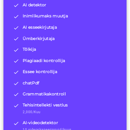
AI detektor
Inimlikumaks muutja
AI esseekirjutaja
Ümberkirjutaja
Tõlkija
Plagiaadi kontrollija
Essee kontrollija
chatPdf
Grammatikakontroll
Tehisintellekti vestlus
2,000/Kuu
AI-videodetektor
10 videoskaneeringuid/kuus