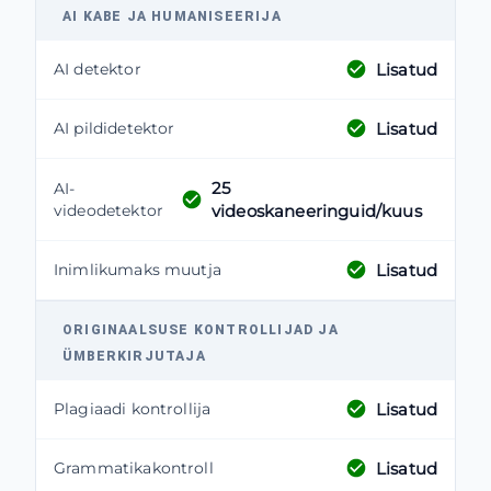
AI KABE JA HUMANISEERIJA
Lisatud
AI detektor
Lisatud
AI pildidetektor
25
AI-
videodetektor
videoskaneeringuid/kuus
Lisatud
Inimlikumaks muutja
ORIGINAALSUSE KONTROLLIJAD JA
ÜMBERKIRJUTAJA
Lisatud
Plagiaadi kontrollija
Lisatud
Grammatikakontroll