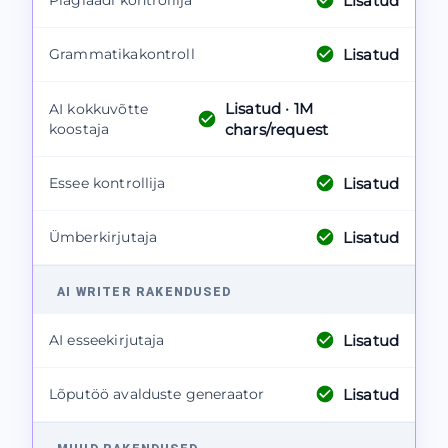
Lisatud
Plagiaadi kontrollija
Lisatud
Grammatikakontroll
Lisatud
· 1M
AI kokkuvõtte
koostaja
chars/request
Lisatud
Essee kontrollija
Lisatud
Ümberkirjutaja
AI WRITER RAKENDUSED
Lisatud
AI esseekirjutaja
Lisatud
Lõputöö avalduste generaator