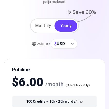
palju maksad.
✨ Save
60
%
Monthly
Yearly
$
USD
Valuuta
Põhiline
$
6.00
/
month
(
Billed Annually
)
100
Credits ~
10k - 20k
words
/ mo