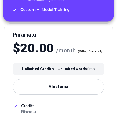
Custom AI Model Training
Piiramatu
$
20.00
/
month
(
Billed Annually
)
Unlimited
Credits ~
Unlimited
words
/ mo
Alustama
Credits
Piiramatu