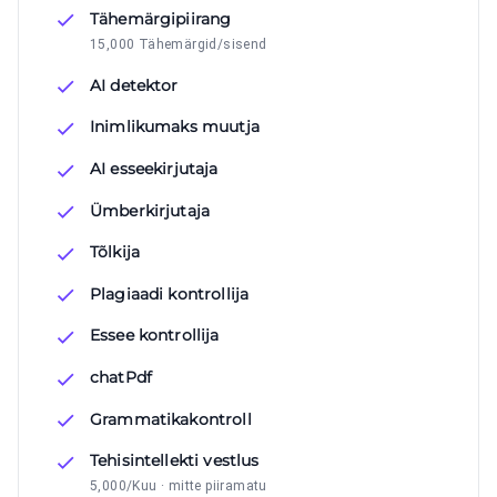
Tähemärgipiirang
15,000 Tähemärgid/sisend
AI detektor
Inimlikumaks muutja
AI esseekirjutaja
Ümberkirjutaja
Tõlkija
Plagiaadi kontrollija
Essee kontrollija
chatPdf
Grammatikakontroll
Tehisintellekti vestlus
5,000/Kuu · mitte piiramatu