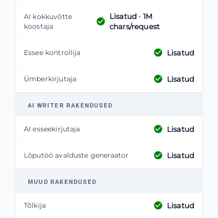
Lisatud
· 1M
AI kokkuvõtte
koostaja
chars/request
Lisatud
Essee kontrollija
Lisatud
Ümberkirjutaja
AI WRITER RAKENDUSED
Lisatud
AI esseekirjutaja
Lisatud
Lõputöö avalduste generaator
MUUD RAKENDUSED
Lisatud
Tõlkija