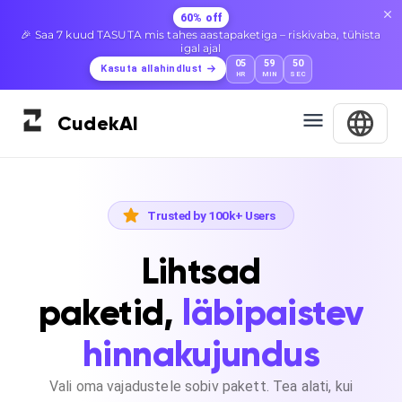
60% off
🎉 Saa 7 kuud TASUTA mis tahes aastapaketiga – riskivaba, tühista
igal ajal
05
59
50
Kasuta allahindlust
HR
MIN
SEC
Cudek
AI
Trusted by 100k+ Users
Lihtsad
paketid,
läbipaistev
hinnakujundus
Vali oma vajadustele sobiv pakett. Tea alati, kui