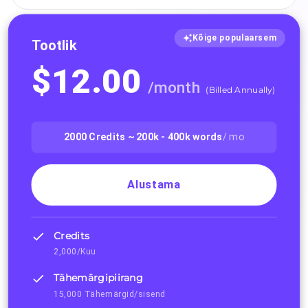
Kõige populaarsem
Tootlik
$
12.00
/
month
(
Billed Annually
)
2000
Credits ~
200k - 400k
words
/ mo
Alustama
Credits
2,000/Kuu
Tähemärgipiirang
15,000 Tähemärgid/sisend