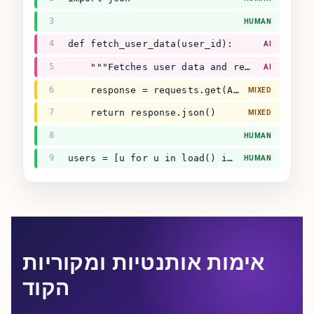
3
HUMAN
4
def fetch_user_data(user_id):
AI
5
    """Fetches user data and returns dict."""
AI
6
    response = requests.get(API + user_id)
MIXED
7
    return response.json()
MIXED
8
HUMAN
9
users = [u for u in load() if u.active]
HUMAN
אימות אותנטיות ומקוריות
הקוד