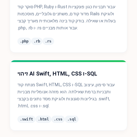
סוקר קוד PHP, Ruby ו-Rust עבור תבניות כגון פונקציות
מדור קודם, משתנים גלובליים, מוסכמות Rails ולוגיקת
בעלות או שאילה. בודק קוד בינה מלאכותית מעריך קבצי
.php, .rb ו-.rs עבור אותות מבניים.
.php
.rb
.rs
זיהוי AI Swift, HTML, CSS ו-SQL
מנתח קוד Swift, HTML, CSS ו-SQL עבור סימון, עיצוב
ותבניות ברמת שאילתה. הוא מזהה אנומליות מבניות
בגיליונות סגנונות ולוגיקת מסד נתונים בקבצי .swift,
.html, .css ו-.sql.
.swift
.html
.css
.sql