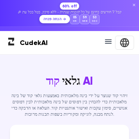
60% off
🎉 קבל 7 חודשים בחינם על כל תוכנית שנתית - ללא סיכון, בטל בכל עת
05
59
52
הנחה פנויה
HR
MIN
SEC
Cudek
AI
קוד AI
גלאי
זיהוי קוד שנוצר על ידי בינה מלאכותית באמצעות גלאי קוד של בינה
מלאכותית כדי להבחין בין דפוסים של בינה מלאכותית לבין דפוסים
אנושיים, סימון עקבות ואישור אותנטיות קוד. העלאה או הדבקה כדי
לנתח מבנה, לוגיקה ומקוריות בשפות תכנות מרובות.