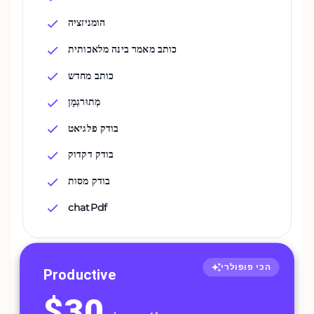
הומניזציה
כותב מאמר בינה מלאכותית
כותב מחדש
מְתוּרגְמָן
בודק פלגיאט
בודק דקדוק
בודק מסות
chatPdf
הכי פופולרי
Productive
$
30