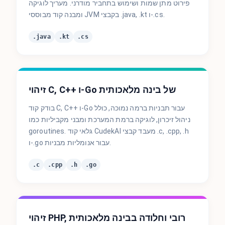
פירוט מתן שמות ושימוש בתחביר מודרני. מעריך לוגיקה
ומבנה קוד מבוססי JVM בקבצי .java, .kt ו-.cs.
.java
.kt
.cs
זיהוי C, C++ ו-Go של בינה מלאכותית
בודק קוד C, C++ ו-Go עבור תבניות ברמה נמוכה, כולל
ניהול זיכרון, לוגיקה ברמת המערכת ומבני מקביליות כמו
goroutines. גלאי קוד CudekAI מעבד קבצי .c, .cpp, .h
ו-.go עבור אנומליות מבניות.
.c
.cpp
.h
.go
זיהוי PHP, רובי וחלודה בבינה מלאכותית