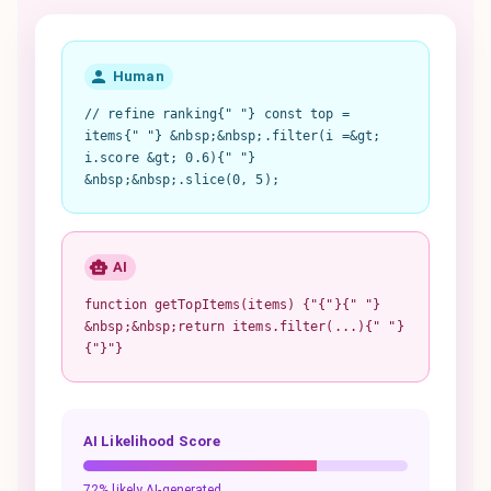
Human
// refine ranking{" "} const top =
items{" "} &nbsp;&nbsp;.filter(i =&gt;
i.score &gt; 0.6){" "}
&nbsp;&nbsp;.slice(0, 5);
AI
function getTopItems(items) {"{"}{" "}
&nbsp;&nbsp;return items.filter(...){" "}
{"}"}
AI Likelihood Score
72% likely AI-generated