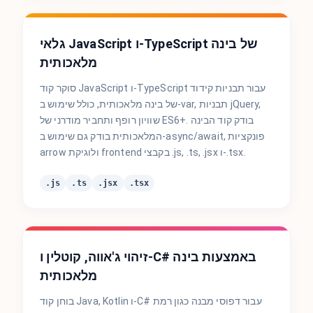
גלאי JavaScript ו-TypeScript של בינה
מלאכותית
סוקר קוד JavaScript ו-TypeScript עבור תבניות קידוד
של בינה מלאכותית, כולל שימוש ב-var, תבניות jQuery,
שוויון רופף ותחביר מודרני של ES6+. בודק קוד הבינה
המלאכותית בודק גם שימוש ב-async/await, פונקציות
arrow ולוגיקת frontend בקבצי .js, .ts, .jsx ו-.tsx.
.js
.ts
.jsx
.tsx
זיהוי ג'אווה, קוטלין ו-C# באמצעות בינה
מלאכותית
בוחן קוד Java, Kotlin ו-C# עבור דפוסי מבנה כגון רמת