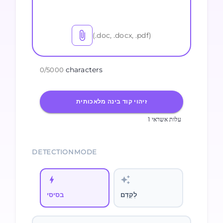
(.doc, .docx, .pdf)
characters
0
/
5000
זיהוי קוד בינה מלאכותית
1 עלות אשראי
DETECTIONMODE
לְקַדֵם
בסיסי