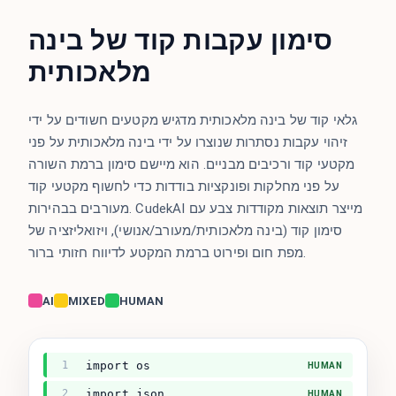
סימון עקבות קוד של בינה
מלאכותית
גלאי קוד של בינה מלאכותית מדגיש מקטעים חשודים על ידי
זיהוי עקבות נסתרות שנוצרו על ידי בינה מלאכותית על פני
מקטעי קוד ורכיבים מבניים. הוא מיישם סימון ברמת השורה
על פני מחלקות ופונקציות בודדות כדי לחשוף מקטעי קוד
מעורבים בבהירות. CudekAI מייצר תוצאות מקודדות צבע עם
סימון קוד (בינה מלאכותית/מעורב/אנושי), ויזואליזציה של
מפת חום ופירוט ברמת המקטע לדיווח חזותי ברור.
AI
MIXED
HUMAN
1
import os
HUMAN
2
import json
HUMAN