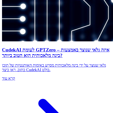
CudekAI לעומת GPTZero – איזה גלאי שנוצר באמצעות
בינה מלאכותית הוא הטוב ביותר?
גלאי שנוצר על ידי בינה מלאכותית מסייע באימות האותנטיות של תוכן
כתוב. ראו כיצד CudekAI בולט.
קרא עוד