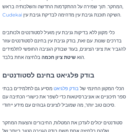
המחקר. תוך שמירה על ההתקדמות החדשה והשלכותיה בראש,
השיקה תוכנת גניבת עין מדהימה לבדיקת גניבת עין.
Cudekai
כלי מקוון ללא בדיקות גניבת עין מועיל לסטודנטים ולכותבים
בדרכים שונות. עם זאת, בודק גניבת עין בחינם לסטודנטים עוזר
להגביר את ציוני הציונים, בעוד שבודק הגניבה החופשי לתלמידים
בלחיצה אחת בלבד.
הוא
שיטת ציון חכמה
בודק פלגיאט בחינם לסטודנטים
הכלי המקוון החינמי של
בודק פלגיאט
מסייע גם לתלמידים בבתי
ספר תיכוניים או אוניברסיטאות כדי לשפר את כישורי הכתיבה עם
סיכום טוב יותר, מה שמוביל לציונים גבוהים עם מידע ייחודי.
סטודנטים יכולים לעדכן את המטלות, החיבורים והצעות המחקר
שלהם בלחיצה אחת משם בודק הגניבה הטוב ביותר של