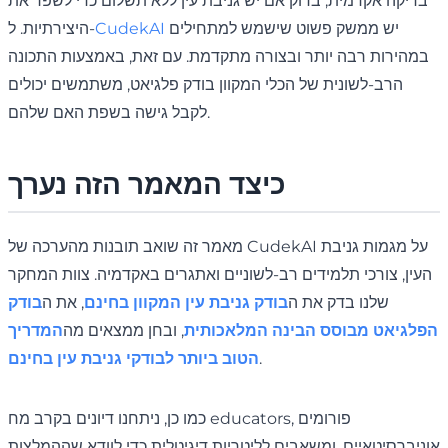
בדיקה אקדמית, בדוק אם יש גניבת עין ללא תשלום כדי לשפר את
יש ממשק פשוט שישמש למתחילים
CudekAI
היצירתיות. ל-
במהירות רבה יותר ובצורה מתקדמת. עם זאת, באמצעות התכונה
הרב-לשונית של הכלי המקוון בודק פלגיאט, משתמשים יכולים
לקבל גישה בשפת האם שלהם.
כיצד המאמר הזה נערך
מאמר זה שואב תובנות מהערכה של CudekAI על מגמות גניבת
העין, צורכי תלמידים רב-לשוניים ואתגרים באקדמיה. צוות המחקר
שלנו בדק את ה
בודק גניבת עין המקוון בחינם
, את ה
בודק
הפלגיאט מבוסס הבינה המלאכותית
, ובחן ממצאים מה
המדריך
.
הטוב ביותר לבודקי גניבת עין בחינם
כמו כן, ניתחנו דיונים בקרב מח educators, פורומים
אוניברסיטאיים, ומשאבים לליטריות דיגיטלית כדי לוודא שההמלצות