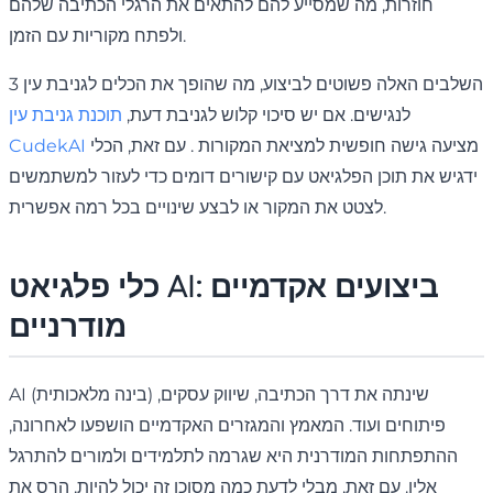
חוזרות, מה שמסייע להם להתאים את הרגלי הכתיבה שלהם
ולפתח מקוריות עם הזמן.
3 השלבים האלה פשוטים לביצוע, מה שהופך את הכלים לגניבת עין
לנגישים. אם יש סיכוי קלוש לגניבת דעת,
תוכנת גניבת עין
מציעה גישה חופשית למציאת המקורות . עם זאת, הכלי
CudekAI
ידגיש את תוכן הפלגיאט עם קישורים דומים כדי לעזור למשתמשים
לצטט את המקור או לבצע שינויים בכל רמה אפשרית.
כלי פלגיאט AI: ביצועים אקדמיים
מודרניים
AI (בינה מלאכותית) שינתה את דרך הכתיבה, שיווק עסקים,
פיתוחים ועוד. המאמץ והמגזרים האקדמיים הושפעו לאחרונה,
ההתפתחות המודרנית היא שגרמה לתלמידים ולמורים להתרגל
אליו. עם זאת, מבלי לדעת כמה מסוכן זה יכול להיות, הרס את