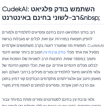
CudekAI: השתמש בודק פלגיאט
רב-לשוני בחינם באינטרנט&nbsp;
רוב בודקי הפלגיאט הינם בחינם ומסייעים לתלמידים ולמורים
להפיק תוצאות במהירות. עם זאת, לכלים יש מגבלות בגישה
חופשית מה שמעורר דאגה בקרב משתמשים אקדמיים. CudekAI
מפעיל את אחד מכלי
בודק גניבת עין
הטובים ביותר שהוא חינמי
ותומך במספר שפות. התכונות הרב-לשוניות שלו הופכות אותו
לבלוט מכלים חינמיים אחרים. עם זאת, הכלי המקוון החינמי של
גלאי פלגיאט מיועד לתלמידים ומורים פעילים ברחבי העולם. הוא
מאומן היטב עם אלגוריתמים מתקדמים הבודקים קווי דמיון בתוכן
עם הרבה תוכן אקדמי, ומסייעים למחנכים לאמת מידע מקורי.
גלאי גניבת עין בחינם לסטודנטים ומורים פותח במיוחד עבור