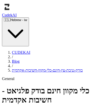
Cudek
AI
🇮🇱
Hebrew
-
iw
CUDEKAI
/
Blog
/
בודק-גניבת-עין-חינם-כלי-מקוון-חשיבות-אקדמית
General
כלי מקוון חינם בודק פלגיאט -
חשיבות אקדמית