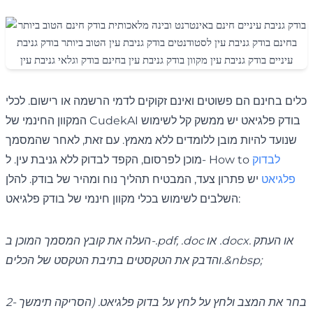
כלים בחינם הם פשוטים ואינם זקוקים לדמי הרשמה או רישום. לכלי
המקוון החינמי של CudekAI בודק פלגיאט יש ממשק קל לשימוש
שנועד להיות מובן ללומדים ללא מאמץ. עם זאת, לאחר שהמסמך
לבדוק
מוכן לפרסום, הקפד לבדוק ללא גניבת עין. ל- How to
פלגיאט
יש פתרון צעד, המבטיח תהליך נוח ומהיר של בודק. להלן
השלבים לשימוש בכלי מקוון חינמי של בודק פלגיאט:
העלה את קובץ המסמך המוכן ב-.pdf, .doc או .docx. או העתק
והדבק את הטקסטים בתיבת הטקסט של הכלים.&nbsp;
בחר את המצב ולחץ על לחץ על בדוק פלגיאט. (הסריקה תימשך 2-