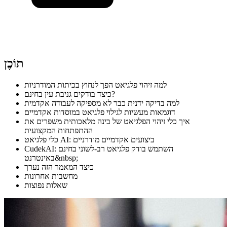
תוֹכֶן
למה זיהוי פלגיאט הפך לנחוץ בכיתות המודרניות
כיצד בודקים גניבת עין בחינם?
למה בדיקה ידנית כבר לא מספיקה לעבודה אקדמית
דוגמאות מעשיות לגילוי פלגיאט במוסדות אקדמיים
איך כלי זיהוי הפלגיאט של בינה מלאכותית משפרים את
ההתפתחות המקצועית
כלי פלגיאט AI: ביצועים אקדמיים מודרניים
CudekAI: השתמש בודק פלגיאט רב-לשוני בחינם
באינטרנט&nbsp;
כיצד המאמר הזה נערך
מחשבות אחרונות
שאלות נפוצות