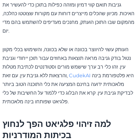
גניבות תואם קווי דמיון ומזהה כפילות בתוכן כדי להעשיר את
האיכות. מכיוון שהכלים מייצרים דוחות עם מקורות שצוטטו כהלכה,
מהמקום שבו התוכן הועתק, מחנכים מעדיפים להשתמש בהם מדי
יום.
העותק עשוי להיווצר בכוונה או שלא בכוונה, והשימוש בכלי מקוון
נטול בודק גניבה מראה תוצאות באחוזים עבור תוכן ייחודי וגניבת
עין. זהו כלי רב ערך שישמש מורים וסטודנטים לכתיבת מטלות
היא פלטפורמת בינה
CudekAI
והרצאות ללא גניבת עין. עם זאת,
מלאכותית ידועה בחינם המציעה את כלי התוכנה הטוב ביותר
לבדיקת גניבת עין. קרא את הבלוג כדי ללמוד על החשיבות של כלי
פלגיאט שפותחו בינה מלאכותית.
למה זיהוי פלגיאט הפך לנחוץ
בכיתות המודרניות