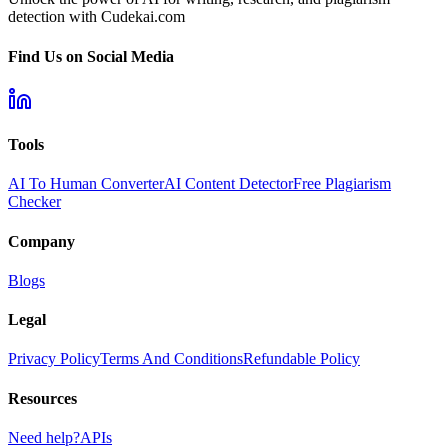
detection with Cudekai.com
Find Us on Social Media
Tools
AI To Human Converter
AI Content Detector
Free Plagiarism
Checker
Company
Blogs
Legal
Privacy Policy
Terms And Conditions
Refundable Policy
Resources
Need help?
APIs