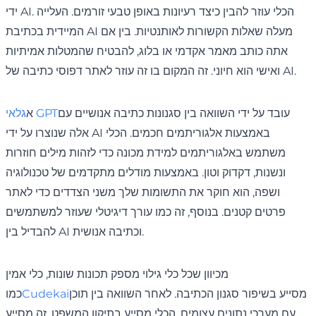
ידי AI. הכלי עוזר להבין כיצד רעיונות באופן טבעי זורמים. העלייה
המיידית בכתיבת AI מעלה שאלות הקשורות לאותנטיות. בין אם
אתה כותב מאמר אקדמי או בלוג, להבטיח שהמטלות אמיתיות
ואישי הוא חיוני. זה המקום בו זה עוזר לאתר דפוסי כתיבה של AI.
עובד על ידי השוואה בין סגנונות כתיבה אנושיים עם
גלאי GPT
א
אלה שנוצרו על ידי AI באמצעות אלגוריתמים חכמים. הכלי
משתמש באלגוריתמים למידת מכונה כדי לזהות מילים חוזרות
ונשנות, דקדוק וטון. באמצעות מודלים מתקדמים של טכנולוגיה
ושפה, הוא חוקר את התשומות שלך משני הצדדים כדי לאתר
פרטים קטנים. בנוסף, זה כמו עורך דיגיטלי שעוזר למשתמשים
להבדיל בין AI וכתיבה אנושית.
מכיוון שכל כלי גילוי מספק תכונות שונות, כלי אמין
מסייע בשיפור סגנון הכתיבה. לאחר השוואה בין תוכן
Cudekai
כמו
עם מערכי נתונים עצומים, הכלי מסייע בתיקון המשפט. זה מסייע