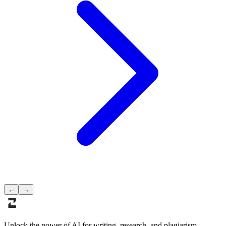
←
→
Unlock the power of AI for writing, research, and plagiarism