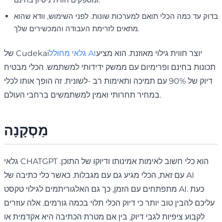
בדוק עד כמה הכלי תואם למערכות שונות. לפני השימוש, וודא שהוא
מתאים לזרימת העבודה והמכשירים שלך.
יוצר חווית גילוי מאוזנת. הוא מציע
גלאי מחולל AI
של Cudekai
תכונות בחינם ופרימיום עם ממשק ידידותי למשתמש. הכלי מבטיח
דיוק של 90% עם תמיכה ותאימות רב -לשונית. זה הופך אותו לכלי
במחיר תחרותי ואמין למשתמשים ברחבי העולם.
מַסְקָנָה
גלאי CHATGPT הוא כלי חשוב לאימות אמינותו ודיוקו של התוכן.
עם זאת, הכלי מגיע גם עם מגבלות. כאשר כלי כתיבה של AI
מתפתחים עם הזמן, כך גם האלגוריתמים לגילוי טקסט AI. כעת
עליכם להבין טוב יותר כי דיוק הכלי תלוי בכמה גורמים. אלה עוזרים
לקבוע ציפיות לגבי דיוק, בין אם מטרת הכתיבה היא אקדמית או