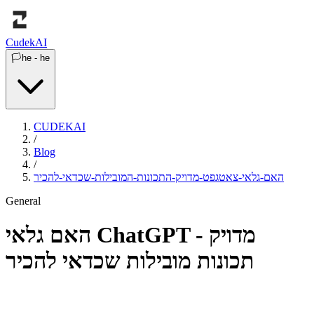
Cudek
AI
🏳️
he
-
he
CUDEKAI
/
Blog
/
האם-גלאי-צאטגפט-מדויק-התכונות-המובילות-שכדאי-להכיר
General
האם גלאי ChatGPT מדויק -
תכונות מובילות שכדאי להכיר