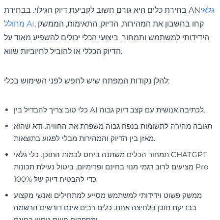
גלאי
בחירת כלים היא גורם חשוב לקביעת דיוק הגילוי. בבחירת AN
, קחו בחשבון את המהירות, הדיוק, התאימות, הממשק
מחולל AI
הידידותי למשתמש ותמחור. ביצועי הכלי יכולים להשפיע מאוד על
הדיוק הכללי או להוביל לחיוביות שווא.
להלן נקודות המפתח שיש לחפש לפני השימוש בכלי:
כלי טוב צריך להבדיל בין AI לכתיבה אנושית עם קצב דיוק גבוה.
תגובה מהירה לתשומות בנפח גבוה משפרת את החוויה. ודא שהוא
מאזן בין הדיוק והמהירות מבלי לפגוע בתוצאות.
תמחור הכלים משתנה ביחס לכמות התוכן. כלי גלאי CHATGPT
מציעים לרוב דגמי מנוי בחינם ופרימיום. ביטול נעילת תכונות Pro
כדי להבטיח דיוק של 100%.
ממשק פשוט וידידותי למשתמש מסייע למתחילים ואנשי מקצוע
בבדיקת תוכן בלחיצה אחת. כלים רבים אינם דורשים הרשמה
ומספקים חווית ניסיון בחינם.