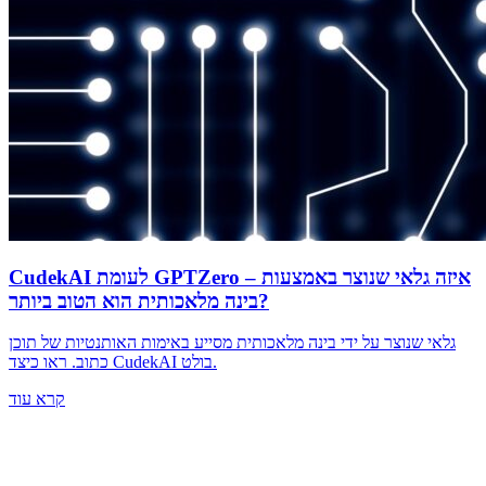
CudekAI לעומת GPTZero – איזה גלאי שנוצר באמצעות
בינה מלאכותית הוא הטוב ביותר?
גלאי שנוצר על ידי בינה מלאכותית מסייע באימות האותנטיות של תוכן
כתוב. ראו כיצד CudekAI בולט.
קרא עוד