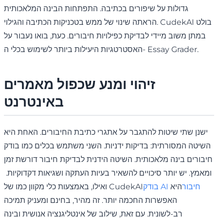
גדולות על שיפורים בכתיבה. התפתחות הבינה המלאכותית
הראתה שינוי של ממש בטכניקות הכתיבה והגילוי. CudekAI בולט
במתן משוב מיידי לבדיקת כפילויות חיבורים. כעת, בואו נעבור על
האסטרטגיות היעילות ביותר לשימוש בכלי ה- Essay Grader.
זיהוי ומנע שכפול מאמרים
באינטרנט
ישנן שתי שיטות להתגבר על אתגרי כתיבת החיבורים. האחת היא
השיטה המסורתית: בדיקות ידניות. השני משתמש בכלים כמו בודק
חיבורים בינה מלאכותית. השיטה הידנית לבדיקת חיבור דורשת זמן
ומאמץ. יש יותר סיכויים להשאיר בעיות העתקה ושגיאות דקדוקיות.
בודק AI חיבור
היא
ואילו, באמצעות כלי מקוון כמו של CudekAI
האפשרות החכמה יותר. זה מהיר, בחינם ומעניק תמיכה
רב-לשונית. עם זאת, שילוב של אינטליגנציה אנושית ובינה