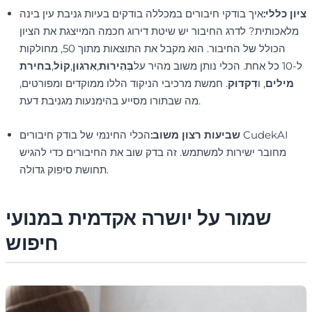
ציון כללי:
איך בודקי חיבורים במכללה בודקים בעיות גניבת עין בינה
מלאכותית? לדרג החיבור יש שיטת דירוג חכמה המייצגת את הציון
הכולל של החיבור. הוא מקבל את התוצאות מתוך 50, מחולקות
ל-10 כל אחת. הכלי נותן משוב מהיר על
בְּהִירוּת
,
אִרגוּן
,
קוֹל
,
בחירת
מילים
, ו
דִקדוּק
. חמשת מרכיבי הניקוד הללו ממוקדים ומפורטים,
מה שבתורו מסייע בהימנעות מגניבת דעת.
שביעות רצון משוב:
הכלי החינמי של בודק חיבורים CudekAI
מחובר ישירות למשתמש. זה בדק שוב את החיבורים כדי להגיש
תחושת סיפוק גדולה.
שמור על יושרה אקדמית במנועי
חיפוש