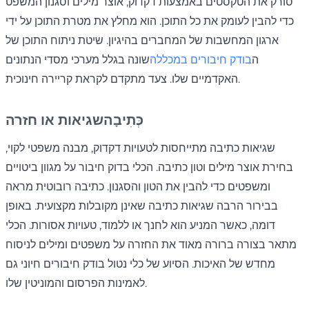
סורק את הטקסטים באמצעות דקדוק, אוצר מילים וסגנון המשפט
כדי להבין לעומק את כל התוכן. הוא מחלץ את מטרת התוכן על ידי
ארגון המחשבות של המחברים בהיגיון. שיטת ניתוח התוכן של
ה
בודק חיבורים במכללה
שונה בגלל מערכי מסדי הנתונים
האקדמיים שלו. צעד מתקדם לקראת קריירה חינוכית.
כְּתִיבָה
שגיאות או חזרה
שגיאות כתיבה מתייחסות לטעויות דקדוק, מבנה משפטי לקוי,
בחירת אוצר מילים וטון כתיבה. הכלי בדוק חיבור על מגוון ביטויים
ומשפטים כדי להבין את הטון והסגנון. כתיבה רובוטית מראה
בבירור הרבה שגיאות כתיבה שאינן מקובלות מקצועית. באופן
דומה, כאשר המניע הוא לחנך או ללמוד, טעויות אסורות. הכלי
מתאר בצורה ברורה מאוד את החזרה על משפטים ומילים לניסוח
מחדש של האיכות. הסיוע של כלי נטול בודק חיבורים חיוני גם
לאמינות הפרסום והמוניטין שלו.