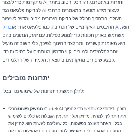
מתקדמות כדי לעצור AI וחזרות באינטרנט. זהו הכלי הטוב ביותר
לבדיקת פלגיאט נגד AI לעצור מידע מוטעה במאמרים ברחבי
העולם. התהליך הכולל של בדיקת חיבורים מהיר ומדויק לשיפור
, הוא
בודק AI
ההיבטים האקדמיים של הכתיבה. כמו פלגיאט אחר או
משתמש באותן תכונות כדי למנוע כפילות. עם זאת, הנתונים בהם
היא מאומנת קשורים יותר לצד החינוך. לפיכך, כלי חשוב זה מועיל
יותר לתלמידים ולמורים. קווי הדמיון מנותחים על בסיס זה כדי
לבצע שיפורים מתקדמים בתוצאות הלמידה של התלמידים.
יתרונות מובילים
להלן חמשת היתרונות של שימוש נכון בכלי:
ממשק פשוט:
הכלי CudekAI תוכנן ידידותי למשתמש כדי להפוך
את התהליך למהיר, מדויק וקל יותר. אין הגבלות או כללים לשימוש
בכלי. האתר מעוצב בפשטות, וכל שעליכם לעשות הוא להזין את
הטקסט. ארגז הכלים מאפשר להזין טקסטים באמצעות הדבקה