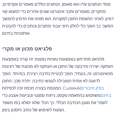
מסד הנתונים עליו הוא מאומן. הנתונים כוללים מאמרים אקדמיים,
מחקרים, מאמרים ותכני אינטרנט שונים אחרים כדי למצוא קווי
דמיון. לאחר התאמת התוכן למקורות, הוא מזהה את הדמיון להמשך
המשך. כך הופך כלי לחלק חיוני עבור מחנכים וכותבים כדי להבטיח
אותנטיות בחינם.
פלגיאט מכוון או מקרי
פלגיאט מתרחש באמצעות טעויות נפוצות. זה קורה באמצעות
העתקה ישירה והדבקה של התוכן או העתקה לא מכוונת של רעיונות
מהאינטרנט. זה, בעתיד, הופך לבעיית כתיבה רצינית. במיוחד, הופך
לדאגה לא אתית המובילה לעונשי כתיבה. יתרה מכך, התוכן
בודק חיבורים
המנוסח בצורה חכמה זכה לכפילות. CudekAI
בחינם
משתמש בהתאמת טקסט, ניתוח סמנטי וטביעות אצבע כדי
לשפר את סגנון הכתיבה הכללי. כך הכלי שלא יסולא בפז משפר
הצעות לשימוש של כותב וחסכון בזמן.