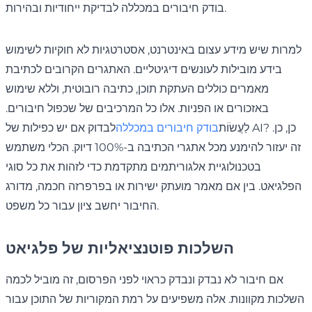
בודק חיבורים במכללה לבדיקת ייחודיות ובהירות.
למרות שיש מידע עצום באינטרנט, אסטרטגיות לא חוקיות לשימוש
בידע מובילות לעונשים דיגיטליים. האתגרים הקרובים לכתיבת
מאמרים כוללים העתקת תוכן, כתיבה רובוטית, וללא שימוש
באזכורים או הפניות. אלו כל המרכיבים של שכפול חיבורים.
לַעֲשׂוֹת
בודק חיבורים במכללה
לבדוק אם יש כפילות של AI? כן, כן.
זה יעזור להימנע מכל אתגרי הכתיבה ב-100% דיוק. הכלי משתמש
בטכנולוגיית אלגוריתמים מתקדמת כדי לזהות את כל סוגי
הפלגיאט. בין אם מאמר מועתק ישירות או בפרפרזה חכמה, מדורג
החיבור יחשב ציון עבור כל משפט.
השלכות פוטנציאליות של פלגיאט
אם חיבור לא נבדק ונבדק כראוי לפני הפרסום, זה מוביל לכמה
השלכות מקוונות. אלה משפיעים על רמת המקוריות של התוכן עבור