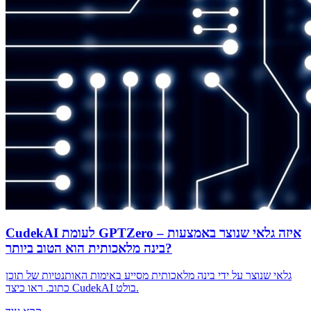
CudekAI לעומת GPTZero – איזה גלאי שנוצר באמצעות
בינה מלאכותית הוא הטוב ביותר?
גלאי שנוצר על ידי בינה מלאכותית מסייע באימות האותנטיות של תוכן
כתוב. ראו כיצד CudekAI בולט.