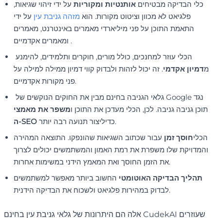
כלי הבדיקה מבטיחים
אותנטיות ומקוריות
על ידי זיהוי שגיאות,
פלגיאט לא מכוון וציטוט מקורות. הוא
מזהה גניבת עין
על ידי
התאמת התוכן על פני מיליארדי מאמרים באינטרנט, מאמרים
ומאמרים אקדמיים .
הכלי עוזר למחנכים, כולל מורים, חוקרים ותלמידים, להימנע
מ
דמיון אקדמי
. זה יכול לזהות ולבדוק קווי דמיון ממילה למילה על
פני מקורות אקדמיים.
גלאי הגניבה בחינם מבין את החוקים הנוקשים של Google נגד
תוכן גניבה גניבה. לכן, הכלי מעדכן את התוכן ו
משפר את מאמצי
כדיליצור תנועה רבה יותר.
ה-SEO
הכלי
חוסך זמן
עבור שכתוב השגיאות שהונפקו. התוצאה המהירה
והמדויקת שלו משפרת את רמת האמון והמשתמשים יכולים לצרוך
את הזמן החוסך ואת המאמץ הידני במשימות אחרות.
תהליך הבדיקה האוטומטי
החשוב ביותר מאפשר למשתמשים
לבדוק במהירות פלגיאט ולשכוח את הבדיקה הידנית.
אלה הם היתרונות של גלאי גניבת עין בחינם CudekAI שעוזרים