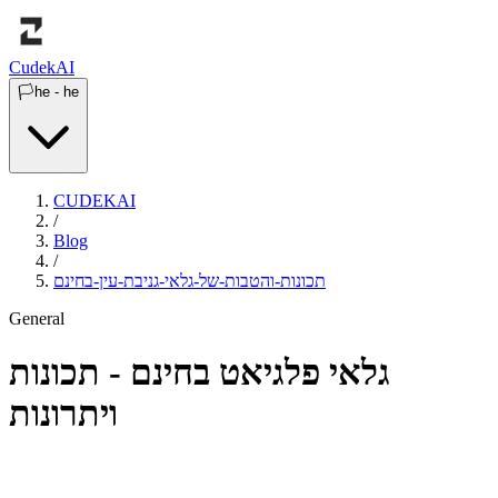
Cudek
AI
🏳️
he
-
he
CUDEKAI
/
Blog
/
תכונות-והטבות-של-גלאי-גניבת-עין-בחינם
General
גלאי פלגיאט בחינם - תכונות
ויתרונות