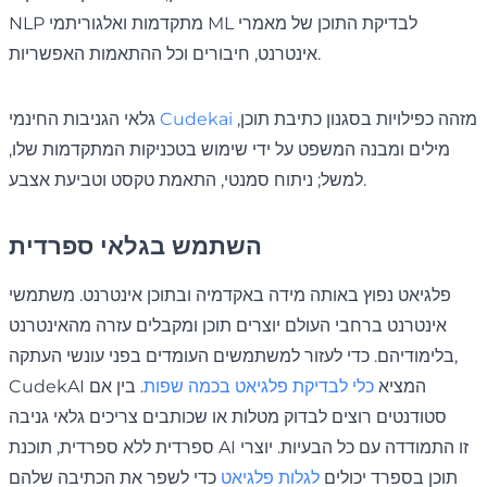
NLP מתקדמות ואלגוריתמי ML לבדיקת התוכן של מאמרי
אינטרנט, חיבורים וכל ההתאמות האפשריות.
מזהה כפילויות בסגנון כתיבת תוכן,
Cudekai
גלאי הגניבות החינמי
מילים ומבנה המשפט על ידי שימוש בטכניקות המתקדמות שלו,
למשל; ניתוח סמנטי, התאמת טקסט וטביעת אצבע.
השתמש בגלאי ספרדית
פלגיאט נפוץ באותה מידה באקדמיה ובתוכן אינטרנט. משתמשי
אינטרנט ברחבי העולם יוצרים תוכן ומקבלים עזרה מהאינטרנט
בלימודיהם. כדי לעזור למשתמשים העומדים בפני עונשי העתקה,
CudekAI המציא
כלי לבדיקת פלגיאט בכמה שפות
. בין אם
סטודנטים רוצים לבדוק מטלות או שכותבים צריכים גלאי גניבה
ספרדית ללא ספרדית, תוכנת AI זו התמודדה עם כל הבעיות. יוצרי
תוכן בספרד יכולים
לגלות פלגיאט
כדי לשפר את הכתיבה שלהם