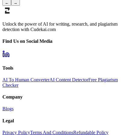
←
→
Unlock the power of AI for writing, research, and plagiarism
detection with Cudekai.com
Find Us on Social Media
Tools
AI To Human Converter
AI Content Detector
Free Plagiarism
Checker
Company
Blogs
Legal
Privacy Policy
Terms And Conditions
Refundable Policy