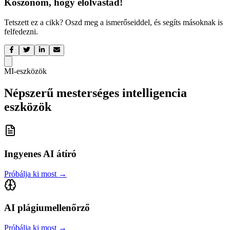
Köszönöm, hogy elolvastad!
Tetszett ez a cikk? Oszd meg a ismerőseiddel, és segíts másoknak is
felfedezni.
MI-eszközök
Népszerű mesterséges intelligencia
eszközök
Ingyenes AI átíró
Próbálja ki most
→
AI plágiumellenőrző
Próbálja ki most
→