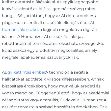
kell az oktatási előírásokkal. Az egyik legnagyobb
kihívást jelentő az AI által generált szöveg robot
hangja; Sőt, attól tart, hogy az AI detektorok és a
plagizmus-ellenőrző eszközök elkapják őket.
AI
humanizáló eszköz
a legjobb megoldás a digitális
íráshoz. A Humanizer AI eszköz átalakítja a
robottartalmat természetes, olvasható szövegekké.
Ez az eszköz egy produktív megközelítés, amely
megfelel az akadémiai szabványoknak.
A
Egy kattintás ember
A technológia segíti a
hallgatókat az ötleteik világos kifejezésében. Annak
biztosítása érdekében, hogy munkájuk eredeti és
vonzó maradjon. Függetlenül attól, hogy az akadémiai
cél az oktatás vagy a tanulás, Cudekai a Humanizer AI
eszközt tervezte a szabad hozzáférés érdekében. Ez a