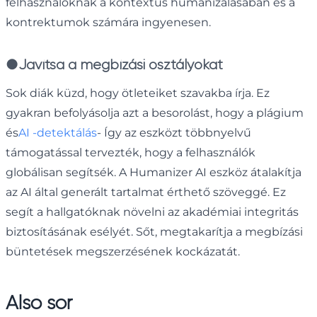
felhasználóknak a kontextus humanizálásában és a
kontrektumok számára ingyenesen.
●
Javítsa a megbízási osztályokat
Sok diák küzd, hogy ötleteiket szavakba írja. Ez
gyakran befolyásolja azt a besorolást, hogy a plágium
és
AI -detektálás
- Így az eszközt többnyelvű
támogatással tervezték, hogy a felhasználók
globálisan segítsék. A Humanizer AI eszköz átalakítja
az AI által generált tartalmat érthető szöveggé. Ez
segít a hallgatóknak növelni az akadémiai integritás
biztosításának esélyét. Sőt, megtakarítja a megbízási
büntetések megszerzésének kockázatát.
Alsó sor