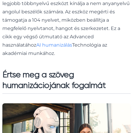
legjobb többnyelvű eszközt kínálja a nem anyanyelvű
angolul beszélők számára. Az eszköz megérti és
támogatja a 104 nyelvet, miközben beállítja a
megfelelő nyelvtanot, hangot és szerkezetet. Ez a
cikk egy végső útmutató az Advanced
használatához
AI humanizálás
Technológia az
akadémiai munkához.
Értse meg a szöveg
humanizációjának fogalmát