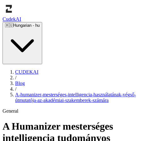
Cudek
AI
🇭🇺
Hungarian
-
hu
CUDEKAI
/
Blog
/
A-humanizer-mesterséges-intelligencia-használatának-végső-
útmutatója-az-akadémiai-szakemberek-számára
General
A Humanizer mesterséges
intelligencia tudományos