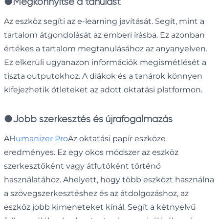
●
Megkönnyítse a tanulást
Az eszköz segíti az e-learning javítását. Segít, mint a
tartalom átgondolását az emberi írásba. Ez azonban
értékes a tartalom megtanulásához az anyanyelven.
Ez elkerüli ugyanazon információk megismétlését a
tiszta outputokhoz. A diákok és a tanárok könnyen
kifejezhetik ötleteket az adott oktatási platformon.
●
Jobb szerkesztés és újrafogalmazás
A
Humanizer Pro
Az oktatási papír eszköze
eredményes. Ez egy okos módszer az eszköz
szerkesztőként vagy átfutóként történő
használatához. Ahelyett, hogy több eszközt használna
a szövegszerkesztéshez és az átdolgozáshoz, az
eszköz jobb kimeneteket kínál. Segít a kétnyelvű