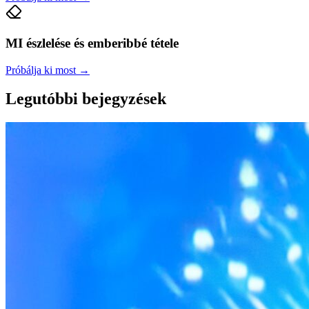
MI észlelése és emberibbé tétele
Próbálja ki most
→
Legutóbbi bejegyzések