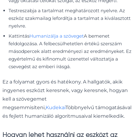
vagy oktatási célokat szolgál, az eszköz megérti.
Testreszabja a tartalmat meghatározott nyelvre. Az
eszköz szakmailag lefordítja a tartalmat a kiválasztott
nyelvre.
Kattintás
Humanizálja a szöveget
A bemenet
feldolgozása. A felbecsülhetetlen értékű szerszám
másodpercek alatt eredményezi az eredményeket. Ez
egyértelmű és kifinomult üzenettel változtatja a
csevegést az emberi írásgá.
Ez a folyamat gyors és hatékony. A hallgatók, akik
ingyenes eszközt keresnek, vagy keresnek, hogyan
kell a szövegemet
megsemmisíteni,
Kudekai
Többnyelvű támogatásával
és fejlett humanizáló algoritmusaival kiemelkedik.
Hogyan lehet használni az eszközt az