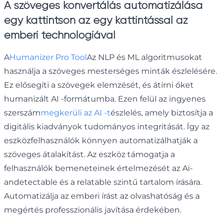
A szöveges konvertálás automatizálása
egy kattintson az egy kattintással az
emberi technológiával
A
Humanizer Pro Tool
Az NLP és ML algoritmusokat
használja a szöveges mesterséges minták észlelésére.
Ez elősegíti a szövegek elemzését, és átírni őket
humanizált AI -formátumba. Ezen felül az ingyenes
szerszám
megkerüli az AI -t
észlelés, amely biztosítja a
digitális kiadványok tudományos integritását. Így az
eszközfelhasználók könnyen automatizálhatják a
szöveges átalakítást. Az eszköz támogatja a
felhasználók bemeneteinek értelmezését az Ai-
andetectable és a relatable szintű tartalom írására.
Automatizálja az emberi írást az olvashatóság és a
megértés professzionális javítása érdekében.