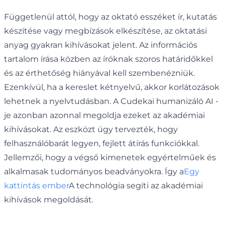
Függetlenül attól, hogy az oktató esszéket ír, kutatás
készítése vagy megbízások elkészítése, az oktatási
anyag gyakran kihívásokat jelent. Az információs
tartalom írása közben az íróknak szoros határidőkkel
és az érthetőség hiányával kell szembenézniük.
Ezenkívül, ha a kereslet kétnyelvű, akkor korlátozások
lehetnek a nyelvtudásban. A Cudekai humanizáló AI -
je azonban azonnal megoldja ezeket az akadémiai
kihívásokat. Az eszközt úgy tervezték, hogy
felhasználóbarát legyen, fejlett átírás funkciókkal.
Jellemzői, hogy a végső kimenetek egyértelműek és
alkalmasak tudományos beadványokra. Így a
Egy
kattintás ember
A technológia segíti az akadémiai
kihívások megoldását.