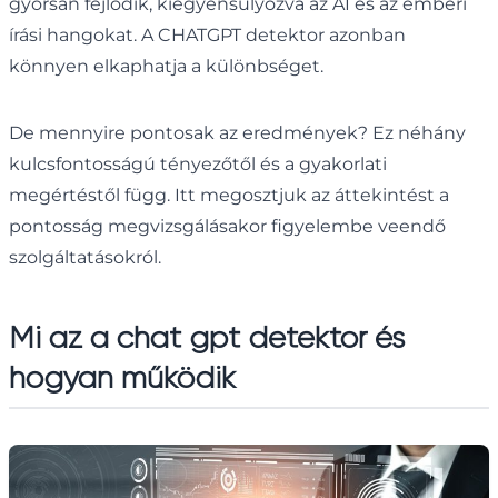
gyorsan fejlődik, kiegyensúlyozva az AI és az emberi
írási hangokat. A CHATGPT detektor azonban
könnyen elkaphatja a különbséget.
De mennyire pontosak az eredmények? Ez néhány
kulcsfontosságú tényezőtől és a gyakorlati
megértéstől függ. Itt megosztjuk az áttekintést a
pontosság megvizsgálásakor figyelembe veendő
szolgáltatásokról.
Mi az a chat gpt detektor és
hogyan működik