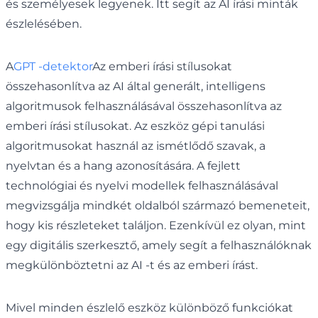
és személyesek legyenek. Itt segít az AI írási minták
észlelésében.
A
GPT -detektor
Az emberi írási stílusokat
összehasonlítva az AI által generált, intelligens
algoritmusok felhasználásával összehasonlítva az
emberi írási stílusokat. Az eszköz gépi tanulási
algoritmusokat használ az ismétlődő szavak, a
nyelvtan és a hang azonosítására. A fejlett
technológiai és nyelvi modellek felhasználásával
megvizsgálja mindkét oldalból származó bemeneteit,
hogy kis részleteket találjon. Ezenkívül ez olyan, mint
egy digitális szerkesztő, amely segít a felhasználóknak
megkülönböztetni az AI -t és az emberi írást.
Mivel minden észlelő eszköz különböző funkciókat