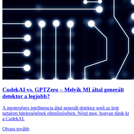
CudekAI vs. GPTZero – Melyik MI által generált
detektor a legjobb?
A mesterséges intelligencia által generált detektor segít az írott
tartalom hitelességének ellenőrzésében. Nézd meg, hogyan tűnik ki
a CudekAI.
Olvass tovább