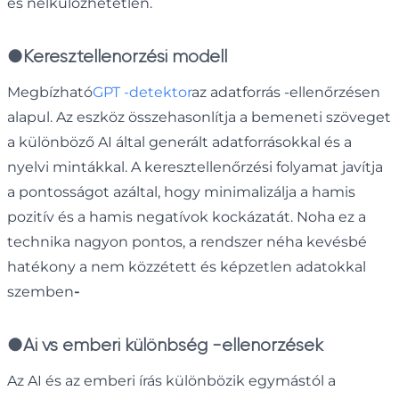
és nélkülözhetetlen.
●
Keresztellenőrzési modell
Megbízható
GPT -detektor
az adatforrás -ellenőrzésen
alapul. Az eszköz összehasonlítja a bemeneti szöveget
a különböző AI által generált adatforrásokkal és a
nyelvi mintákkal. A keresztellenőrzési folyamat javítja
a pontosságot azáltal, hogy minimalizálja a hamis
pozitív és a hamis negatívok kockázatát. Noha ez a
technika nagyon pontos, a rendszer néha kevésbé
hatékony a nem közzétett és képzetlen adatokkal
szemben
-
●
Ai vs emberi különbség -ellenőrzések
Az AI és az emberi írás különbözik egymástól a