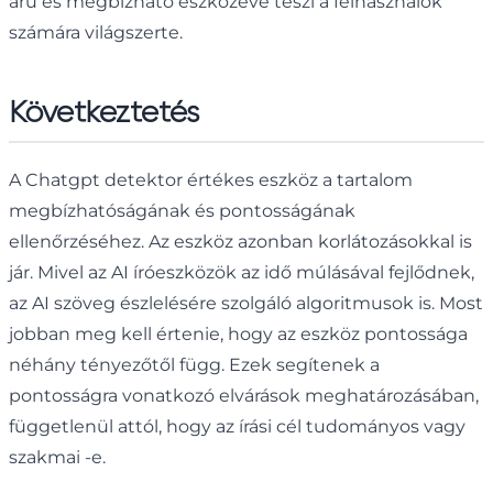
árú és megbízható eszközévé teszi a felhasználók
számára világszerte.
Következtetés
A Chatgpt detektor értékes eszköz a tartalom
megbízhatóságának és pontosságának
ellenőrzéséhez. Az eszköz azonban korlátozásokkal is
jár. Mivel az AI íróeszközök az idő múlásával fejlődnek,
az AI szöveg észlelésére szolgáló algoritmusok is. Most
jobban meg kell értenie, hogy az eszköz pontossága
néhány tényezőtől függ. Ezek segítenek a
pontosságra vonatkozó elvárások meghatározásában,
függetlenül attól, hogy az írási cél tudományos vagy
szakmai -e.