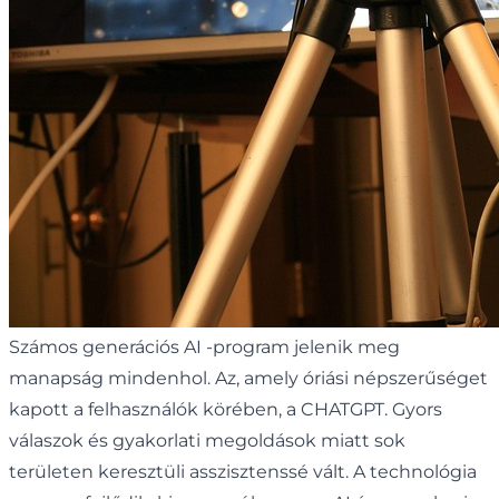
Számos generációs AI -program jelenik meg
manapság mindenhol. Az, amely óriási népszerűséget
kapott a felhasználók körében, a CHATGPT. Gyors
válaszok és gyakorlati megoldások miatt sok
területen keresztüli asszisztenssé vált. A technológia