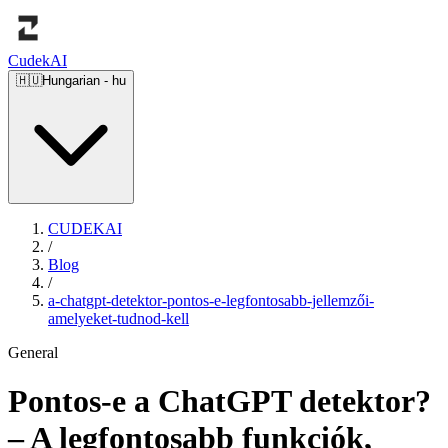
Cudek
AI
🇭🇺
Hungarian
-
hu
CUDEKAI
/
Blog
/
a-chatgpt-detektor-pontos-e-legfontosabb-jellemzői-
amelyeket-tudnod-kell
General
Pontos-e a ChatGPT detektor?
– A legfontosabb funkciók,