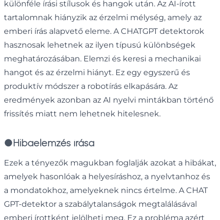
különféle írási stílusok és hangok után. Az AI-írott
tartalomnak hiányzik az érzelmi mélység, amely az
emberi írás alapvető eleme. A CHATGPT detektorok
hasznosak lehetnek az ilyen típusú különbségek
meghatározásában. Elemzi és keresi a mechanikai
hangot és az érzelmi hiányt. Ez egy egyszerű és
produktív módszer a robotírás elkapására. Az
eredmények azonban az AI nyelvi mintákban történő
frissítés miatt nem lehetnek hitelesnek.
●
Hibaelemzés írása
Ezek a tényezők magukban foglalják azokat a hibákat,
amelyek hasonlóak a helyesíráshoz, a nyelvtanhoz és
a mondatokhoz, amelyeknek nincs értelme. A CHAT
GPT-detektor a szabálytalanságok megtalálásával
emberi írottként jelölheti meg. Ez a probléma azért