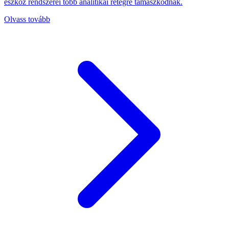
eszköz rendszerei több analitikai rétegre támaszkodnak.
Olvass tovább