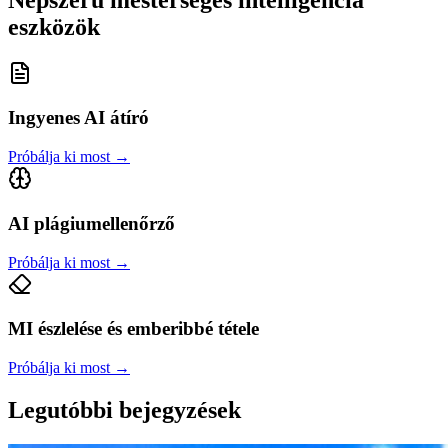
eszközök
Ingyenes AI átíró
Próbálja ki most
→
AI plágiumellenőrző
Próbálja ki most
→
MI észlelése és emberibbé tétele
Próbálja ki most
→
Legutóbbi bejegyzések