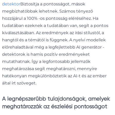
detektor
Biztosítja a pontosságot, mások
megbízhatóbbak lehetnek. Számos tényező
hozzájárul a 100% -os pontosság eléréséhez. Ha
tudatában ezeknek a tudatában van, segít a pontos
kiválasztásában. Az eredmények az írási stílustól, a
hangtól és a témától is függnek. A nyelvi modellek
előrehaladtával még a legfejlettebb AI generátor -
detektorok is hamis pozitív eredményeket
mutathatnak. Így a legfontosabb jellemzők
meghatározása segít meghatározni, mennyire
hatékonyan megkülönböztetik az AI-t és az ember
által írt szöveget.
A legnépszerűbb tulajdonságok, amelyek
meghatározzák az észlelési pontosságot