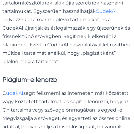
tartalomkészítőknek, akik újra szeretnék használni
tartalmukat. Egyszerűen használhatják
CudekAI
,
helyezzék el a már meglévő tartalmaikat, és a
CudekAI újraírják és átfogalmazzák egy újszerűnek és
frissnek tűnő szövegben. Segít nekik elkerülni a
plágiumot. Ezért a CudekAI használatával felfrissítheti
múltbeli tartalmát anélkül, hogy „plagizáltként”
jelölné meg a tartalmat!
Plágium-ellenőrző
C
udekAI
segít felismerni az interneten már közzétett
vagy közzétett tartalmat, és segít ellenőrizni, hogy az
Ön tartalma vagy szövege önmagában is egyedi-e.
Megvizsgálja a szöveget, és egyezteti az összes online
adattal, hogy észlelje a hasonlóságokat, ha vannak.