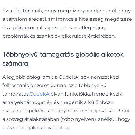
Ez azért történik, hogy megbizonyosodjon arról, hogy
a tartalom eredeti, ami fontos a hitelesség megőrzése
és a plágiummal kapcsolatos esetleges jogi
problémák és szankciók elkerülése érdekében.
Többnyelvű támogatás globális alkotók
számára
A legjobb dolog, amit a CudekAI sok nemzetközi
felhasználója szeret benne, az a többnyelvű
támogatás.
CudekAI
olyan funkciókkal rendelkezik,
amelyek támogatják és megértik a különböző
nyelveket, például a spanyolt és a maláj nyelvet. Segít
a szöveg átalakításában (több nyelven), anélkül, hogy
először angolra konvertálná.