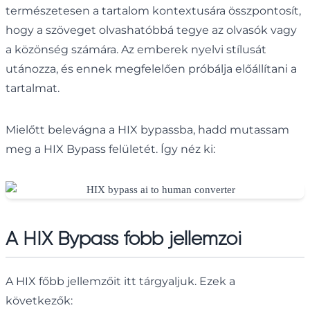
természetesen a tartalom kontextusára összpontosít,
hogy a szöveget olvashatóbbá tegye az olvasók vagy
a közönség számára. Az emberek nyelvi stílusát
utánozza, és ennek megfelelően próbálja előállítani a
tartalmat.
Mielőtt belevágna a HIX bypassba, hadd mutassam
meg a HIX Bypass felületét. Így néz ki:
A HIX Bypass főbb jellemzői
A HIX főbb jellemzőit itt tárgyaljuk. Ezek a
következők: