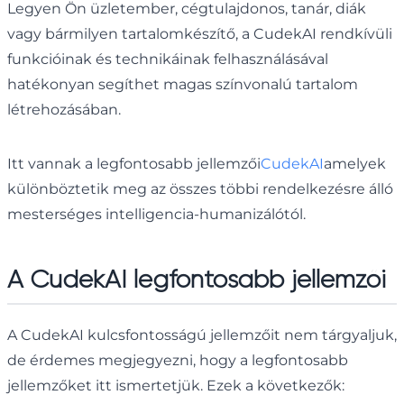
Legyen Ön üzletember, cégtulajdonos, tanár, diák
vagy bármilyen tartalomkészítő, a CudekAI rendkívüli
funkcióinak és technikáinak felhasználásával
hatékonyan segíthet magas színvonalú tartalom
létrehozásában.
Itt vannak a legfontosabb jellemzői
CudekAI
amelyek
különböztetik meg az összes többi rendelkezésre álló
mesterséges intelligencia-humanizálótól.
A CudekAI legfontosabb jellemzői
A CudekAI kulcsfontosságú jellemzőit nem tárgyaljuk,
de érdemes megjegyezni, hogy a legfontosabb
jellemzőket itt ismertetjük. Ezek a következők: