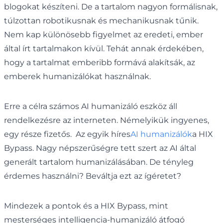
blogokat készíteni. De a tartalom nagyon formálisnak,
túlzottan robotikusnak és mechanikusnak tűnik.
Nem kap különösebb figyelmet az eredeti, ember
által írt tartalmakon kívül. Tehát annak érdekében,
hogy a tartalmat emberibb formává alakítsák, az
emberek humanizálókat használnak.
Erre a célra számos AI humanizáló eszköz áll
rendelkezésre az interneten. Némelyikük ingyenes,
egy része fizetős. Az egyik híres
AI humanizálók
a HIX
Bypass. Nagy népszerűségre tett szert az AI által
generált tartalom humanizálásában. De tényleg
érdemes használni? Beváltja ezt az ígéretet?
Mindezek a pontok és a HIX Bypass, mint
mesterséges intelligencia-humanizáló átfogó