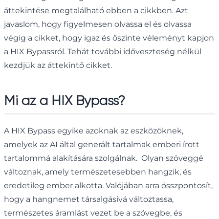
áttekintése megtalálható ebben a cikkben. Azt
javaslom, hogy figyelmesen olvassa el és olvassa
végig a cikket, hogy igaz és őszinte véleményt kapjon
a HIX Bypassról. Tehát további időveszteség nélkül
kezdjük az áttekintő cikket.
Mi az a HIX Bypass?
A HIX Bypass egyike azoknak az eszközöknek,
amelyek az AI által generált tartalmak emberi írott
tartalommá alakítására szolgálnak. Olyan szöveggé
változnak, amely természetesebben hangzik, és
eredetileg ember alkotta. Valójában arra összpontosít,
hogy a hangnemet társalgásivá változtassa,
természetes áramlást vezet be a szövegbe, és