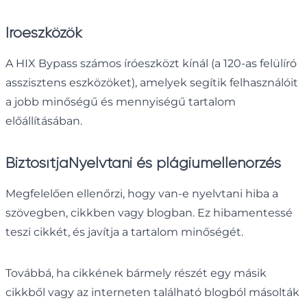
Íróeszközök
A HIX Bypass számos íróeszközt kínál (a 120-as felülíró
asszisztens eszközöket), amelyek segítik felhasználóit
a jobb minőségű és mennyiségű tartalom
előállításában.
Biztosítja
Nyelvtani és plágiumellenőrzés
Megfelelően ellenőrzi, hogy van-e nyelvtani hiba a
szövegben, cikkben vagy blogban. Ez hibamentessé
teszi cikkét, és javítja a tartalom minőségét.
Továbbá, ha cikkének bármely részét egy másik
cikkből vagy az interneten található blogból másolták