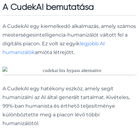
A CudekAI bemutatása
A CudekAI egy kiemelkedő alkalmazás, amely számos
mesterségesintelligencia-humanizálót váltott fel a
digitális piacon. Ez volt az egyik
legjobb AI
humanizálók
amióta létrejött.
A CudekAI egy hatékony eszköz, amely segít
humanizálni az AI által generált tartalmat. Kivételes,
99%-ban humanista és érthető teljesítménye
különböztette meg a piacon lévő többi
humanizálótól.