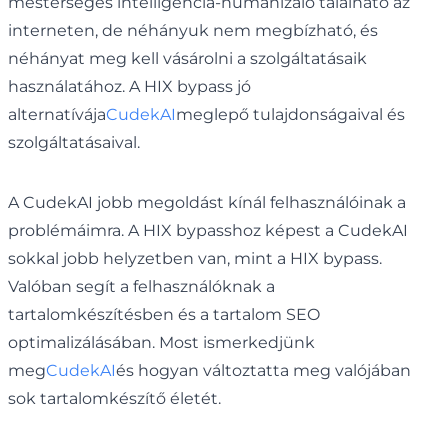
mesterséges intelligencia-humanizáló található az
interneten, de néhányuk nem megbízható, és
néhányat meg kell vásárolni a szolgáltatásaik
használatához. A HIX bypass jó
alternatívája
CudekAI
meglepő tulajdonságaival és
szolgáltatásaival.
A CudekAI jobb megoldást kínál felhasználóinak a
problémáimra. A HIX bypasshoz képest a CudekAI
sokkal jobb helyzetben van, mint a HIX bypass.
Valóban segít a felhasználóknak a
tartalomkészítésben és a tartalom SEO
optimalizálásában. Most ismerkedjünk
meg
CudekAI
és hogyan változtatta meg valójában
sok tartalomkészítő életét.