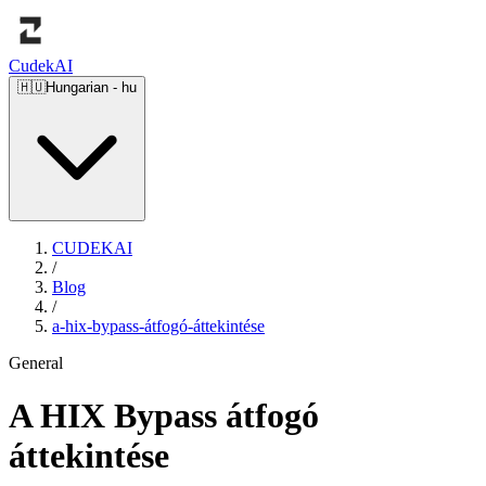
Cudek
AI
🇭🇺
Hungarian
-
hu
CUDEKAI
/
Blog
/
a-hix-bypass-átfogó-áttekintése
General
A HIX Bypass átfogó
áttekintése