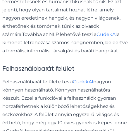
természetesnek és humanisztikusnak tűnik. Ez azt
jelenti, hogy olyan tartalmat hozhat létre, amely
nagyon eredetinek hangzik, és nagyon világosnak,
érthetőnek és tömörnek tűnik az olvasók
számára.Továbbá az NLP lehetővé teszi a
CudekAI
a
kimenet létrehozása számos hangnemben, beleértve
a formális, informális, társalgási és baráti hangokat.
Felhasználóbarát felület
Felhasználóbarát felülete teszi
CudekAI
nagyon
könnyen használható. Könnyen használhatóra
készült. Ezzel a funkcióval a felhasználók gyorsan
hozzáférhetnek a különböző lehetőségekhez és
eszközökhöz. A felület annyira egyszerű, világos és
érthető, hogy még egy 10 éves gyerek is képes lenne
a CudeAI használatára minden nehézség nélkül.