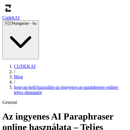
Cudek
AI
🇭🇺
Hungarian
-
hu
CUDEKAI
/
Blog
/
hogyan-kell-használni-az-ingyenes-ai-paraphraser-online-
teljes-útmutatót
General
Az ingyenes AI Paraphraser
online használata – Teljes