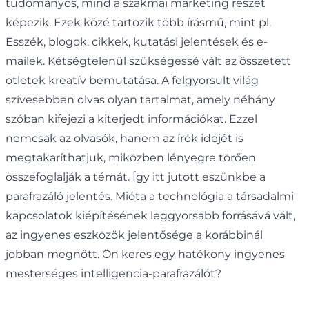
tudományos, mind a szakmai marketing részét
képezik. Ezek közé tartozik több írásmű, mint pl.
Esszék, blogok, cikkek, kutatási jelentések és e-
mailek. Kétségtelenül szükségessé vált az összetett
ötletek kreatív bemutatása. A felgyorsult világ
szívesebben olvas olyan tartalmat, amely néhány
szóban kifejezi a kiterjedt információkat. Ezzel
nemcsak az olvasók, hanem az írók idejét is
megtakaríthatjuk, miközben lényegre törően
összefoglalják a témát. Így itt jutott eszünkbe a
parafrazáló jelentés. Mióta a technológia a társadalmi
kapcsolatok kiépítésének leggyorsabb forrásává vált,
az ingyenes eszközök jelentősége a korábbinál
jobban megnőtt. Ön keres egy hatékony ingyenes
mesterséges intelligencia-parafrazálót?