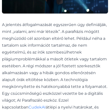
A jelentés átfogalmazását egyszerűen úgy definiálják,
mint „valami, ami már létezik”. A parafrázis mögött
meghúzódó cél azonban eltérő lehet. Például néha a
tartalom sok információt tartalmaz, de nem
egyértelmű, és az írók szembesülhetnek
plágiumproblémákkal a másolt ötletek vagy tartalom
esetében. A régi módszer a jól fizetett szerkesztők
alkalmazásán vagy a hibák gondos ellenőrzésén
alapult órák eltöltése közben. A technológia
megkönnyítette és hatékonyabbá tette a folyamatot.
Egy csúcsminőségű eszközzel vezette be a digitális
világot; AI Parafrazáló eszköz. Ezzel
kapcsolatban
CudekAI
átlépi a nyelvi határokat, és