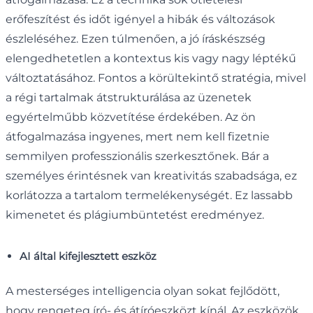
erőfeszítést és időt igényel a hibák és változások
észleléséhez. Ezen túlmenően, a jó íráskészség
elengedhetetlen a kontextus kis vagy nagy léptékű
változtatásához. Fontos a körültekintő stratégia, mivel
a régi tartalmak átstrukturálása az üzenetek
egyértelműbb közvetítése érdekében. Az ön
átfogalmazása ingyenes, mert nem kell fizetnie
semmilyen professzionális szerkesztőnek. Bár a
személyes érintésnek van kreativitás szabadsága, ez
korlátozza a tartalom termelékenységét. Ez lassabb
kimenetet és plágiumbüntetést eredményez.
AI által kifejlesztett eszköz
A mesterséges intelligencia olyan sokat fejlődött,
hogy rengeteg író- és átíróeszközt kínál. Az eszközök