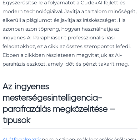
Egyszerűsítse le a folyamatot a CudekAI fejlett és
modern technológiáival. Javítja a tartalom minőségét,
elkerüli a plágiumot és javítja az íráskészséget. Ha
azonban azon töpreng, hogyan használhatja az
ingyenes AI Paraphraser-t professzionális írási
feladatokhoz, ez a cikk az összes szempontot lefedi.
Ebben a cikkben részletesen megvitatjuk az AI-
parafrázis eszközt, amely időt és pénzt takarít meg.
Az ingyenes
mesterségesintelligencia-
parafrazálás megközelítése –
típusok
AI átfogalmazás
nem a szinonimák lecseréléséről vagy