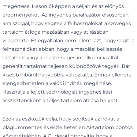
megértése. Hasonlóképpen a céljait és az előnyös
eredményeket. Az ingyenes parafrazátor elsősorban
arra szolgál, hogy segítse a felhasználókat a szöveges
tartalom átfogalmazásában vagy átírásában
világszerte. Ez egyáltalán nem jelenti azt, hogy segíti a
felhasználókat abban, hogy a másolási beillesztési
tartalmat vagy a mesterséges intelligencia által
generált tartalmat teljesen különbözővé tegyék. Bár
kisebb hibáról nagyobbra változtatta. Ennek ellenére
elengedhetetlen a valódi indíték megértése.
Használja a fejlett technológiát ingyenes írási
asszisztensként a teljes tartalom átírása helyett.
Ezek az eszközök célja, hogy segítsék az írókat a
plágiummentes és észlelhetetlen AI-tartalom pontos
közzétételében. A CudekAI bizonyítja, hogy a