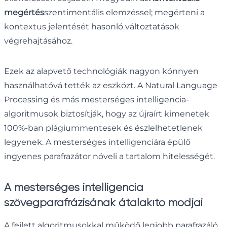
megértés
szentimentális elemzéssel; megérteni a
kontextus jelentését hasonló változtatások
végrehajtásához.
Ezek az alapvető technológiák nagyon könnyen
használhatóvá tették az eszközt. A Natural Language
Processing és más mesterséges intelligencia-
algoritmusok biztosítják, hogy az újraírt kimenetek
100%-ban plágiummentesek és észlelhetetlenek
legyenek. A mesterséges intelligenciára épülő
ingyenes parafrazátor növeli a tartalom hitelességét.
A mesterséges intelligencia
szövegparafrázisának átalakító módjai
A fejlett algoritmusokkal működő legjobb parafrazáló