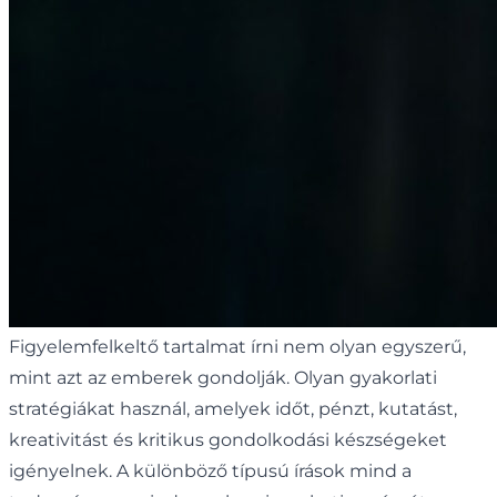
Figyelemfelkeltő tartalmat írni nem olyan egyszerű,
mint azt az emberek gondolják. Olyan gyakorlati
stratégiákat használ, amelyek időt, pénzt, kutatást,
kreativitást és kritikus gondolkodási készségeket
igényelnek. A különböző típusú írások mind a