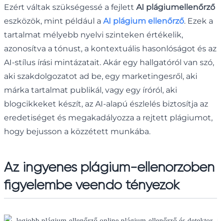
Ezért váltak szükségessé a fejlett
AI plágiumellenőrző
eszközök, mint például a
AI plágium ellenőrző
. Ezek a
tartalmat mélyebb nyelvi szinteken értékelik,
azonosítva a tónust, a kontextuális hasonlóságot és az
AI-stílus írási mintázatait. Akár egy hallgatóról van szó,
aki szakdolgozatot ad be, egy marketingesről, aki
márka tartalmat publikál, vagy egy íróról, aki
blogcikkeket készít, az AI-alapú észlelés biztosítja az
eredetiséget és megakadályozza a rejtett plágiumot,
hogy bejusson a közzétett munkába.
Az ingyenes plágium-ellenőrzőben
figyelembe veendő tényezők