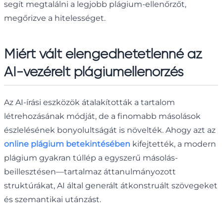
segít megtalálni a legjobb plágium-ellenőrzőt,
megőrizve a hitelességet.
Miért vált elengedhetetlenné az
AI-vezérelt plágiumellenőrzés
Az AI-írási eszközök átalakították a tartalom
létrehozásának módját, de a finomabb másolások
észlelésének bonyolultságát is növelték. Ahogy azt az
online plágium betekintésében
kifejtették, a modern
plágium gyakran túllép a egyszerű másolás-
beillesztésen—tartalmaz áttanulmányozott
struktúrákat, AI által generált átkonstruált szövegeket
és szemantikai utánzást.