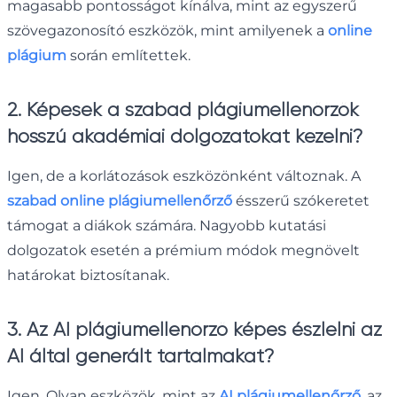
magasabb pontosságot kínálva, mint az egyszerű
szövegazonosító eszközök, mint amilyenek a
online
plágium
során említettek.
2. Képesek a szabad plágiumellenőrzők
hosszú akadémiai dolgozatokat kezelni?
Igen, de a korlátozások eszközönként változnak. A
szabad online plágiumellenőrző
ésszerű szókeretet
támogat a diákok számára. Nagyobb kutatási
dolgozatok esetén a prémium módok megnövelt
határokat biztosítanak.
3. Az AI plágiumellenőrző képes észlelni az
AI által generált tartalmakat?
Igen. Olyan eszközök, mint az
AI plágiumellenőrző
, az