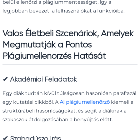
belül ellenőrzi a plágiummentességet, így a
legjobban bevezeti a felhasználókat a funkcióiba.
Valós Életbeli Szcenáriók, Amelyek
Megmutatják a Pontos
Plágiumellenőrzés Hatását
✔
Akadémiai Feladatok
Egy diák tudtán kívül túlságosan hasonlóan parafrazál
egy kutatási cikkből. A
AI plágiumellenőrző
kiemeli a
struktúrábeli hasonlóságokat, és segít a diáknak a
szakaszok átdolgozásában a benyújtás előtt.
✔
Szabadúszó Írás