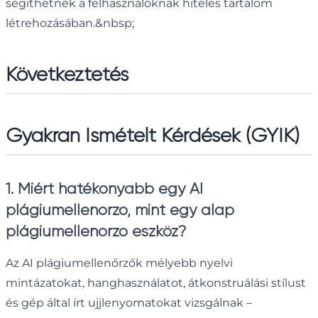
segíthetnek a felhasználóknak hiteles tartalom
létrehozásában.&nbsp;
Következtetés
Gyakran Ismételt Kérdések (GYIK)
1. Miért hatékonyabb egy AI
plágiumellenőrző, mint egy alap
plágiumellenőrző eszköz?
Az AI plágiumellenőrzők mélyebb nyelvi
mintázatokat, hanghasználatot, átkonstruálási stílust
és gép által írt ujjlenyomatokat vizsgálnak –