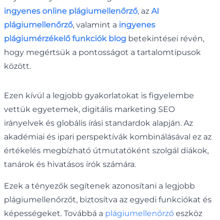
ingyenes online plágiumellenőrző
, az
AI
plágiumellenőrző
, valamint a
ingyenes
plágiumérzékelő funkciók blog
betekintései révén,
hogy megértsük a pontosságot a tartalomtípusok
között.
Ezen kívül a legjobb gyakorlatokat is figyelembe
vettük egyetemek, digitális marketing SEO
irányelvek és globális írási standardok alapján. Az
akadémiai és ipari perspektívák kombinálásával ez az
értékelés megbízható útmutatóként szolgál diákok,
tanárok és hivatásos írók számára.
Ezek a tényezők segítenek azonosítani a legjobb
plágiumellenőrzőt, biztosítva az egyedi funkciókat és
képességeket. Továbbá a
plágiumellenőrző
eszköz