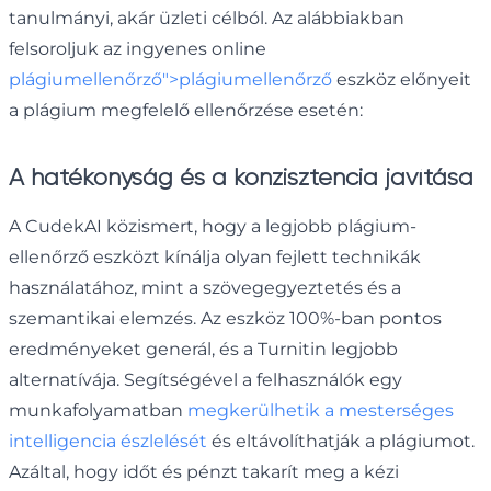
tanulmányi, akár üzleti célból. Az alábbiakban
felsoroljuk az ingyenes online
plágiumellenőrző">plágiumellenőrző
eszköz előnyeit
a plágium megfelelő ellenőrzése esetén:
A hatékonyság és a konzisztencia javítása
A CudekAI közismert, hogy a legjobb plágium-
ellenőrző eszközt kínálja olyan fejlett technikák
használatához, mint a szövegegyeztetés és a
szemantikai elemzés. Az eszköz 100%-ban pontos
eredményeket generál, és a Turnitin legjobb
alternatívája. Segítségével a felhasználók egy
munkafolyamatban
megkerülhetik a mesterséges
intelligencia észlelését
és eltávolíthatják a plágiumot.
Azáltal, hogy időt és pénzt takarít meg a kézi