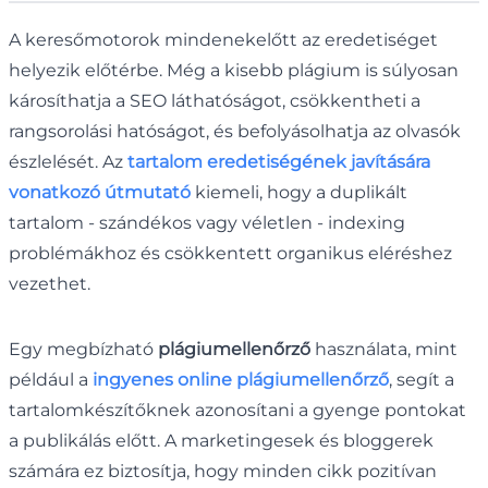
A keresőmotorok mindenekelőtt az eredetiséget
helyezik előtérbe. Még a kisebb plágium is súlyosan
károsíthatja a SEO láthatóságot, csökkentheti a
rangsorolási hatóságot, és befolyásolhatja az olvasók
észlelését. Az
tartalom eredetiségének javítására
vonatkozó útmutató
kiemeli, hogy a duplikált
tartalom - szándékos vagy véletlen - indexing
problémákhoz és csökkentett organikus eléréshez
vezethet.
Egy megbízható
plágiumellenőrző
használata, mint
például a
ingyenes online plágiumellenőrző
, segít a
tartalomkészítőknek azonosítani a gyenge pontokat
a publikálás előtt. A marketingesek és bloggerek
számára ez biztosítja, hogy minden cikk pozitívan