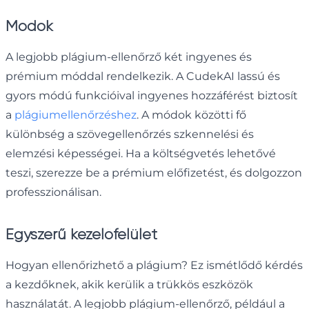
Módok
A legjobb plágium-ellenőrző két ingyenes és
prémium móddal rendelkezik. A CudekAI lassú és
gyors módú funkcióival ingyenes hozzáférést biztosít
a
plágiumellenőrzéshez
. A módok közötti fő
különbség a szövegellenőrzés szkennelési és
elemzési képességei. Ha a költségvetés lehetővé
teszi, szerezze be a prémium előfizetést, és dolgozzon
professzionálisan.
Egyszerű kezelőfelület
Hogyan ellenőrizhető a plágium? Ez ismétlődő kérdés
a kezdőknek, akik kerülik a trükkös eszközök
használatát. A legjobb plágium-ellenőrző, például a