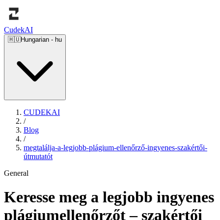
Cudek
AI
🇭🇺
Hungarian
-
hu
CUDEKAI
/
Blog
/
megtalálja-a-legjobb-plágium-ellenőrző-ingyenes-szakértői-
útmutatót
General
Keresse meg a legjobb ingyenes
plágiumellenőrzőt – szakértői