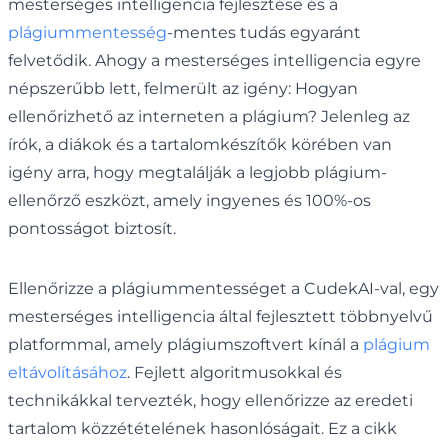
mesterséges intelligencia fejlesztése és a
plágiummentesség
-mentes tudás egyaránt
felvetődik. Ahogy a mesterséges intelligencia egyre
népszerűbb lett, felmerült az igény: Hogyan
ellenőrizhető az interneten a plágium? Jelenleg az
írók, a diákok és a tartalomkészítők körében van
igény arra, hogy megtalálják a legjobb plágium-
ellenőrző eszközt, amely ingyenes és 100%-os
pontosságot biztosít.
Ellenőrizze a plágiummentességet a CudekAI-val, egy
mesterséges intelligencia által fejlesztett többnyelvű
platformmal, amely plágiumszoftvert kínál a
plágium
eltávolításához
. Fejlett algoritmusokkal és
technikákkal tervezték, hogy ellenőrizze az eredeti
tartalom közzétételének hasonlóságait. Ez a cikk