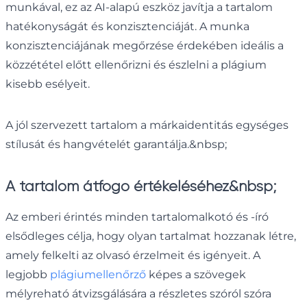
munkával, ez az AI-alapú eszköz javítja a tartalom
hatékonyságát és konzisztenciáját. A munka
konzisztenciájának megőrzése érdekében ideális a
közzététel előtt ellenőrizni és észlelni a plágium
kisebb esélyeit.
A jól szervezett tartalom a márkaidentitás egységes
stílusát és hangvételét garantálja.&nbsp;
A tartalom átfogó értékeléséhez&nbsp;
Az emberi érintés minden tartalomalkotó és -író
elsődleges célja, hogy olyan tartalmat hozzanak létre,
amely felkelti az olvasó érzelmeit és igényeit. A
legjobb
plágiumellenőrző
képes a szövegek
mélyreható átvizsgálására a részletes szóról szóra