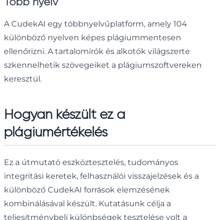
Több nyelv
A CudekAI egy többnyelvűplatform, amely 104
különböző nyelven képes plágiummentesen
ellenőrizni. A tartalomírók és alkotók világszerte
szkennelhetik szövegeiket a plágiumszoftvereken
keresztül.
Hogyan készült ez a
plágiumértékelés
Ez a útmutató eszköztesztelés, tudományos
integritási keretek, felhasználói visszajelzések és a
különböző CudekAI források elemzésének
kombinálásával készült. Kutatásunk célja a
teljesítménybeli különbségek tesztelése volt a