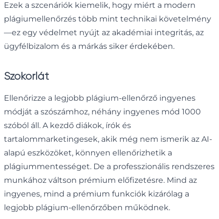
Ezek a szcenáriók kiemelik, hogy miért a modern
plágiumellenőrzés több mint technikai követelmény
—ez egy védelmet nyújt az akadémiai integritás, az
ügyfélbizalom és a márkás siker érdekében.
Szókorlát
Ellenőrizze a legjobb plágium-ellenőrző ingyenes
módját a szószámhoz, néhány ingyenes mód 1000
szóból áll. A kezdő diákok, írók és
tartalommarketingesek, akik még nem ismerik az AI-
alapú eszközöket, könnyen ellenőrizhetik a
plágiummentességet. De a professzionális rendszeres
munkához váltson prémium előfizetésre. Mind az
ingyenes, mind a prémium funkciók kizárólag a
legjobb plágium-ellenőrzőben működnek.