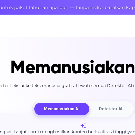
untuk paket tahunan apa pun — tanpa risiko, batalkan kap
Memanusiakan
rter teks ai ke teks manusia gratis. Lewati semua Detektor AI 
Memanusiakan AI
Detektor AI
ngkat Lanjut kami menghasilkan konten berkualitas tinggi ya