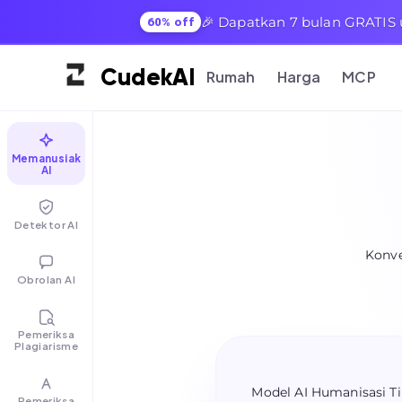
🎉 Dapatkan 7 bulan GRATIS 
60% off
Cudek
AI
Rumah
Harga
MCP
Memanusiakan
AI
Detektor AI
Konve
Obrolan AI
Pemeriksa
Plagiarisme
Model AI Humanisasi Ti
Pemeriksa