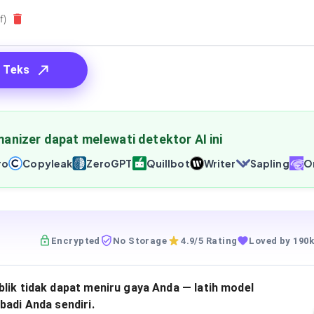
f)
 Teks
anizer dapat melewati detektor AI ini
ro
Copyleak
ZeroGPT
Quillbot
Writer
Sapling
Or
Encrypted
No Storage
4.9/5 Rating
Loved by 190k
lik tidak dapat meniru gaya Anda — latih model
badi Anda sendiri.