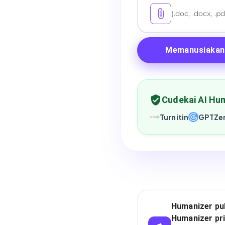
(.doc, .docx, .pd
Memanusiakan
Cudekai AI Hum
Turnitin
GPTZe
Humanizer pub
Humanizer pri