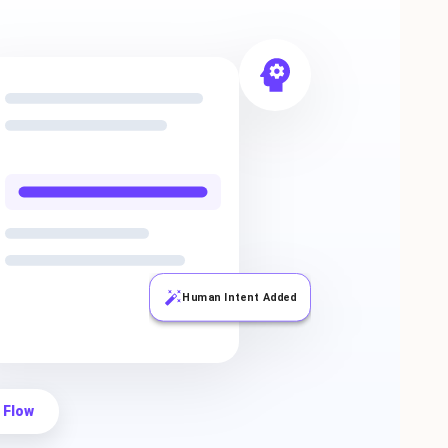
Human Intent Added
 Flow