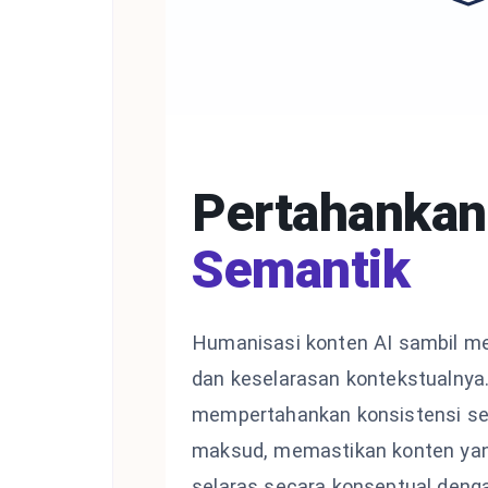
Pertahankan
Semantik
Humanisasi konten AI sambil m
dan keselarasan kontekstualny
mempertahankan konsistensi se
maksud, memastikan konten yan
selaras secara konseptual deng