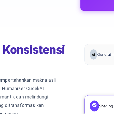
Konsistensi
Generatin
AI
empertahankan makna asli
a. Humanizer CudekAI
mantik dan melindungi
g ditransformasikan
Sharing 
an pesan.