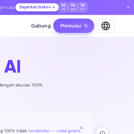
05
59
53
an saja
Dapatkan Diskon
HR
MIN
SEC
Gabung
Memulai
AI
dengan akurasi 100%.
ng 100% tidak
terdeteksi — coba gratis.