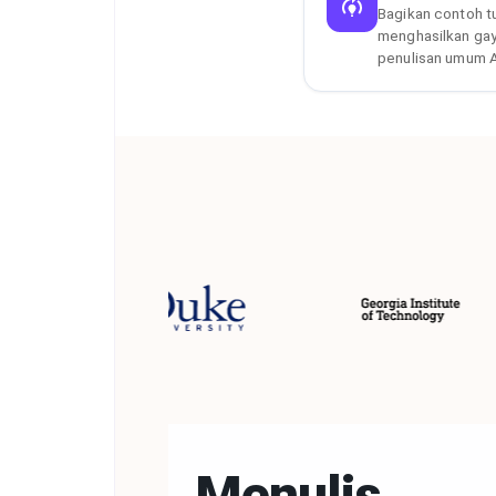
Bagikan contoh t
menghasilkan gaya
penulisan umum 
Menulis