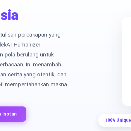
sia
tulisan percakapan yang
udekAI Humanizer
n pola berulang untuk
terbacaan. Ini menambah
n cerita yang otentik, dan
mbil mempertahankan makna
 Instan
100% Unique