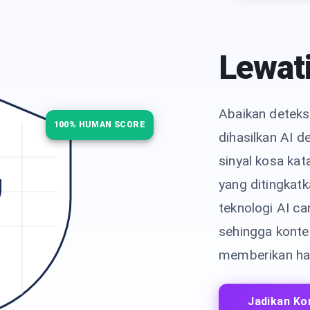
Lewat
Abaikan deteks
100% HUMAN SCORE
dihasilkan AI 
sinyal kosa kat
yang ditingkat
teknologi AI c
sehingga konte
memberikan hasi
Jadikan Ko