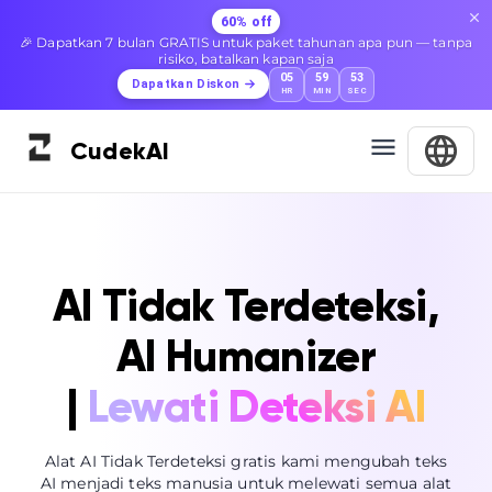
60% off
🎉 Dapatkan 7 bulan GRATIS untuk paket tahunan apa pun — tanpa
risiko, batalkan kapan saja
05
59
52
Dapatkan Diskon
HR
MIN
SEC
Cudek
AI
AI Tidak Terdeteksi,
AI Humanizer
|
Lewati Deteksi AI
Alat AI Tidak Terdeteksi gratis kami mengubah teks
AI menjadi teks manusia untuk melewati semua alat