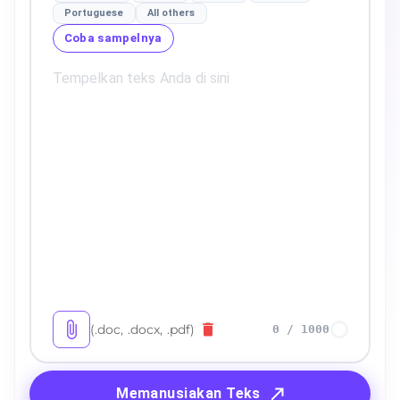
Portuguese
All others
Coba sampelnya
(.doc, .docx, .pdf)
0
/
1000
Memanusiakan Teks