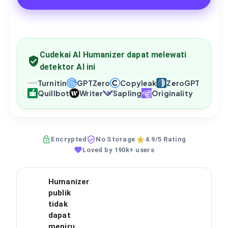
Cudekai AI Humanizer dapat melewati
detektor AI ini
Turnitin
GPTZero
Copyleak
ZeroGPT
Quillbot
Writer
Sapling
Originality
Encrypted
No Storage
4.9/5 Rating
Loved by 190k+ users
Humanizer
publik
tidak
dapat
meniru