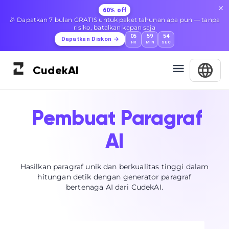
60% off
🎉 Dapatkan 7 bulan GRATIS untuk paket tahunan apa pun — tanpa
risiko, batalkan kapan saja
05
59
54
Dapatkan Diskon
HR
MIN
SEC
Cudek
AI
Pembuat Paragraf
AI
Hasilkan paragraf unik dan berkualitas tinggi dalam
hitungan detik dengan generator paragraf
bertenaga AI dari CudekAI.