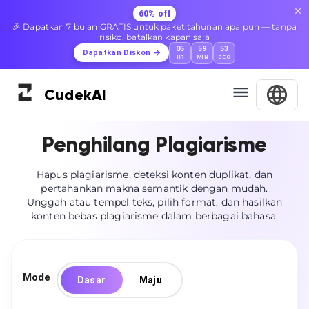
60% off
🎉 Dapatkan 7 bulan GRATIS untuk paket tahunan apa pun — tanpa
risiko, batalkan kapan saja
05
59
52
Dapatkan Diskon
HR
MIN
SEC
Cudek
AI
Penghilang Plagiarisme
Hapus plagiarisme, deteksi konten duplikat, dan
pertahankan makna semantik dengan mudah.
Unggah atau tempel teks, pilih format, dan hasilkan
konten bebas plagiarisme dalam berbagai bahasa.
Mode
Dasar
Maju