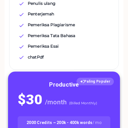
Penulis ulang
Penterjemah
Pemeriksa Plagiarisme
Pemeriksa Tata Bahasa
Pemeriksa Esai
chatPdf
Paling Populer
Productive
$
30
/
month
(
Billed Monthly
)
2000
Credits ~
200k - 400k
words
/ mo