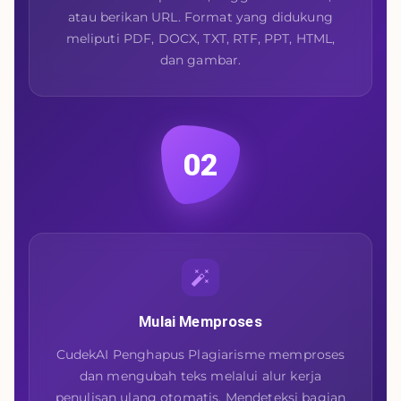
atau berikan URL. Format yang didukung
meliputi PDF, DOCX, TXT, RTF, PPT, HTML,
dan gambar.
02
Mulai Memproses
CudekAI Penghapus Plagiarisme memproses
dan mengubah teks melalui alur kerja
penulisan ulang otomatis. Mendeteksi bagian