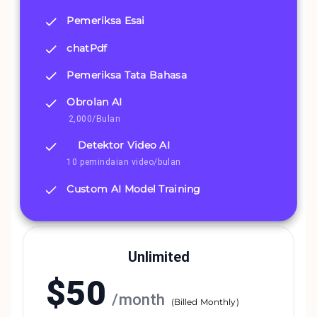
Pemeriksa Esai
chatPdf
Pemeriksa Tata Bahasa
Obrolan AI
2,000/Bulan
Detektor Video AI
10 pemindaian video/bulan
Custom AI Model Training
Unlimited
$
50
/
month
(
Billed Monthly
)