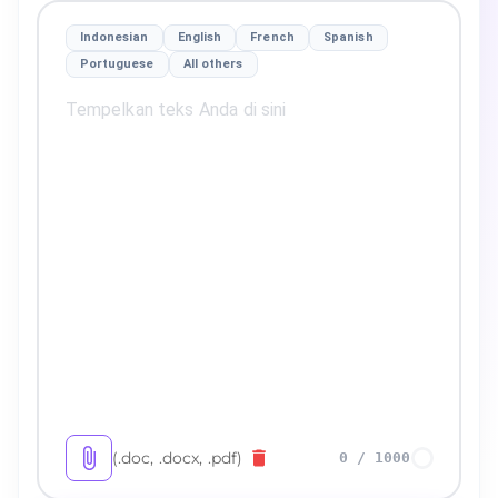
Indonesian
English
French
Spanish
Portuguese
All others
(.doc, .docx, .pdf)
0
/
1000