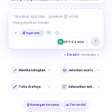
Ingatan
GPT-5.4 mini
≈
2
kredit
/ membalas
Membandingkan
Jelaskan suatu topik
Tulis drafnya
Selesaikan sebuah masala
Kenangan bersama
Tim model