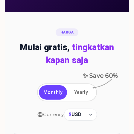
HARGA
Mulai gratis,
tingkatkan
kapan saja
✨ Save
60
%
Monthly
Yearly
$
USD
Currency