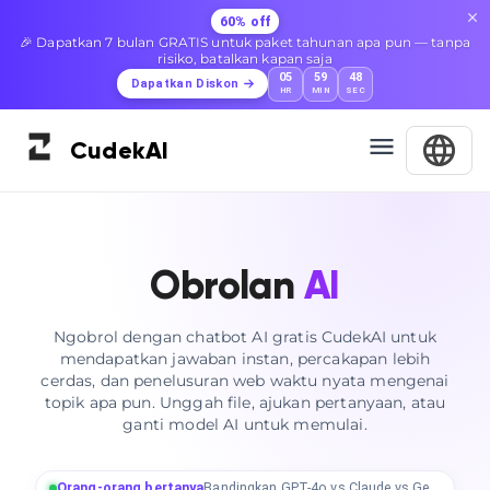
60% off
🎉 Dapatkan 7 bulan GRATIS untuk paket tahunan apa pun — tanpa
risiko, batalkan kapan saja
05
59
47
Dapatkan Diskon
HR
MIN
SEC
Cudek
AI
Obrolan
AI
Ngobrol dengan chatbot AI gratis CudekAI untuk
mendapatkan jawaban instan, percakapan lebih
cerdas, dan penelusuran web waktu nyata mengenai
topik apa pun. Unggah file, ajukan pertanyaan, atau
ganti model AI untuk memulai.
Orang-orang bertanya
Bandingkan GPT-4o vs Claude vs Gemini pada satu pertanyaan.