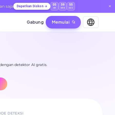
05
59
53
an saja
Dapatkan Diskon
HR
MIN
SEC
Gabung
Memulai
 dengan detektor AI gratis.
DE DETEKSI