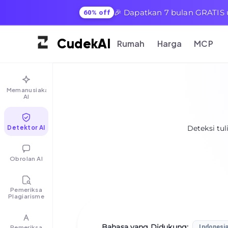
🎉 Dapatkan 7 bulan GRATIS 
60% off
Cudek
AI
Rumah
Harga
MCP
Memanusiakan
AI
Detektor AI
Deteksi tul
Obrolan AI
Pemeriksa
Plagiarisme
Bahasa yang Didukung
:
Pemeriksa
Indonesi