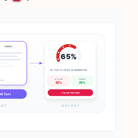
HUMAN
65%
OF TEXT IS LIKELY AI-GENERATED
AI SCORE
HUMAN
cters
65%
35%
⚡ AI DETECTED
AI Text
PUT
OUTPUT