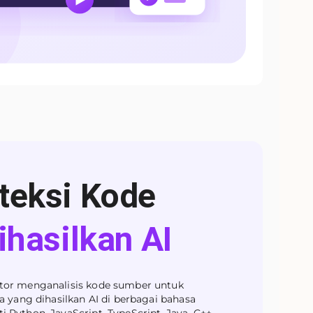
teksi Kode
ihasilkan AI
tor menganalisis kode sumber untuk
a yang dihasilkan AI di berbagai bahasa