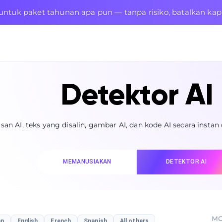
untuk paket tahunan apa pun — tanpa risiko, batalkan kap
Detektor AI
isan AI, teks yang disalin, gambar AI, dan kode AI secara instan
MEMANUSIAKAN
DETEKTOR AI
MO
an
English
French
Spanish
All others