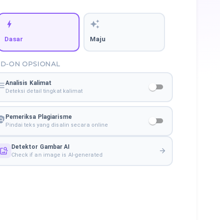
Dasar
Maju
D-ON OPSIONAL
Analisis Kalimat
Deteksi detail tingkat kalimat
Pemeriksa Plagiarisme
Pindai teks yang disalin secara online
Detektor Gambar AI
Check if an image is AI-generated