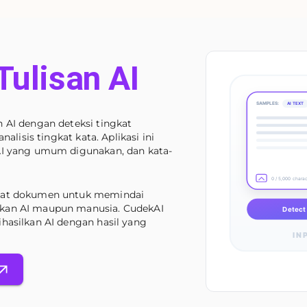
Tulisan AI
SAMPLES:
AI TEXT
n AI dengan deteksi tingkat
nalisis tingkat kata. Aplikasi ini
 AI yang umum digunakan, dan kata-
0 / 5,000 chara
gkat dokumen untuk memindai
lkan AI maupun manusia. CudekAI
Detect 
ihasilkan AI dengan hasil yang
IN