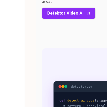
andal.
Detektor Video AI
detector.py
def
detect_ai_code
(snipp
# pattern + behavioral