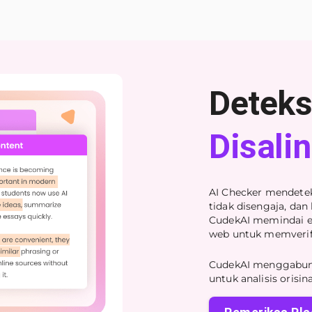
Deteks
Disalin
AI Checker mendetek
tidak disengaja, dan
CudekAI memindai esa
web untuk memverifi
CudekAI menggabung
untuk analisis orisin