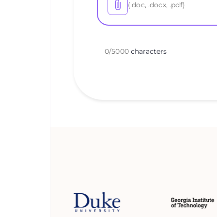
(.doc, .docx, .pdf)
0
/
5000
characters