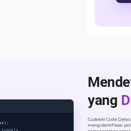
Mende
yang
D
CudekAI Code Detec
et):
mengidentifikasi pol
 signals