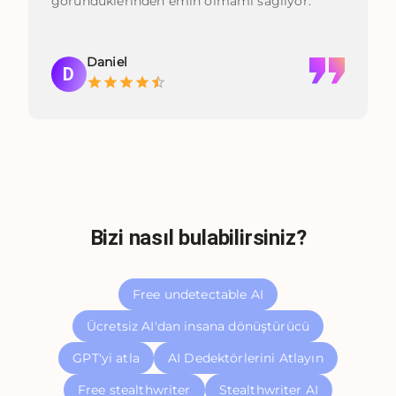
göründüklerinden emin olmamı sağlıyor.
Daniel
D
Bizi nasıl bulabilirsiniz?
Free undetectable AI
Ücretsiz AI'dan insana dönüştürücü
GPT'yi atla
AI Dedektörlerini Atlayın
Free stealthwriter
Stealthwriter AI