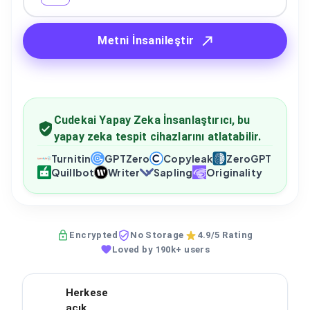
Metni İnsanileştir
Cudekai Yapay Zeka İnsanlaştırıcı, bu
yapay zeka tespit cihazlarını atlatabilir.
Turnitin
GPTZero
Copyleak
ZeroGPT
Quillbot
Writer
Sapling
Originality
Encrypted
No Storage
4.9/5 Rating
Loved by 190k+ users
Herkese
açık