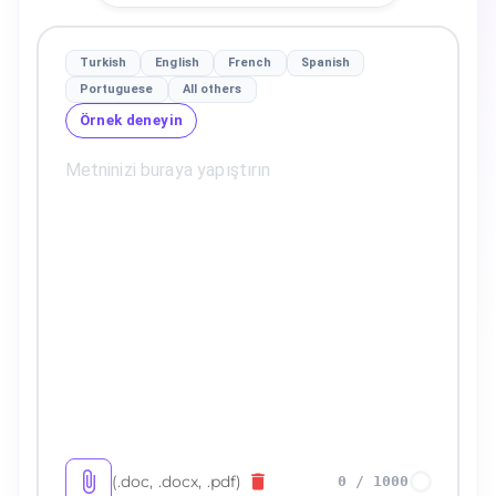
Turkish
English
French
Spanish
Portuguese
All others
Örnek deneyin
(.doc, .docx, .pdf)
0
/
1000