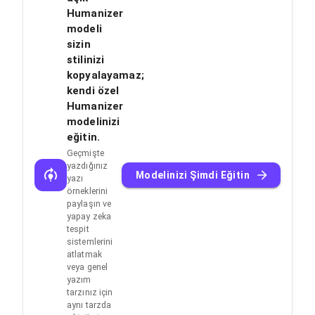
Humanizer
modeli
sizin
stilinizi
kopyalayamaz;
kendi özel
Humanizer
modelinizi
eğitin.
Geçmişte
yazdığınız
Modelinizi Şimdi Eğitin
yazı
örneklerini
paylaşın ve
yapay zeka
tespit
sistemlerini
atlatmak
veya genel
yazım
tarzınız için
aynı tarzda