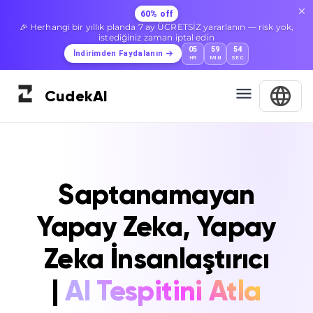
60% off
🎉 Herhangi bir yıllık planda 7 ay ÜCRETSİZ yararlanın — risk yok,
istediğiniz zaman iptal edin
05
59
53
İndirimden Faydalanın
HR
MIN
SEC
Cudek
AI
Saptanamayan
Yapay Zeka, Yapay
Zeka İnsanlaştırıcı
|
AI Tespitini Atla