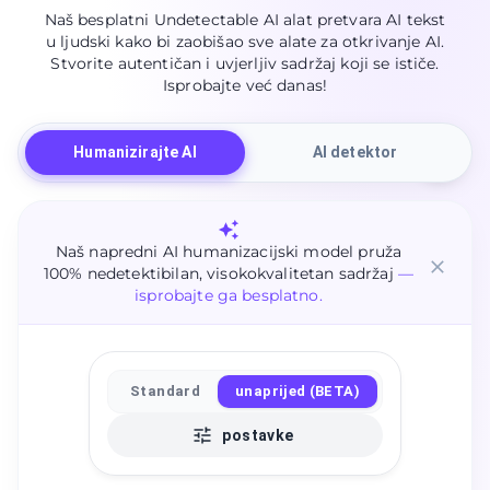
Naš besplatni Undetectable AI alat pretvara AI tekst
u ljudski kako bi zaobišao sve alate za otkrivanje AI.
Stvorite autentičan i uvjerljiv sadržaj koji se ističe.
Isprobajte već danas!
Humanizirajte AI
AI detektor
Naš napredni AI humanizacijski model pruža
100% nedetektibilan, visokokvalitetan sadržaj
—
isprobajte ga besplatno.
Standard
unaprijed (BETA)
postavke