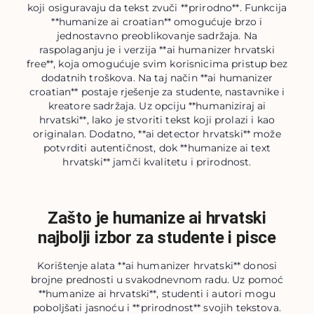
koji osiguravaju da tekst zvuči **prirodno**. Funkcija
**humanize ai croatian** omogućuje brzo i
jednostavno preoblikovanje sadržaja. Na
raspolaganju je i verzija **ai humanizer hrvatski
free**, koja omogućuje svim korisnicima pristup bez
dodatnih troškova. Na taj način **ai humanizer
croatian** postaje rješenje za studente, nastavnike i
kreatore sadržaja. Uz opciju **humaniziraj ai
hrvatski**, lako je stvoriti tekst koji prolazi i kao
originalan. Dodatno, **ai detector hrvatski** može
potvrditi autentičnost, dok **humanize ai text
hrvatski** jamči kvalitetu i prirodnost.
Zašto je humanize ai hrvatski
najbolji izbor za studente i pisce
Korištenje alata **ai humanizer hrvatski** donosi
brojne prednosti u svakodnevnom radu. Uz pomoć
**humanize ai hrvatski**, studenti i autori mogu
poboljšati jasnoću i **prirodnost** svojih tekstova.