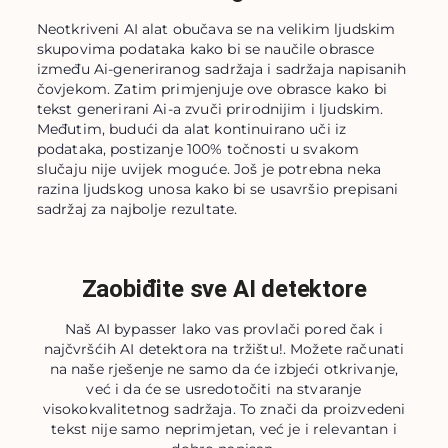
Neotkriveni AI alat obučava se na velikim ljudskim
skupovima podataka kako bi se naučile obrasce
između Ai-generiranog sadržaja i sadržaja napisanih
čovjekom. Zatim primjenjuje ove obrasce kako bi
tekst generirani Ai-a zvuči prirodnijim i ljudskim.
Međutim, budući da alat kontinuirano uči iz
podataka, postizanje 100% točnosti u svakom
slučaju nije uvijek moguće. Još je potrebna neka
razina ljudskog unosa kako bi se usavršio prepisani
sadržaj za najbolje rezultate.
Zaobiđite sve AI detektore
Naš AI bypasser lako vas provlači pored čak i
najčvršćih AI detektora na tržištu!. Možete računati
na naše rješenje ne samo da će izbjeći otkrivanje,
već i da će se usredotočiti na stvaranje
visokokvalitetnog sadržaja. To znači da proizvedeni
tekst nije samo neprimjetan, već je i relevantan i