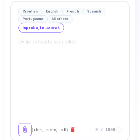
Croatian
English
French
Spanish
Portuguese
All others
Isprobajte uzorak
(.doc, .docx, .pdf)
0
/
1000