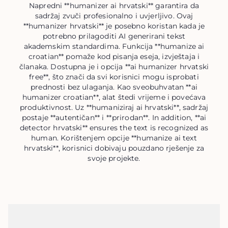
Napredni **humanizer ai hrvatski** garantira da
sadržaj zvuči profesionalno i uvjerljivo. Ovaj
**humanizer hrvatski** je posebno koristan kada je
potrebno prilagoditi AI generirani tekst
akademskim standardima. Funkcija **humanize ai
croatian** pomaže kod pisanja eseja, izvještaja i
članaka. Dostupna je i opcija **ai humanizer hrvatski
free**, što znači da svi korisnici mogu isprobati
prednosti bez ulaganja. Kao sveobuhvatan **ai
humanizer croatian**, alat štedi vrijeme i povećava
produktivnost. Uz **humaniziraj ai hrvatski**, sadržaj
postaje **autentičan** i **prirodan**. In addition, **ai
detector hrvatski** ensures the text is recognized as
human. Korištenjem opcije **humanize ai text
hrvatski**, korisnici dobivaju pouzdano rješenje za
svoje projekte.