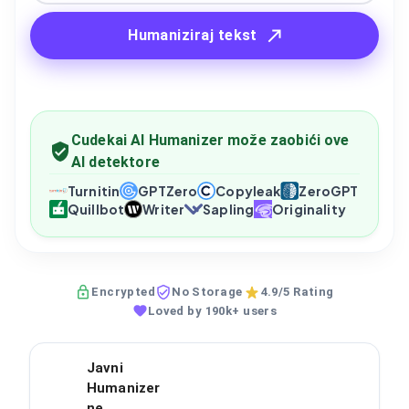
Humaniziraj tekst
Cudekai AI Humanizer može zaobići ove
AI detektore
Turnitin
GPTZero
Copyleak
ZeroGPT
Quillbot
Writer
Sapling
Originality
Encrypted
No Storage
4.9/5 Rating
Loved by 190k+ users
Javni
Humanizer
ne