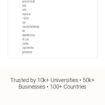
proizvodi
isti
stil
ispisa
- bilo
za
zaobilaženje
AI
detektora
ili za
vaše
općenito
pisanje.
Trusted by 10k+ Universities • 50k+
Businesses • 100+ Countries