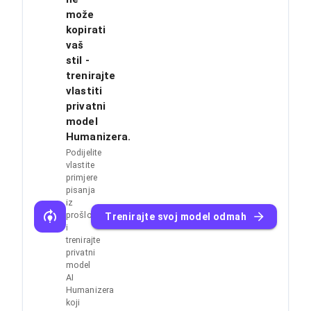
može
kopirati
vaš
stil -
trenirajte
vlastiti
privatni
model
Humanizera.
Podijelite
vlastite
primjere
pisanja
iz
prošlosti
Trenirajte svoj model odmah
i
trenirajte
privatni
model
AI
Humanizera
koji