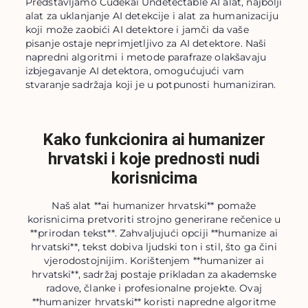
Predstavljamo Cudekai Undetectable AI alat, najbolji
alat za uklanjanje AI detekcije i alat za humanizaciju
koji može zaobići AI detektore i jamči da vaše
pisanje ostaje neprimjetljivo za AI detektore. Naši
napredni algoritmi i metode parafraze olakšavaju
izbjegavanje AI detektora, omogućujući vam
stvaranje sadržaja koji je u potpunosti humaniziran.
Kako funkcionira ai humanizer
hrvatski i koje prednosti nudi
korisnicima
Naš alat **ai humanizer hrvatski** pomaže
korisnicima pretvoriti strojno generirane rečenice u
**prirodan tekst**. Zahvaljujući opciji **humanize ai
hrvatski**, tekst dobiva ljudski ton i stil, što ga čini
vjerodostojnijim. Korištenjem **humanizer ai
hrvatski**, sadržaj postaje prikladan za akademske
radove, članke i profesionalne projekte. Ovaj
**humanizer hrvatski** koristi napredne algoritme