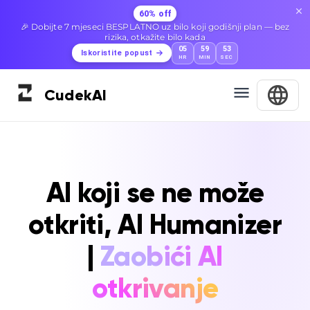
60% off
🎉 Dobijte 7 mjeseci BESPLATNO uz bilo koji godišnji plan — bez
rizika, otkažite bilo kada
05
59
52
Iskoristite popust
HR
MIN
SEC
Cudek
AI
AI koji se ne može
otkriti, AI Humanizer
|
Zaobići AI
otkrivanje