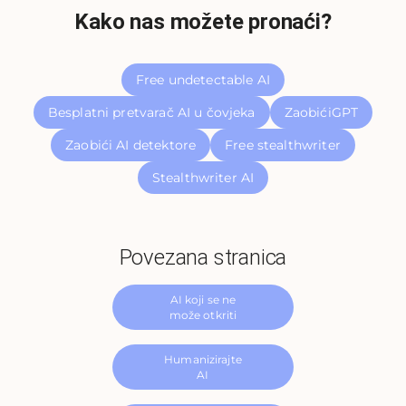
Kako nas možete pronaći?
Free undetectable AI
Besplatni pretvarač AI u čovjeka
ZaobićiGPT
Zaobići AI detektore
Free stealthwriter
Stealthwriter AI
Povezana stranica
AI koji se ne
može otkriti
Humanizirajte
AI