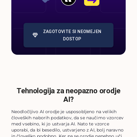
ZAGOTOVITE SI NEOMEJEN
DOSTOP
Tehnologija za neopazno orodje
AI?
Neodločljivo AI orodje je usposobljeno na velikih
človeških naborih podatkov, da se naučimo vzorcev
med vsebino, ki jo ustvarja AI. Nato te vzorce
uporabi, da bi besedilo, ustvarjeno z AI, bolj naravno
in človeško podobno. Ker pa se orodje nenehno uči