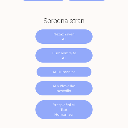
Sorodna stran
Nezaznaven
AI
Humanizirajte
AI
AI Humanize
AI v človeško
besedilo
Brezplačni AI
Text
Humanizer