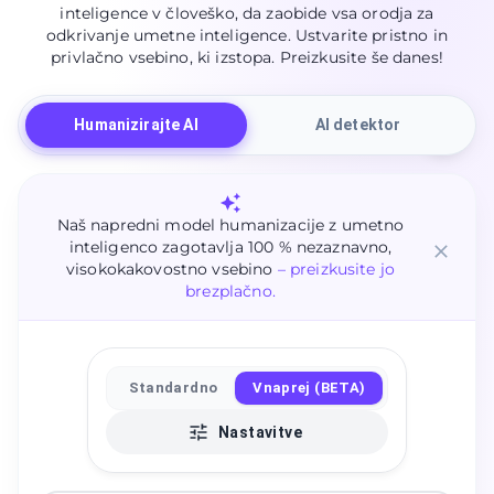
inteligence v človeško, da zaobide vsa orodja za
odkrivanje umetne inteligence. Ustvarite pristno in
privlačno vsebino, ki izstopa. Preizkusite še danes!
Humanizirajte AI
AI detektor
Naš napredni model humanizacije z umetno
inteligenco zagotavlja 100 % nezaznavno,
visokokakovostno vsebino
– preizkusite jo
brezplačno.
Standardno
Vnaprej (BETA)
Nastavitve