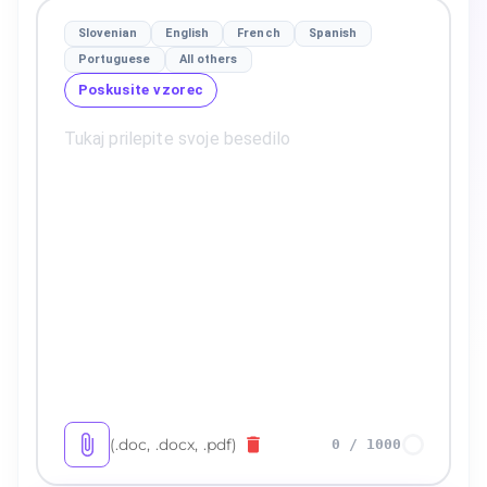
Slovenian
English
French
Spanish
Portuguese
All others
Poskusite vzorec
(.doc, .docx, .pdf)
0
/
1000