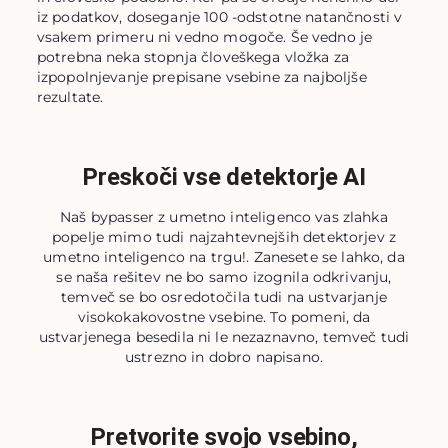
iz podatkov, doseganje 100 -odstotne natančnosti v
vsakem primeru ni vedno mogoče. Še vedno je
potrebna neka stopnja človeškega vložka za
izpopolnjevanje prepisane vsebine za najboljše
rezultate.
Preskoči vse detektorje AI
Naš bypasser z umetno inteligenco vas zlahka
popelje mimo tudi najzahtevnejših detektorjev z
umetno inteligenco na trgu!. Zanesete se lahko, da
se naša rešitev ne bo samo izognila odkrivanju,
temveč se bo osredotočila tudi na ustvarjanje
visokokakovostne vsebine. To pomeni, da
ustvarjenega besedila ni le nezaznavno, temveč tudi
ustrezno in dobro napisano.
Pretvorite svojo vsebino,