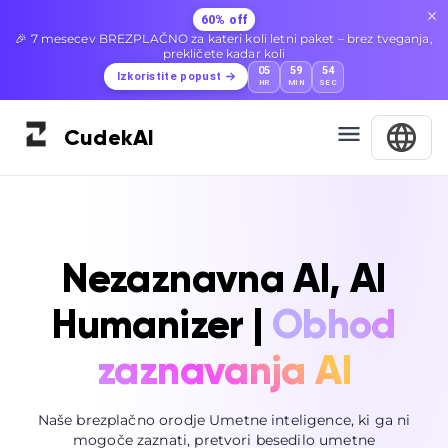
60% off
🎉 7 mesecev BREZPLAČNO za kateri koli letni paket – brez tveganja,
prekličete kadar koli
05
59
53
Izkoristite popust
HR
MIN
SEC
Cudek
AI
Nezaznavna AI, AI
Humanizer |
Obhod
zaznavanja AI
Naše brezplačno orodje Umetne inteligence, ki ga ni
mogoče zaznati, pretvori besedilo umetne