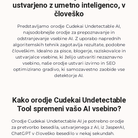
ustvarjeno z umetno inteligenco, v
človeško
Predstavljamo orodje Cudekai Undetectable AI,
najsodobnejše orodje za prepoznavanje in
odstranjevanje vsebine AI. Z uporabo naprednih
algoritemskih tehnik zagotavlja rezultate, podobne
človeškim. Idealno za pisce, blogerje, raziskovalce in
ustvarjalce vsebine, ki želijo ustvariti nezaznavno
vsebino, naše orodje ustvari izvirno in SEO
optimizirano gradivo, ki samozavestno zaobide vse
detektorje AI.
Kako orodje Cudekai Undetectable
Tool spremeni vašo AI vsebino?
Orodje Cudekai Undetectable AI je potrebno orodje
za pretvorbo besedila, ustvarjenega z AI, iz JasperAI,
ChatGPT v človeško besedilo v nekaj sekundah.