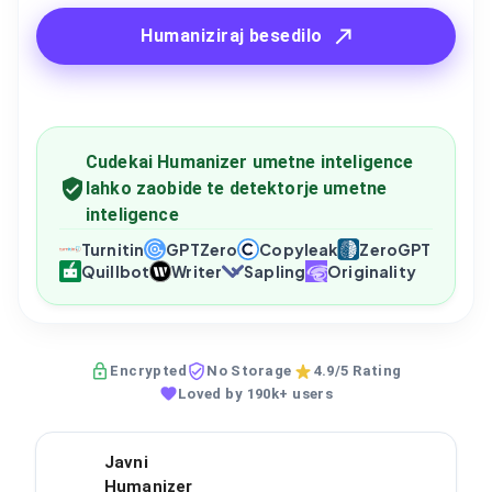
Humaniziraj besedilo
Cudekai Humanizer umetne inteligence
lahko zaobide te detektorje umetne
inteligence
Turnitin
GPTZero
Copyleak
ZeroGPT
Quillbot
Writer
Sapling
Originality
Encrypted
No Storage
4.9/5 Rating
Loved by 190k+ users
Javni
Humanizer