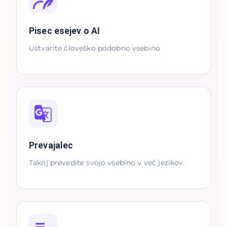
Pisec esejev o AI
Ustvarite človeško podobno vsebino
Prevajalec
Takoj prevedite svojo vsebino v več jezikov.