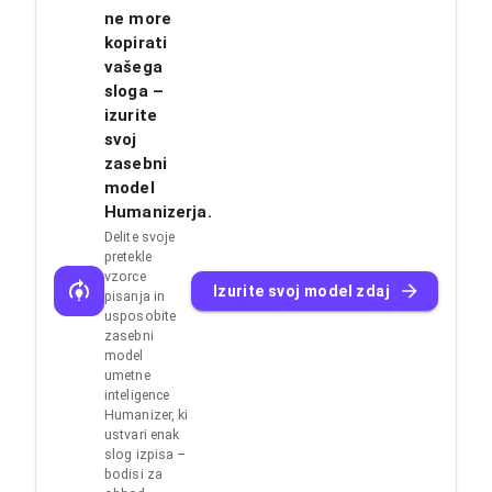
ne more
kopirati
vašega
sloga –
izurite
svoj
zasebni
model
Humanizerja.
Delite svoje
pretekle
vzorce
Izurite svoj model zdaj
pisanja in
usposobite
zasebni
model
umetne
inteligence
Humanizer, ki
ustvari enak
slog izpisa –
bodisi za