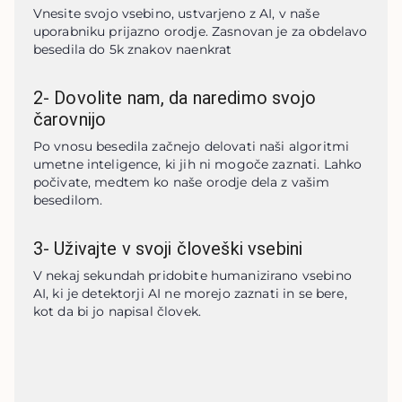
Vnesite svojo vsebino, ustvarjeno z AI, v naše 
uporabniku prijazno orodje. Zasnovan je za obdelavo 
besedila do 5k znakov naenkrat
2
-
Dovolite nam, da naredimo svojo
čarovnijo
Po vnosu besedila začnejo delovati naši algoritmi 
umetne inteligence, ki jih ni mogoče zaznati. Lahko 
počivate, medtem ko naše orodje dela z vašim 
besedilom.
3
-
Uživajte v svoji človeški vsebini
V nekaj sekundah pridobite humanizirano vsebino 
AI, ki je detektorji AI ne morejo zaznati in se bere, 
kot da bi jo napisal človek.