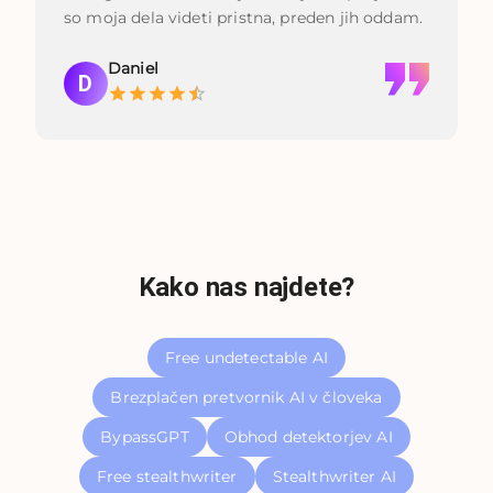
so moja dela videti pristna, preden jih oddam.
Daniel
D
Kako nas najdete?
Free undetectable AI
Brezplačen pretvornik AI v človeka
BypassGPT
Obhod detektorjev AI
Free stealthwriter
Stealthwriter AI