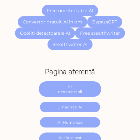
Free undetectable AI
Convertor gratuit AI în om
BypassGPT
Ocoliți detectoarele AI
Free stealthwriter
Stealthwriter AI
Pagina aferentă
AI
nedetectabil
Umanizați AI
AI Humanize
AI către text