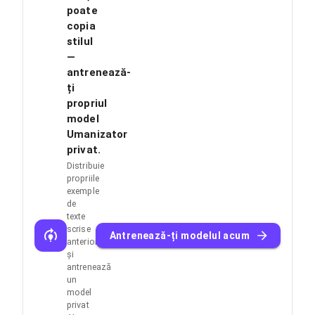
poate
copia
stilul
—
antrenează-
ți
propriul
model
Umanizator
privat.
Distribuie
propriile
exemple
de
texte
scrise
Antrenează-ți modelul acum
anterior
și
antrenează
un
model
privat