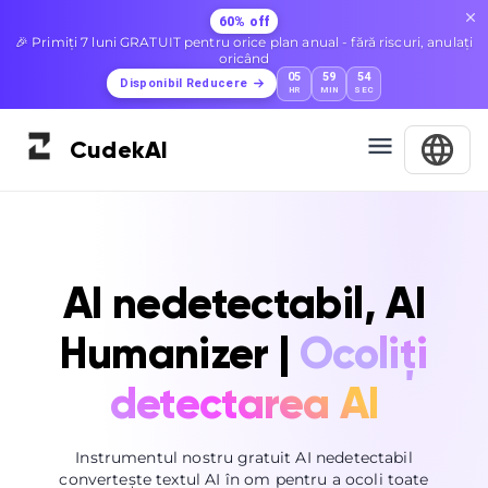
60% off
🎉 Primiți 7 luni GRATUIT pentru orice plan anual - fără riscuri, anulați
oricând
05
59
53
Disponibil Reducere
HR
MIN
SEC
Cudek
AI
AI nedetectabil, AI
Humanizer |
Ocoliți
detectarea AI
Instrumentul nostru gratuit AI nedetectabil
convertește textul AI în om pentru a ocoli toate