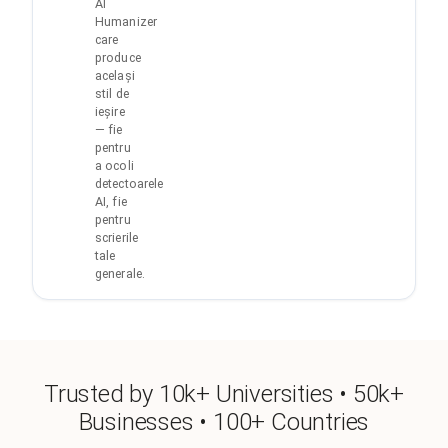
AI
Humanizer
care
produce
același
stil de
ieșire
— fie
pentru
a ocoli
detectoarele
AI, fie
pentru
scrierile
tale
generale.
Trusted by 10k+ Universities • 50k+
Businesses • 100+ Countries