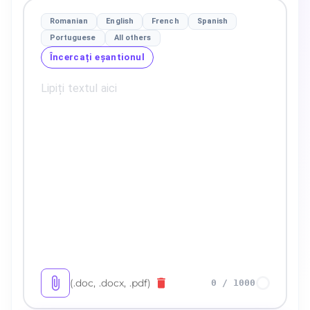
Romanian
English
French
Spanish
Portuguese
All others
Încercați eșantionul
(.doc, .docx, .pdf)
0
/
1000