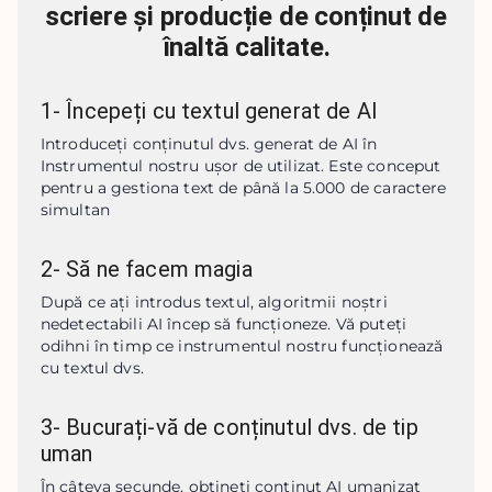
scriere și producție de conținut de
înaltă calitate.
1
-
Începeți cu textul generat de AI
Introduceți conținutul dvs. generat de AI în 
Instrumentul nostru ușor de utilizat. Este conceput 
pentru a gestiona text de până la 5.000 de caractere 
simultan
2
-
Să ne facem magia
După ce ați introdus textul, algoritmii noștri 
nedetectabili AI încep să funcționeze. Vă puteți 
odihni în timp ce instrumentul nostru funcționează 
cu textul dvs.
3
-
Bucurați-vă de conținutul dvs. de tip
uman
În câteva secunde, obțineți conținut AI umanizat 