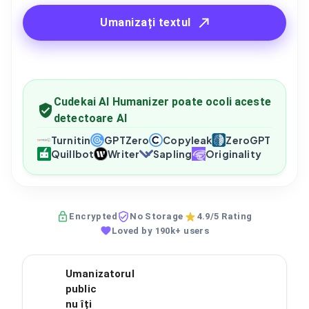
Umanizați textul
Cudekai AI Humanizer poate ocoli aceste
detectoare AI
Turnitin
GPTZero
Copyleak
ZeroGPT
Quillbot
Writer
Sapling
Originality
Encrypted
No Storage
4.9/5 Rating
Loved by 190k+ users
Umanizatorul
public
nu îți