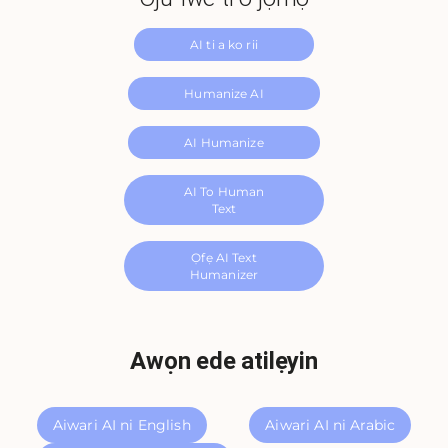
AI ti a ko rii
Humanize AI
AI Humanize
AI To Human
Text
Ọfẹ AI Text
Humanizer
Awọn ede atilẹyin
Aiwari AI ni English
Aiwari AI ni Arabic