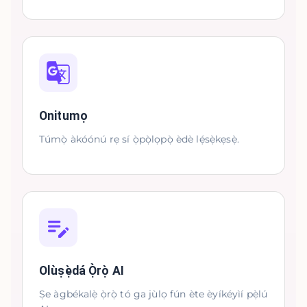
Onitumọ
Túmọ̀ àkóónú rẹ sí ọ̀pọ̀lọpọ̀ èdè lẹ́sẹ̀kẹsẹ̀.
Olùṣẹ̀dá Ọ̀rọ̀ AI
Ṣe àgbékalẹ̀ ọ̀rọ̀ tó ga jùlọ fún ète èyíkéyìí pẹ̀lú