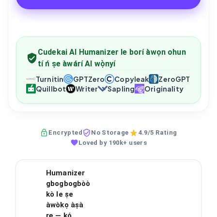
Cudekai AI Humanizer le borí àwọn ohun
tí ń ṣe àwárí AI wọ̀nyí
Turnitin
GPTZero
Copyleak
ZeroGPT
Quillbot
Writer
Sapling
Originality
Encrypted
No Storage
4.9/5 Rating
Loved by 190k+ users
Humanizer
gbogbogbòò
kò le ṣe
àwòkọ àṣà
rẹ — kọ́