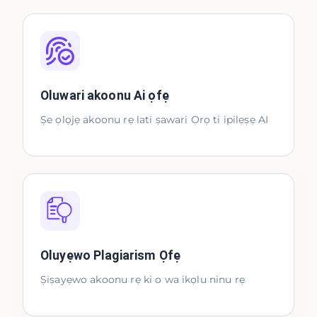
Oluwari akoonu Ai ọfẹ
Ṣe ọlọjẹ akoonu rẹ lati ṣawari Ọrọ ti ipilẹṣẹ AI
Oluyẹwo Plagiarism Ọfẹ
Ṣiṣayẹwo akoonu rẹ ki o wa ikọlu ninu rẹ