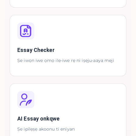
Essay Checker
Ṣe iwọn iwe ọmọ ile-iwe rẹ ni iṣẹju-aaya meji
AI Essay onkqwe
Ṣe ipilẹṣẹ akoonu ti eniyan