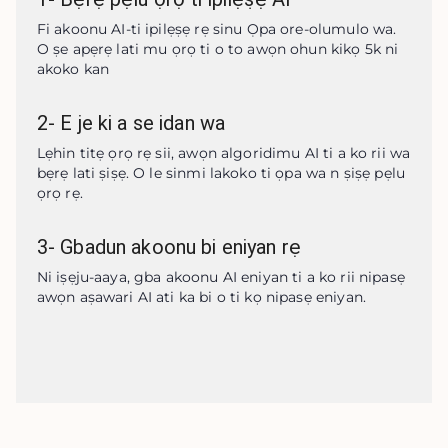
Fi akoonu AI-ti ipilẹṣẹ rẹ sinu Ọpa ore-olumulo wa. 
O ṣe apẹrẹ lati mu ọrọ ti o to awọn ohun kikọ 5k ni 
akoko kan
2
-
E je ki a se idan wa
Lẹhin titẹ ọrọ rẹ sii, awọn algoridimu AI ti a ko rii wa 
bẹrẹ lati ṣiṣẹ. O le sinmi lakoko ti ọpa wa n ṣiṣẹ pẹlu 
ọrọ rẹ.
3
-
Gbadun akoonu bi eniyan rẹ
Ni iṣẹju-aaya, gba akoonu AI eniyan ti a ko rii nipasẹ 
awọn aṣawari AI ati ka bi o ti kọ nipasẹ eniyan.