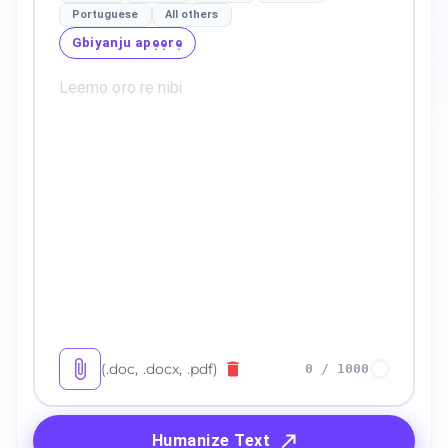
Portuguese
All others
Gbiyanju apẹẹrẹ
(.doc, .docx, .pdf)
0
/
1000
Humanize Text