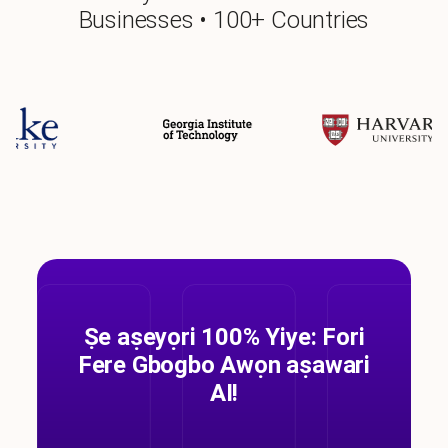
Businesses • 100+ Countries
Ṣe aṣeyọri 100% Yiye: Fori
Fere Gbogbo Awọn aṣawari
AI!