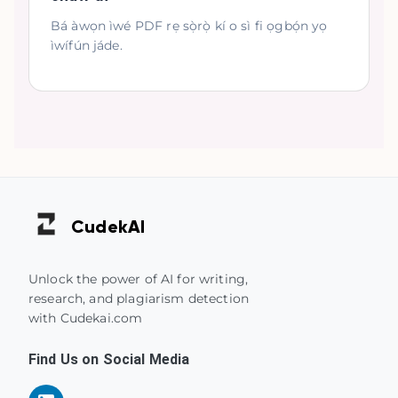
Bá àwọn ìwé PDF rẹ sọ̀rọ̀ kí o sì fi ọgbọ́n yọ
ìwífún jáde.
Cudek
AI
Unlock the power of AI for writing,
research, and plagiarism detection
with Cudekai.com
Find Us on Social Media