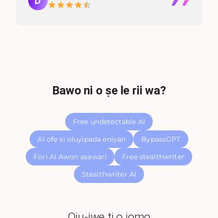
D
Bawo ni o ṣe le rii wa?
Free undetectable AI
AI ọfẹ si oluyipada eniyan
BypassGPT
Fori AI Awọn aṣawari
Free stealthwriter
Stealthwriter AI
Oju-iwe ti o jọmọ