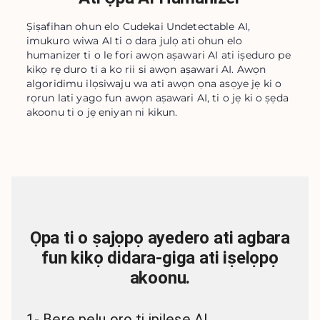
Ṣiṣafihan ohun elo Cudekai Undetectable AI,
imukuro wiwa AI ti o dara julọ ati ohun elo
humanizer ti o le fori awọn aṣawari AI ati iṣeduro pe
kikọ rẹ duro ti a ko rii si awọn aṣawari AI. Awọn
algoridimu ilọsiwaju wa ati awọn ọna asọye jẹ ki o
rọrun lati yago fun awọn aṣawari AI, ti o jẹ ki o ṣẹda
akoonu ti o jẹ eniyan ni kikun.
Ọpa ti o ṣajọpọ ayedero ati agbara
fun kikọ didara-giga ati iṣelọpọ
akoonu.
1
-
Bẹrẹ pẹlu ọrọ ti ipilẹṣẹ AI