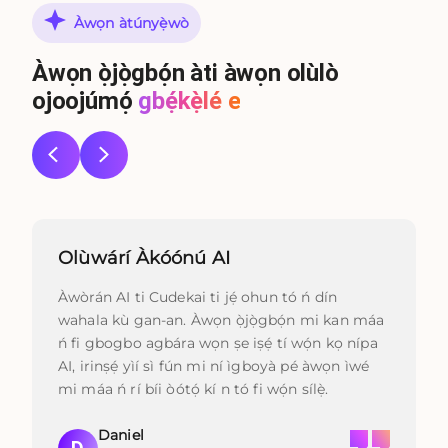
Àwọn àtúnyẹ̀wò
Àwọn ọ̀jọ̀gbọ́n àti àwọn olùlò
ojoojúmọ́
gbẹ́kẹ̀lé e
Olùwárí Àkóónú AI
Àwòrán AI ti Cudekai ti jẹ́ ohun tó ń dín
wahala kù gan-an. Àwọn ọ̀jọ̀gbọ́n mi kan máa
ń fi gbogbo agbára wọn ṣe iṣẹ́ tí wọ́n kọ nípa
AI, irinṣẹ́ yìí sì fún mi ní ìgboyà pé àwọn ìwé
mi máa ń rí bíi òótọ́ kí n tó fi wọ́n sílẹ̀.
Daniel