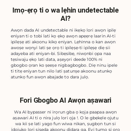
Imọ-ẹrọ ti o wa lẹhin undetectable
AI?
Awọn dada AI undetectable ni ikẹkọ lori awọn ipilẹ
eniyan ti o tobi lati kọ ẹkọ awọn apẹẹrẹ laarin AI-ti
ipilẹṣẹ ati akoonu kikọ eniyan. Lẹhinna o kan awọn
awoṣe wọnyi lati ṣe ọrọ ti ipilẹṣẹ-ti ipilẹṣẹ diẹ sii
adayeba ati eniyan-bi. Sibẹsibẹ, niwọnbi ọpa naa
tẹsiwaju ẹkọ lati data, aṣeyọri deede 100% ni
gbogbo ọran ko ṣeeṣe nigbagbogbo. Diẹ ninu ipele
ti titẹ eniyan tun nilo lati ṣatunṣe akoonu atunkọ
atunkọ fun awọn abajade to dara julọ.
Fori Gbogbo AI Awọn aṣawari
Wa AI bypasser ni irọrun gba ọ kọja paapaa awọn
aṣawari AI ti o nira julọ lori ọja !. O le gbẹkẹle ojutu
wa kii ṣe lati yago fun wiwa nikan, ṣugbọn tun si
idojukọ lori ṣiṣẹda akoonu didara ga. Eyi tumọ si ọrọ