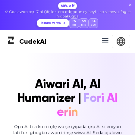
60% off
🎉 Gba awọn oṣu 7 ni Ọfẹ lori ero ọdọọdun eyikeyi - ko si eewu, fagile
nigbakugba
05
59
53
Ìdínkù Wíwà
HR
MIN
SEC
Cudek
AI
Aiwari AI, AI
Humanizer |
Fori AI
erin
Ọpa AI ti a ko rii ọfẹ wa ṣe iyipada ọrọ AI si eniyan
lati fori gbogbo awọn irinṣẹ wiwa AI. Ṣẹda ojulowo