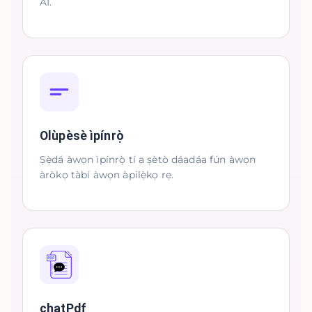
AI.
Olùpèsè ìpínrọ̀
Ṣẹ̀dá àwọn ìpínrọ̀ tí a ṣètò dáadáa fún àwọn
àròkọ tàbí àwọn àpilẹ̀kọ rẹ.
chatPdf