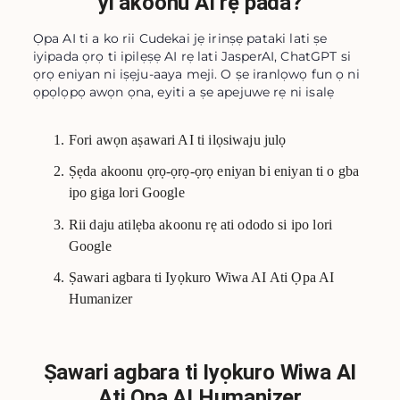
yi akoonu AI rẹ pada?
Ọpa AI ti a ko rii Cudekai jẹ irinṣẹ pataki lati ṣe
iyipada ọrọ ti ipilẹṣẹ AI rẹ lati JasperAI, ChatGPT si
ọrọ eniyan ni iṣẹju-aaya meji. O ṣe iranlọwọ fun ọ ni
ọpọlọpọ awọn ọna, eyiti a ṣe apejuwe rẹ ni isalẹ
Fori awọn aṣawari AI ti ilọsiwaju julọ
Ṣẹda akoonu ọrọ-ọrọ-ọrọ eniyan bi eniyan ti o gba
ipo giga lori Google
Rii daju atilẹba akoonu rẹ ati ododo si ipo lori
Google
Ṣawari agbara ti Iyọkuro Wiwa AI Ati Ọpa AI
Humanizer
Ṣawari agbara ti Iyọkuro Wiwa AI
Ati Ọpa AI Humanizer