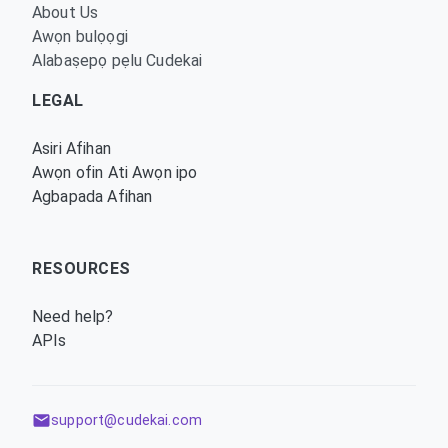
About Us
Awọn bulọọgi
Alabaṣepọ pẹlu Cudekai
LEGAL
Asiri Afihan
Awọn ofin Ati Awọn ipo
Agbapada Afihan
RESOURCES
Need help?
APIs
support@cudekai.com