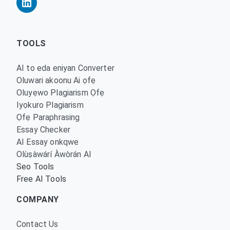
TOOLS
AI to eda eniyan Converter
Oluwari akoonu Ai ọfẹ
Oluyẹwo Plagiarism Ọfẹ
Iyọkuro Plagiarism
Ọfẹ Paraphrasing
Essay Checker
AI Essay onkqwe
Olùṣàwárí Àwòrán AI
Seo Tools
Free AI Tools
COMPANY
Contact Us