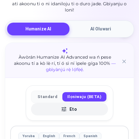
ati akoonu ti o ni idaniloju ti o duro jade. Gbiyanju o
loni!
Humanize AI
AI Oluwari
Àwòrán Humanize AI Advanced wa ń pese
akoonu tí a kò lè rí, tí ó sì ní ìpele gíga 100%
—
gbìyànjú rẹ̀ lọ́fẹ̀ẹ́.
Standard
Ilọsiwaju (BETA)
Eto
Yoruba
English
French
Spanish