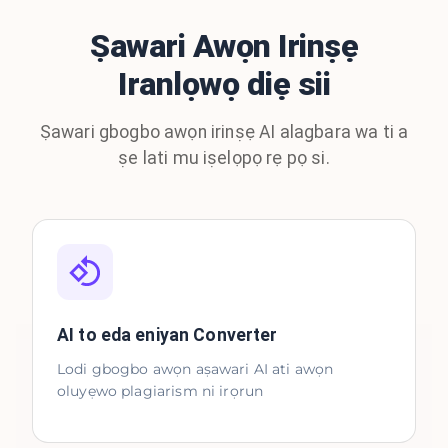
Ṣawari Awọn Irinṣẹ
Iranlọwọ diẹ sii
Ṣawari gbogbo awọn irinṣẹ AI alagbara wa ti a
ṣe lati mu iṣelọpọ rẹ pọ si.
AI to eda eniyan Converter
Lodi gbogbo awọn aṣawari AI ati awọn
oluyẹwo plagiarism ni irọrun