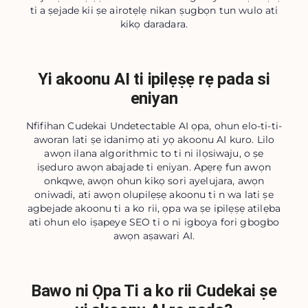
ti a ṣejade kii ṣe airotẹlẹ nikan ṣugbọn tun wulo ati
kikọ daradara.
Yi akoonu AI ti ipilẹṣẹ rẹ pada si
eniyan
Nfifihan Cudekai Undetectable AI ọpa, ohun elo-ti-ti-
aworan lati ṣe idanimọ ati yọ akoonu AI kuro. Lilo
awọn ilana algorithmic to ti ni ilọsiwaju, o ṣe
iṣeduro awọn abajade ti eniyan. Apẹrẹ fun awọn
onkqwe, awọn ohun kikọ sori ayelujara, awọn
oniwadi, ati awọn olupilẹṣẹ akoonu ti n wa lati ṣe
agbejade akoonu ti a ko rii, ọpa wa ṣe ipilẹṣẹ atilẹba
ati ohun elo iṣapeye SEO ti o ni igboya fori gbogbo
awọn aṣawari AI.
Bawo ni Ọpa Ti a ko rii Cudekai ṣe