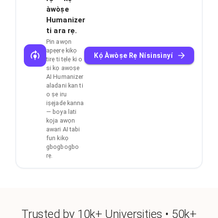
àwòṣe
Humanizer
ti ara rẹ.
Pin awọn
apẹẹrẹ kikọ
Kọ́ Àwòṣe Rẹ Nísinsìnyí
tirẹ ti tẹlẹ ki o
si kọ awoṣe
AI Humanizer
aladani kan ti
o ṣe iru
iṣẹjade kanna
— boya lati
kọja awọn
awari AI tabi
fun kikọ
gbogbogbo
rẹ.
Trusted by 10k+ Universities • 50k+