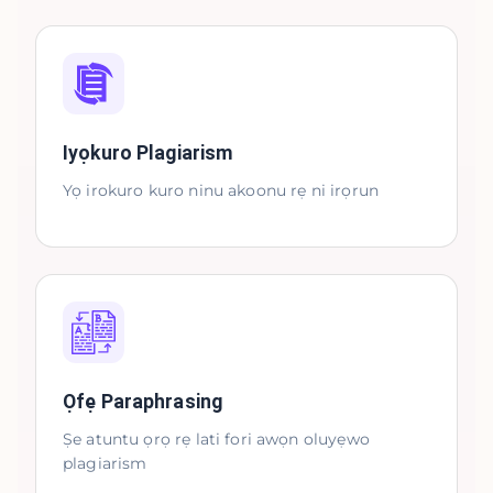
Iyọkuro Plagiarism
Yọ irokuro kuro ninu akoonu rẹ ni irọrun
Ọfẹ Paraphrasing
Ṣe atuntu ọrọ rẹ lati fori awọn oluyẹwo
plagiarism