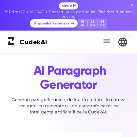
60% off
🎉 Primiți 7 luni GRATUIT pentru orice plan anual - fără riscuri, anulați
oricând
05
59
53
Disponibil Reducere
HR
MIN
SEC
Cudek
AI
AI Paragraph
Generator
Generați paragrafe unice, de înaltă calitate, în câteva
secunde, cu generatorul de paragrafe bazat pe
inteligență artificială de la CudekAI.