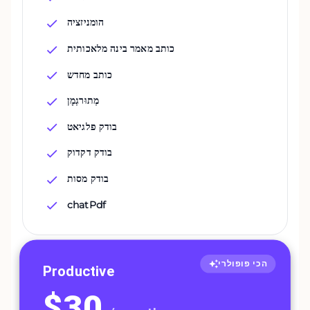
הומניזציה
כותב מאמר בינה מלאכותית
כותב מחדש
מְתוּרגְמָן
בודק פלגיאט
בודק דקדוק
בודק מסות
chatPdf
הכי פופולרי
Productive
$
30