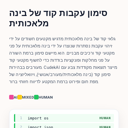
סימון עקבות קוד של בינה
מלאכותית
גלאי קוד של בינה מלאכותית מדגיש מקטעים חשודים על ידי
זיהוי עקבות נסתרות שנוצרו על ידי בינה מלאכותית על פני
מקטעי קוד ורכיבים מבניים. הוא מיישם סימון ברמת השורה
על פני מחלקות ופונקציות בודדות כדי לחשוף מקטעי קוד
מעורבים בבהירות. CudekAI מייצר תוצאות מקודדות צבע עם
סימון קוד (בינה מלאכותית/מעורב/אנושי), ויזואליזציה של
מפת חום ופירוט ברמת המקטע לדיווח חזותי ברור.
AI
MIXED
HUMAN
1
import os
HUMAN
2
import json
HUMAN