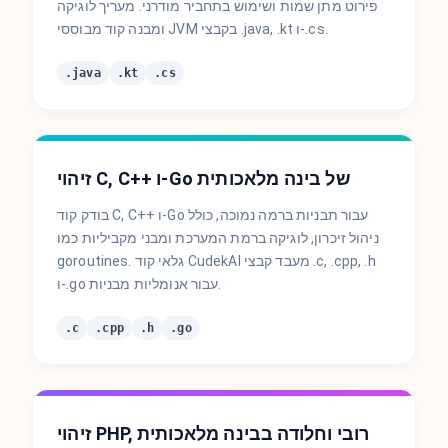
פירוט מתן שמות ושימוש בתחביר מודרני. מעריך לוגיקה
ומבנה קוד מבוססי JVM בקבצי .java, .kt ו-.cs.
.java
.kt
.cs
זיהוי C, C++ ו-Go של בינה מלאכותית
בודק קוד C, C++ ו-Go עבור תבניות ברמה נמוכה, כולל
ניהול זיכרון, לוגיקה ברמת המערכת ומבני מקביליות כמו
goroutines. גלאי קוד CudekAI מעבד קבצי .c, .cpp, .h
ו-.go עבור אנומליות מבניות.
.c
.cpp
.h
.go
זיהוי PHP, רובי וחלודה בבינה מלאכותית