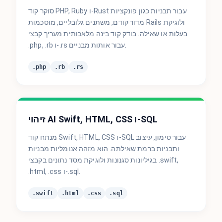
סוקר קוד PHP, Ruby ו-Rust עבור תבניות כגון פונקציות
מדור קודם, משתנים גלובליים, מוסכמות Rails ולוגיקת
בעלות או שאילה. בודק קוד בינה מלאכותית מעריך קבצי
.php, .rb ו-.rs עבור אותות מבניים.
.php
.rb
.rs
זיהוי AI Swift, HTML, CSS ו-SQL
מנתח קוד Swift, HTML, CSS ו-SQL עבור סימון, עיצוב
ותבניות ברמת שאילתה. הוא מזהה אנומליות מבניות
בגיליונות סגנונות ולוגיקת מסד נתונים בקבצי .swift,
.html, .css ו-.sql.
.swift
.html
.css
.sql