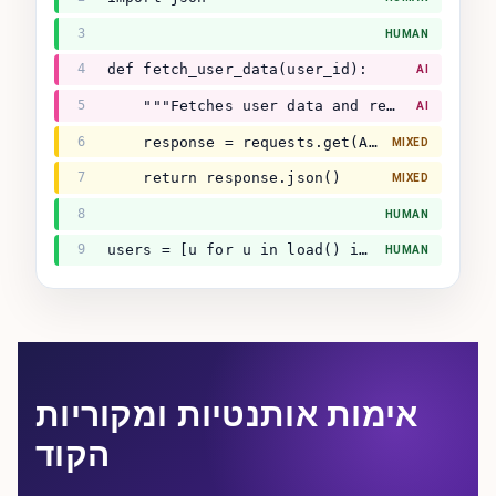
3
HUMAN
4
def fetch_user_data(user_id):
AI
5
    """Fetches user data and returns dict."""
AI
6
    response = requests.get(API + user_id)
MIXED
7
    return response.json()
MIXED
8
HUMAN
9
users = [u for u in load() if u.active]
HUMAN
אימות אותנטיות ומקוריות
הקוד