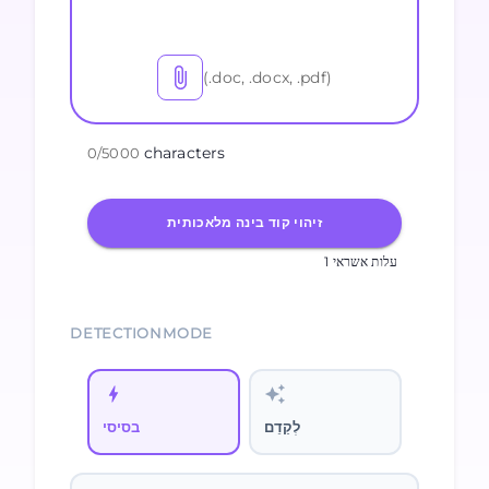
(.doc, .docx, .pdf)
characters
0
/
5000
זיהוי קוד בינה מלאכותית
1 עלות אשראי
DETECTIONMODE
לְקַדֵם
בסיסי