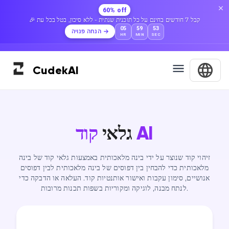
60% off
🎉 קבל 7 חודשים בחינם על כל תוכנית שנתית - ללא סיכון, בטל בכל עת
05
59
52
הנחה פנויה
HR
MIN
SEC
Cudek
AI
קוד AI
גלאי
זיהוי קוד שנוצר על ידי בינה מלאכותית באמצעות גלאי קוד של בינה
מלאכותית כדי להבחין בין דפוסים של בינה מלאכותית לבין דפוסים
אנושיים, סימון עקבות ואישור אותנטיות קוד. העלאה או הדבקה כדי
לנתח מבנה, לוגיקה ומקוריות בשפות תכנות מרובות.