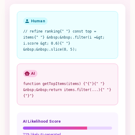
Human
// refine ranking{" "} const top =
items{" "} &nbsp;&nbsp;.filter(i =&gt;
i.score &gt; 0.6){" "}
&nbsp;&nbsp;.slice(0, 5);
AI
function getTopItems(items) {"{"}{" "}
&nbsp;&nbsp;return items.filter(...){" "}
{"}"}
AI Likelihood Score
72% likely AI-generated