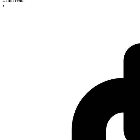
2
min read
•