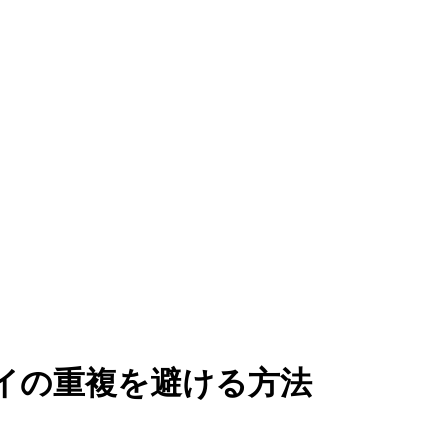
イの重複を避ける方法