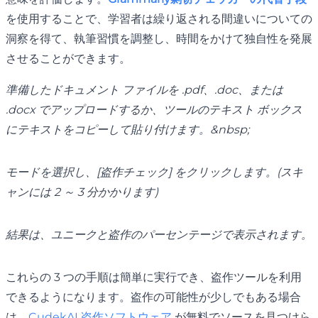
を使用することで、学習者は繰り返される間違いについての
洞察を得て、執筆習慣を調整し、時間をかけて独自性を発展
させることができます。
準備したドキュメント ファイルを .pdf、.doc、または
.docx でアップロードするか、ツールのテキスト ボックス
にテキストをコピーして貼り付けます。&nbsp;
モードを選択し、[盗作チェック] をクリックします。(スキ
ャンには 2 ～ 3 分かかります)
結果は、ユニークと盗作のパーセンテージで表示されます。
これらの 3 つの手順は簡単に実行でき、盗作ツールを利用
できるようになります。盗作の可能性が少しでもある場合
は、
CudekAI 盗作ソフトウェア
が無料でソースを見つけら