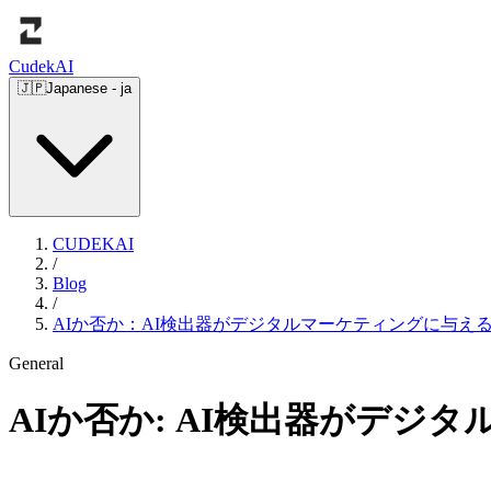
Cudek
AI
🇯🇵
Japanese
-
ja
CUDEKAI
/
Blog
/
AIか否か：AI検出器がデジタルマーケティングに与え
General
AIか否か: AI検出器がデジ