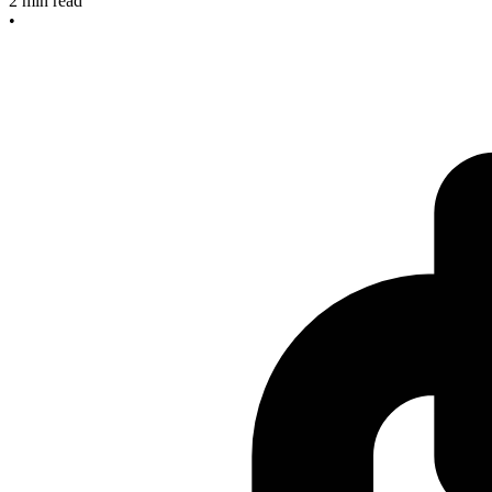
2
min read
•