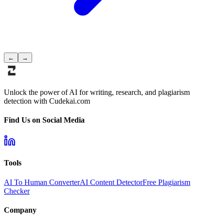
←
→
Unlock the power of AI for writing, research, and plagiarism
detection with Cudekai.com
Find Us on Social Media
Tools
AI To Human Converter
AI Content Detector
Free Plagiarism
Checker
Company