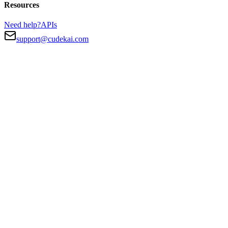
Resources
Need help?
APIs
support@cudekai.com