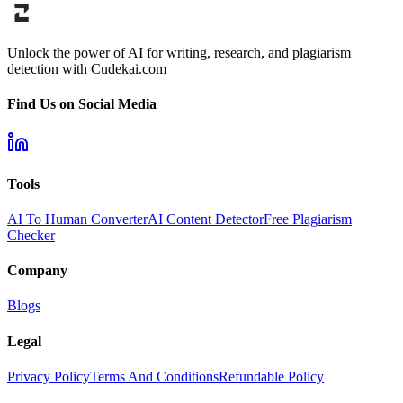
Unlock the power of AI for writing, research, and plagiarism
detection with Cudekai.com
Find Us on Social Media
Tools
AI To Human Converter
AI Content Detector
Free Plagiarism
Checker
Company
Blogs
Legal
Privacy Policy
Terms And Conditions
Refundable Policy