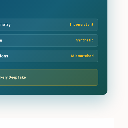
mmetry
Inconsistent
re
Synthetic
tions
Mismatched
ikely Deepfake