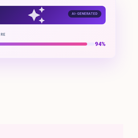
AI-GENERATED
ORE
94%