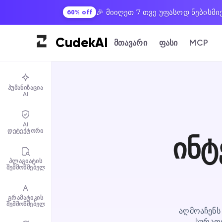
🎉 მიიღეთ 7 თვე უფასოდ ნებისმი
60% off
Cudek
AI
მთავარი
ფასი
MCP
ჰუმანიზაცია
AI
AI
დეტექტორი
ინტ
პლაგიატის
შემმოწმებელი
გრამატიკის
შემმოწმებელი
აღმოაჩენს
სურათე