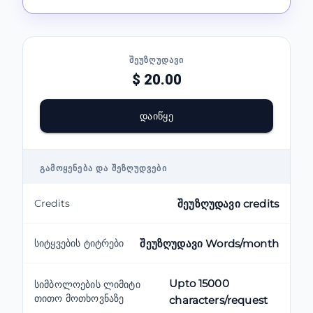
ᲨᲔᲣᲖᲦᲣᲓᲐᲕᲘ
$ 20.00
ᲓᲐᲘᲬᲧᲔ
ᲒᲐᲛᲝᲧᲔᲜᲔᲑᲐ ᲓᲐ ᲨᲔᲖᲦᲣᲓᲕᲔᲑᲘ
Credits
შეუზღუდავი credits
სიტყვების ტიტრები
შეუზღუდავი Words/month
Upto 15000
სიმბოლოების ლიმიტი
თითო მოთხოვნაზე
characters/request