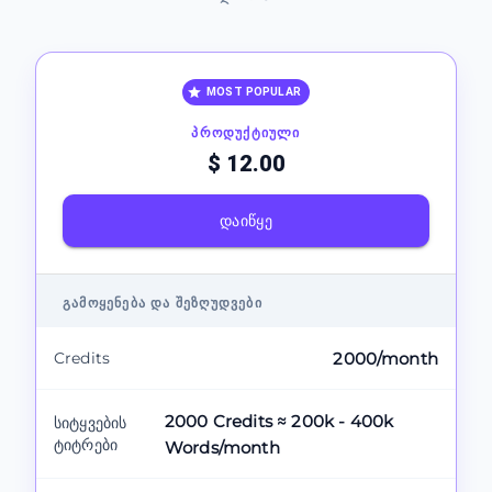
MOST POPULAR
ᲞᲠᲝᲓᲣᲥᲢᲘᲣᲚᲘ
$ 12.00
ᲓᲐᲘᲬᲧᲔ
ᲒᲐᲛᲝᲧᲔᲜᲔᲑᲐ ᲓᲐ ᲨᲔᲖᲦᲣᲓᲕᲔᲑᲘ
Credits
2000/month
2000 Credits ≈ 200k - 400k
სიტყვების
ტიტრები
Words/month