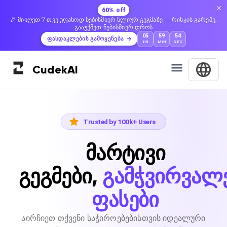
60% off
🎉 მიიღეთ 7 თვე უფასოდ ნებისმიერ წლიურ გეგმაზე — რისკის გარეშე,
გააუქმეთ ნებისმიერ დროს
05
59
53
ფასდაკლების გამოყენება
HR
MIN
SEC
Cudek
AI
Trusted by 100k+ Users
მარტივი
გეგმები,
გამჭვირვალ
ფასები
აირჩიეთ თქვენი საჭიროებებისთვის იდეალური