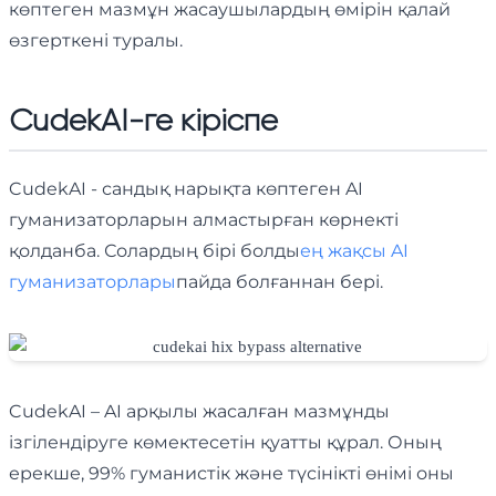
көптеген мазмұн жасаушылардың өмірін қалай
өзгерткені туралы.
CudekAI-ге кіріспе
CudekAI - сандық нарықта көптеген AI
гуманизаторларын алмастырған көрнекті
қолданба. Солардың бірі болды
ең жақсы AI
гуманизаторлары
пайда болғаннан бері.
CudekAI – AI арқылы жасалған мазмұнды
ізгілендіруге көмектесетін қуатты құрал. Оның
ерекше, 99% гуманистік және түсінікті өнімі оны