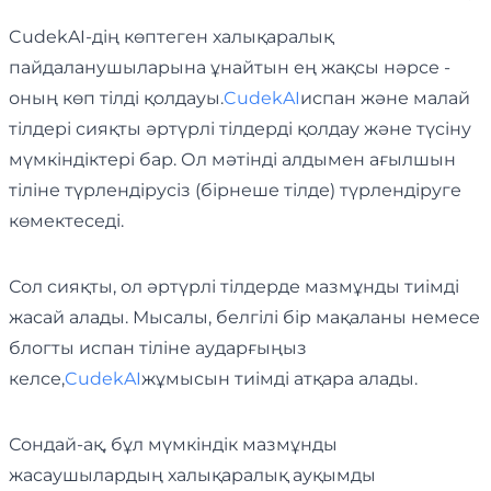
CudekAI-дің көптеген халықаралық
пайдаланушыларына ұнайтын ең жақсы нәрсе -
оның көп тілді қолдауы.
CudekAI
испан және малай
тілдері сияқты әртүрлі тілдерді қолдау және түсіну
мүмкіндіктері бар. Ол мәтінді алдымен ағылшын
тіліне түрлендірусіз (бірнеше тілде) түрлендіруге
көмектеседі.
Сол сияқты, ол әртүрлі тілдерде мазмұнды тиімді
жасай алады. Мысалы, белгілі бір мақаланы немесе
блогты испан тіліне аударғыңыз
келсе,
CudekAI
жұмысын тиімді атқара алады.
Сондай-ақ, бұл мүмкіндік мазмұнды
жасаушылардың халықаралық ауқымды