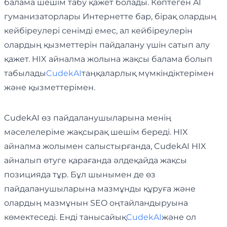
балама шешім табу қажет болады. Көптеген AI
гуманизаторлары Интернетте бар, бірақ олардың
кейбіреулері сенімді емес, ал кейбіреулерін
олардың қызметтерін пайдалану үшін сатып алу
қажет. HIX айналма жолына жақсы балама болып
табылады
CudekAI
таңқаларлық мүмкіндіктерімен
және қызметтерімен.
CudekAI өз пайдаланушыларына менің
мәселелеріме жақсырақ шешім береді. HIX
айналма жолымен салыстырғанда, CudekAI HIX
айналып өтуге қарағанда әлдеқайда жақсы
позицияда тұр. Бұл шынымен де өз
пайдаланушыларына мазмұнды құруға және
олардың мазмұнын SEO оңтайландыруына
көмектеседі. Енді танысайық
CudekAI
және ол