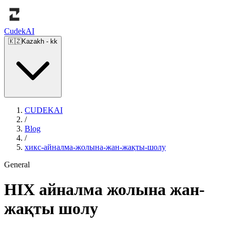
Cudek
AI
🇰🇿
Kazakh
-
kk
CUDEKAI
/
Blog
/
хикс-айналма-жолына-жан-жақты-шолу
General
HIX айналма жолына жан-
жақты шолу