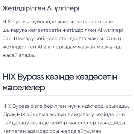
Жетілдірілген AI үлгілері
HIX bypass жүйесінде жақсырақ сапалы өнім
шығаруға көмектесетін жетілдірілген AI үлгілері
бар. Шығару көбінесе стандартта жақсы. Оның
жетілдірілген AI үлгілері адам жазған мазмұнды
жасай алады.
HIX Bypass кезінде кездесетін
мәселелер
HIX Bypass сізге берілген мүмкіндіктерді ұсынады,
бірақ HIX айналма жолын пайдалану кезінде оны
пайдалану кезінде кейбір мәселелер туындайды.
Көптеген адамдар осы жерде айтылған