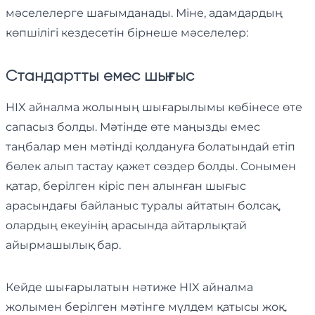
мәселелерге шағымданады. Міне, адамдардың
көпшілігі кездесетін бірнеше мәселелер:
Стандартты емес шығыс
HIX айналма жолының шығарылымы көбінесе өте
сапасыз болды. Мәтінде өте маңызды емес
таңбалар мен мәтінді қолдануға болатындай етіп
бөлек алып тастау қажет сөздер болды. Сонымен
қатар, берілген кіріс пен алынған шығыс
арасындағы байланыс туралы айтатын болсақ,
олардың екеуінің арасында айтарлықтай
айырмашылық бар.
Кейде шығарылатын нәтиже HIX айналма
жолымен берілген мәтінге мүлдем қатысы жоқ.