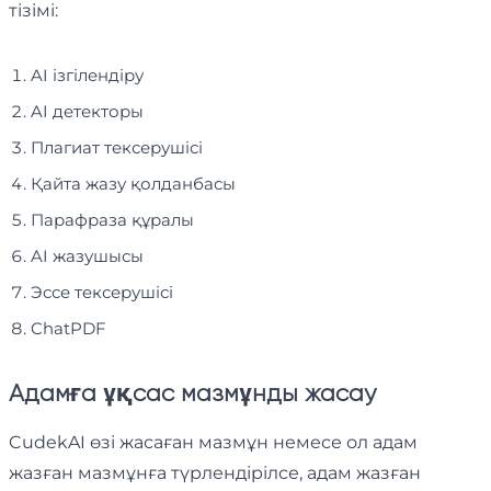
тізімі:
AI ізгілендіру
AI детекторы
Плагиат тексерушісі
Қайта жазу қолданбасы
Парафраза құралы
AI жазушысы
Эссе тексерушісі
ChatPDF
Адамға ұқсас мазмұнды жасау
CudekAI өзі жасаған мазмұн немесе ол адам
жазған мазмұнға түрлендірілсе, адам жазған