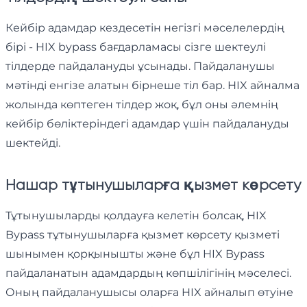
Кейбір адамдар кездесетін негізгі мәселелердің
бірі - HIX bypass бағдарламасы сізге шектеулі
тілдерде пайдалануды ұсынады. Пайдаланушы
мәтінді енгізе алатын бірнеше тіл бар. HIX айналма
жолында көптеген тілдер жоқ, бұл оны әлемнің
кейбір бөліктеріндегі адамдар үшін пайдалануды
шектейді.
Нашар тұтынушыларға қызмет көрсету
Тұтынушыларды қолдауға келетін болсақ, HIX
Bypass тұтынушыларға қызмет көрсету қызметі
шынымен қорқынышты және бұл HIX Bypass
пайдаланатын адамдардың көпшілігінің мәселесі.
Оның пайдаланушысы оларға HIX айналып өтуіне