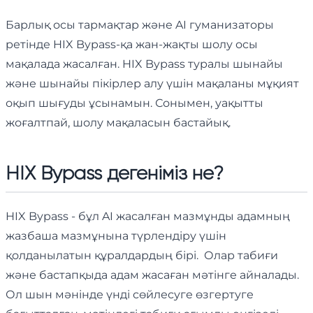
Барлық осы тармақтар және AI гуманизаторы
ретінде HIX Bypass-қа жан-жақты шолу осы
мақалада жасалған. HIX Bypass туралы шынайы
және шынайы пікірлер алу үшін мақаланы мұқият
оқып шығуды ұсынамын. Сонымен, уақытты
жоғалтпай, шолу мақаласын бастайық.
HIX Bypass дегеніміз не?
HIX Bypass - бұл AI жасалған мазмұнды адамның
жазбаша мазмұнына түрлендіру үшін
қолданылатын құралдардың бірі. Олар табиғи
және бастапқыда адам жасаған мәтінге айналады.
Ол шын мәнінде үнді сөйлесуге өзгертуге