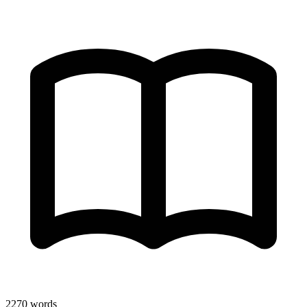
2270
words