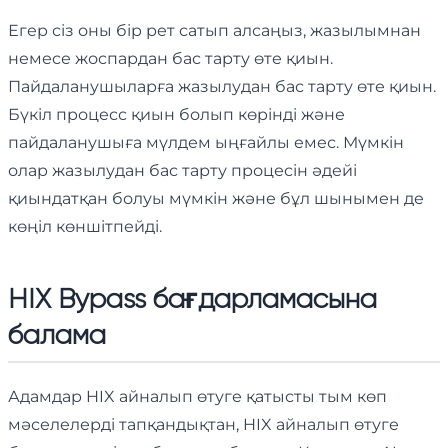
Егер сіз оны бір рет сатып алсаңыз, жазылымнан
немесе жоспардан бас тарту өте қиын.
Пайдаланушыларға жазылудан бас тарту өте қиын.
Бүкіл процесс қиын болып көрінді және
пайдаланушыға мүлдем ыңғайлы емес. Мүмкін
олар жазылудан бас тарту процесін әдейі
қиындатқан болуы мүмкін және бұл шынымен де
көңіл көншітпейді.
HIX Bypass бағдарламасына
балама
Адамдар HIX айналып өтуге қатысты тым көп
мәселелерді тапқандықтан, HIX айналып өтуге