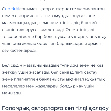
C
udekAI
сонымен қатар интернетте жарияланған
немесе жарияланған мазмұнды тануға және
мазмұныңыздың немесе мәтініңіздің бірегей
екенін тексеруге көмектеседі. Ол мәтініңізді
тексереді және бар болса, ұқсастықтарды анықтау
үшін оны желіде берілген барлық деректермен
сәйкестендіреді.
Бұл сіздің мазмұныңыздың түпнұсқа екеніне көз
жеткізу үшін жасалады, бұл сенімділікті сақтау
және плагиатпен байланысты ықтимал құқықтық
мәселелер мен жазаларды болдырмау үшін
маңызды.
Ғаламдық авторларға көп тілді қолдау