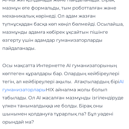
мазмұн өте формальды, тым роботталған және
механикалық көрінеді. Ол адам жазған
түпнұсқадан басқа көп көңіл бөлмейді. Осылайша,
мазмұнды адамға көбірек ұқсайтын пішінге
өзгерту үшін адамдар гуманизаторларды
пайдаланады.
Осы мақсатта Интернетте AI гуманизаторының
көптеген құралдары бар. Олардың кейбіреулері
тегін, ал кейбіреулері ақылы. Атақтылардың бірі
AI
гуманизаторлары
HIX айналма жолы болып
табылады. Ол AI жасалған мазмұнды ізгілендіруде
үлкен танымалдыққа ие болды. Бірақ оны
шынымен қолдануға тұрарлық па? Бұл уәдені
орындай ма?