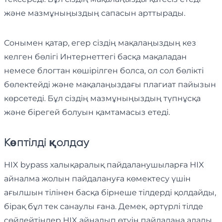
және мазмұныңыздың сапасын арттырады.
Сонымен қатар, егер сіздің мақалаңыздың кез
келген бөлігі Интернеттегі басқа мақаладан
немесе блогтан көшірілген болса, ол сол бөлікті
бөлектейді және мақалаңыздағы плагиат пайызын
көрсетеді. Бұл сіздің мазмұныңыздың түпнұсқа
және бірегей болуын қамтамасыз етеді.
Көптілді қолдау
HIX bypass халықаралық пайдаланушыларға HIX
айналма жолын пайдалануға көмектесу үшін
ағылшын тілінен басқа бірнеше тілдерді қолдайды,
бірақ бұл тек санаулы ғана. Демек, әртүрлі тілде
сөйлейтіндер HIX айналып өтуін пайдалана алады