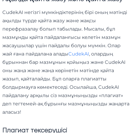
CudekAI негізгі мүмкіндіктерінің бірі оның мәтінді
ақылды түрде қайта жазу және жақсы
перефразалау болып табылады. Мысалы, бұл
мазмұнды қайта пайдаланғысы келетін мазмұн
жасаушылар үшін пайдалы болуы мүмкін. Олар
жай ғана пайдалана алады
CudekAI
, олардың
бұрыннан бар мазмұнын қойыңыз және CudekAI
оны жаңа және жаңа көрінетін мәтінде қайта
жазып, қайталайды. Бұл оларға плагиатты
болдырмауға көмектеседі. Осылайша, CudekAI
пайдалану арқылы сіз мазмұныңызды «плагиат»
деп тегтемей-ақ бұрынғы мазмұныңызды жаңарта
аласыз!
Плагиат тексерушісі