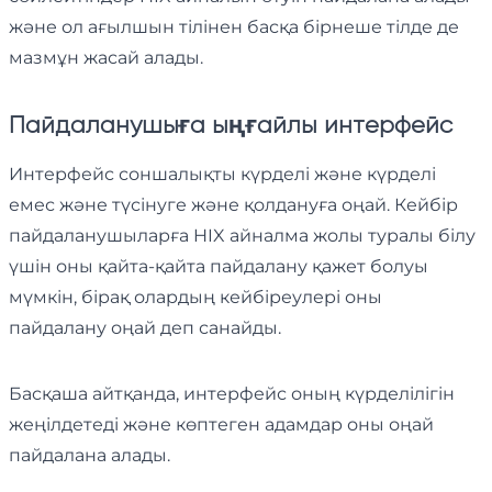
және ол ағылшын тілінен басқа бірнеше тілде де
мазмұн жасай алады.
Пайдаланушыға ыңғайлы интерфейс
Интерфейс соншалықты күрделі және күрделі
емес және түсінуге және қолдануға оңай. Кейбір
пайдаланушыларға HIX айналма жолы туралы білу
үшін оны қайта-қайта пайдалану қажет болуы
мүмкін, бірақ олардың кейбіреулері оны
пайдалану оңай деп санайды.
Басқаша айтқанда, интерфейс оның күрделілігін
жеңілдетеді және көптеген адамдар оны оңай
пайдалана алады.