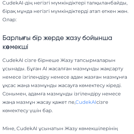
CudekAI-дің негізгі мүмкіндіктері талқыланбайды,
бірақ мұнда негізгі мүмкіндіктерді атап өткен жөн.
Олар:
Барлығы бір жерде жазу бойынша
көмекші
CudekAI сізге бірнеше Жазу тапсырмаларын
ұсынады. Бұған AI жасалған мазмұнды жақсарту
немесе ізгілендіру немесе адам жазған мазмұнға
ұқсас жаңа мазмұнды жасауға көмектесу кіреді.
Сонымен, адамға мазмұнды ізгілендіру немесе
жаңа мазмұн жасау қажет пе,
CudekAI
сізге
көмектесу үшін бар.
Міне, CudekAI ұсынатын Жазу көмекшілерінің