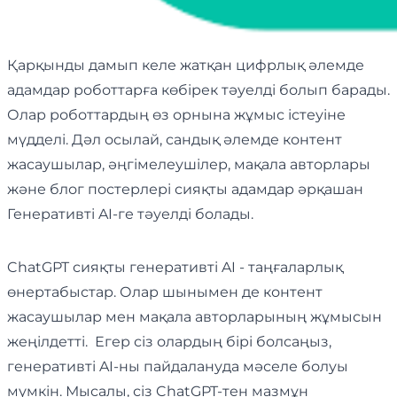
Қарқынды дамып келе жатқан цифрлық әлемде
адамдар роботтарға көбірек тәуелді болып барады.
Олар роботтардың өз орнына жұмыс істеуіне
мүдделі. Дәл осылай, сандық әлемде контент
жасаушылар, әңгімелеушілер, мақала авторлары
және блог постерлері сияқты адамдар әрқашан
Генеративті AI-ге тәуелді болады.
ChatGPT сияқты генеративті AI - таңғаларлық
өнертабыстар. Олар шынымен де контент
жасаушылар мен мақала авторларының жұмысын
жеңілдетті. Егер сіз олардың бірі болсаңыз,
генеративті AI-ны пайдалануда мәселе болуы
мүмкін. Мысалы, сіз ChatGPT-тен мазмұн