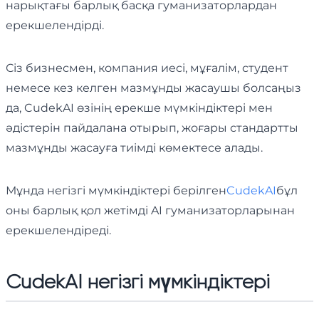
нарықтағы барлық басқа гуманизаторлардан
ерекшелендірді.
Сіз бизнесмен, компания иесі, мұғалім, студент
немесе кез келген мазмұнды жасаушы болсаңыз
да, CudekAI өзінің ерекше мүмкіндіктері мен
әдістерін пайдалана отырып, жоғары стандартты
мазмұнды жасауға тиімді көмектесе алады.
Мұнда негізгі мүмкіндіктері берілген
CudekAI
бұл
оны барлық қол жетімді AI гуманизаторларынан
ерекшелендіреді.
CudekAI негізгі мүмкіндіктері