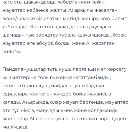
қатысты шағымдарды жібергеннен кейін,
жауаптар көбінесе жалпы, AI арқылы жасалған
және/немесе сіз алатын мәтінді көшіру-қою болып
табылады. Көптеген адамдар оның нұсқасын
шамадан тыс зарядтау туралы шағымданды, бірақ
жауаптар өте абсурд болды және AI жасалған
сияқты.
Пайдаланушылар тұтынушыларға қызмет көрсету
қызметтеріне толығымен қанағаттанбайды,
өйткені біріншіден, пайдаланушылардың
сұраулары көптеген күндер бойы жауапсыз
қалады. Ақырында, олар жауап бергенде, жауаптар
өте түсініксіз, маңызды емес және қолдамайды
және олар AI-генерацияланған болып көрінді деп
мәлімдеді.