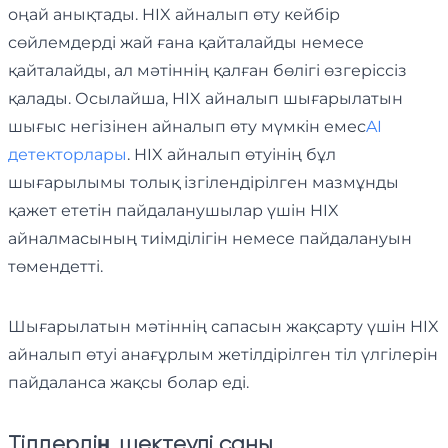
оңай анықтады. HIX айналып өту кейбір
сөйлемдерді жай ғана қайталайды немесе
қайталайды, ал мәтіннің қалған бөлігі өзгеріссіз
қалады. Осылайша, HIX айналып шығарылатын
шығыс негізінен айналып өту мүмкін емес
AI
детекторлары
. HIX айналып өтуінің бұл
шығарылымы толық ізгілендірілген мазмұнды
қажет ететін пайдаланушылар үшін HIX
айналмасының тиімділігін немесе пайдалануын
төмендетті.
Шығарылатын мәтіннің сапасын жақсарту үшін HIX
айналып өтуі анағұрлым жетілдірілген тіл үлгілерін
пайдаланса жақсы болар еді.
Тілдердің шектеулі саны