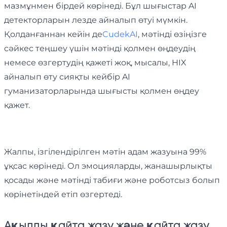
мазмұнмен бірдей көрінеді. Бұл шығыстар AI
детекторларын лезде айналып өтуі мүмкін.
Қолданғаннан кейін де
CudekAI
, мәтінді өзіңізге
сәйкес теңшеу үшін мәтінді қолмен өңдеудің
немесе өзгертудің қажеті жоқ, мысалы, HIX
айналып өту сияқты кейбір AI
гуманизаторларында шығысты қолмен өңдеу
қажет.
Жалпы, ізгілендірілген мәтін адам жазуына 99%
ұқсас көрінеді. Ол эмоцияларды, жанашырлықты
қосады және мәтінді табиғи және роботсыз болып
көрінетіндей етіп өзгертеді.
Ақылды қайта жазу және қайта жазу