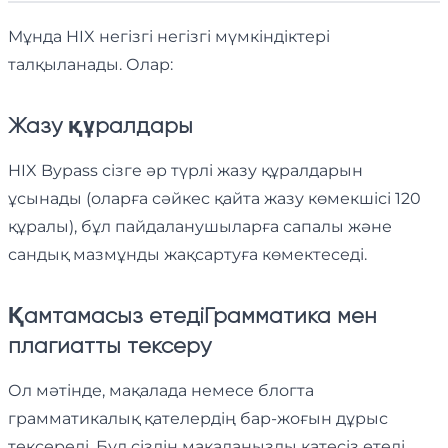
Мұнда HIX негізгі негізгі мүмкіндіктері
талқыланады. Олар:
Жазу құралдары
HIX Bypass сізге әр түрлі жазу құралдарын
ұсынады (оларға сәйкес қайта жазу көмекшісі 120
құралы), бұл пайдаланушыларға сапалы және
сандық мазмұнды жақсартуға көмектеседі.
Қамтамасыз етеді
Грамматика мен
плагиатты тексеру
Ол мәтінде, мақалада немесе блогта
грамматикалық қателердің бар-жоғын дұрыс
тексереді. Бұл сіздің мақалаңызды қатесіз етеді