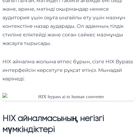
бағытталған, мәтіндегі табиғи ағымды енгізеді
және, әрине, мәтінді оқырмандар немесе
аудитория үшін оқуға ыңғайлы ету үшін мазмұн
контекстіне назар аударады. Ол адамның тілдік
стиліне еліктейді және соған сәйкес мазмұнды
жасауға тырысады.
HIX айналма жолына өтпес бұрын, сізге HIX Bypass
интерфейсін көрсетуге рұқсат етіңіз. Мынадай
көрінеді:
HIX айналмасының негізгі
мүмкіндіктері