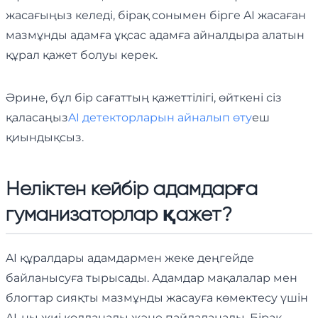
жасағыңыз келеді, бірақ сонымен бірге AI жасаған
мазмұнды адамға ұқсас адамға айналдыра алатын
құрал қажет болуы керек.
Әрине, бұл бір сағаттың қажеттілігі, өйткені сіз
қаласаңыз
AI детекторларын айналып өту
еш
қиындықсыз.
Неліктен кейбір адамдарға
гуманизаторлар қажет?
AI құралдары адамдармен жеке деңгейде
байланысуға тырысады. Адамдар мақалалар мен
блогтар сияқты мазмұнды жасауға көмектесу үшін
AI-ны жиі қолданады және пайдаланады. Бірақ