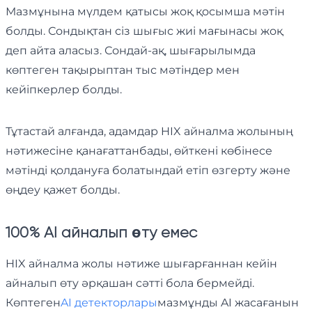
Мазмұнына мүлдем қатысы жоқ қосымша мәтін
болды. Сондықтан сіз шығыс жиі мағынасы жоқ
деп айта аласыз. Сондай-ақ, шығарылымда
көптеген тақырыптан тыс мәтіндер мен
кейіпкерлер болды.
Тұтастай алғанда, адамдар HIX айналма жолының
нәтижесіне қанағаттанбады, өйткені көбінесе
мәтінді қолдануға болатындай етіп өзгерту және
өңдеу қажет болды.
100% AI айналып өту емес
HIX айналма жолы нәтиже шығарғаннан кейін
айналып өту әрқашан сәтті бола бермейді.
Көптеген
AI детекторлары
мазмұнды AI жасағанын