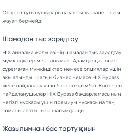
Олар өз тұтынушыларына уақтылы және нақты
жауап бермейді
Шамадан тыс зарядтау
HIX айналма жолы өзінің шамадан тыс зарядтау
мүмкіндіктерімен танымал. Адамдардан олар
сұрамаған мүмкіндіктер немесе опциялар үшін
ақы алынды. Шағын бизнес немесе HIX Bypass
жеке пайдалану үшін баға өте қымбат. Көптеген
пайдаланушылар HIX Bypass бағдарламасының
негізгі нұсқасы үшін премиум нұсқасына тең
соманы алатынына шағымданды.
Жазылымнан бас тарту қиын