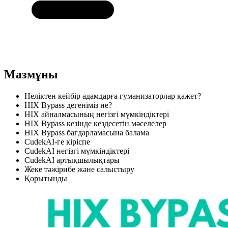
Мазмұны
Неліктен кейбір адамдарға гуманизаторлар қажет?
HIX Bypass дегеніміз не?
HIX айналмасының негізгі мүмкіндіктері
HIX Bypass кезінде кездесетін мәселелер
HIX Bypass бағдарламасына балама
CudekAI-ге кіріспе
CudekAI негізгі мүмкіндіктері
CudekAI артықшылықтары
Жеке тәжірибе және салыстыру
Қорытынды