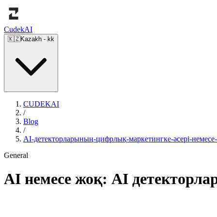
Cudek
AI
🇰🇿
Kazakh
-
kk
CUDEKAI
/
Blog
/
AI-детекторларының-цифрлық-маркетингке-әсері-немес
General
AI немесе жоқ: AI детекторл