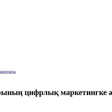
е-жоқтығы
арының цифрлық маркетингке ә