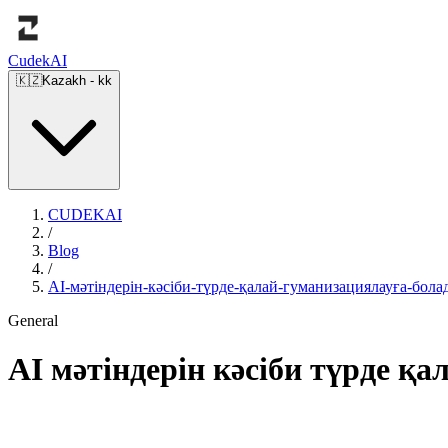
Cudek
AI
🇰🇿
Kazakh
-
kk
CUDEKAI
/
Blog
/
AI-мәтіндерін-кәсіби-түрде-қалай-гуманизациялауға-бо
General
AI мәтіндерін кәсіби түрде 