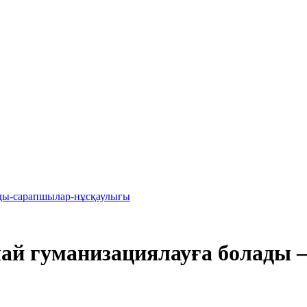
лады-сарапшылар-нұсқаулығы
қалай гуманизациялауға болад