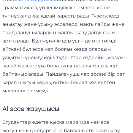
грамматикаға, үйлесімділікке, емлеге және
түпнұсқалыққа қарай қарастырады. Түзетулерді
анықтау және ұсыну эсселерді нақтылайды және
пайдаланушылардың жалпы жазу дағдыларын
арттырады. Бұл мұғалімдер үшін де өте тиімді,
өйткені бұл эссе көп болған кезде олардың
уақытын үнемдейді. Студенттер өздерінің жазуын
қалай жақсартуға болатыны туралы толық кері
байланыс алады. Пайдаланушылар эссені бір рет
қарап шығуы керек, өйткені құрал кез келген
мәселені елемейді.
AI эссе жазушысы
Студенттер әдетте қысқа мерзімде немесе
жазушының кедергісіне байланысты эссе жазу