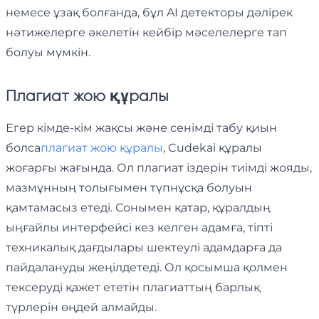
немесе ұзақ болғанда, бұл AI детекторы дәлірек
нәтижелерге әкелетін кейбір мәселелерге тап
болуы мүмкін.
Плагиат жою құралы
Егер кімде-кім жақсы және сенімді табу қиын
болса
плагиат жою құралы
, Cudekai құралы
жоғарғы жағында. Ол плагиат іздерін тиімді жояды,
мазмұнның толығымен түпнұсқа болуын
қамтамасыз етеді. Сонымен қатар, құралдың
ыңғайлы интерфейсі кез келген адамға, тіпті
техникалық дағдылары шектеулі адамдарға да
пайдалануды жеңілдетеді. Ол қосымша қолмен
тексеруді қажет ететін плагиаттың барлық
түрлерін өңдей алмайды.