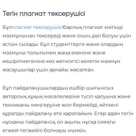
Тегін плагиат тексерушісі
Бұл
плагиат тексерушісі
барлық плагиат мәтінді
мазмұнынан тексереді және оның дәл болуы үшін
астын сызады. Бұл студенттерге және олардың
мазмұны толығымен жаңа екеніне және
көшірілмегеніне көз жеткізгісі келетін мазмұн
жасаушылар үшін арнайы жасалған.
Бұл пайдаланушылардың ешбір шығынсыз
авторлық құқық мәселелеріне түсіп қалуына және
техниканы меңгеруіне жол бермейді, өйткені
құралды пайдалану өте қарапайым. Егер адам тегін
нұсқаны пайдаланса, ол ақылы нұсқа сияқты
егжей-тегжейлі болмауы мүмкін.