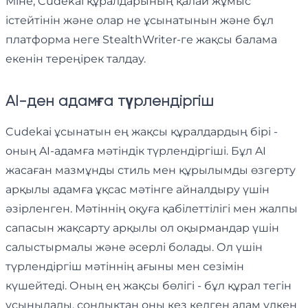
Міне, Cudekai құралдарының қалай жұмыс
істейтінін және олар не ұсынатынын және бұл
платформа неге StealthWriter-ге жақсы балама
екенін тереңірек талдау.
AI-ден адамға түрлендіргіш
Cudekai ұсынатын ең жақсы құралдардың бірі -
оның AI-адамға мәтіндік түрлендіргіші. Бұл AI
жасаған мазмұнды стиль мен құрылымды өзгерту
арқылы адамға ұқсас мәтінге айналдыру үшін
әзірленген. Мәтіннің оқуға қабілеттілігі мен жалпы
сапасын жақсарту арқылы ол оқырмандар үшін
салыстырмалы және әсерлі болады. Ол үшін
түрлендіргіш мәтіннің ағыны мен сезімін
күшейтеді. Оның ең жақсы бөлігі - бұл құрал тегін
ұсынылады, сондықтан оны кез келген адам үлкен