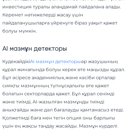
инвестиция туралы алаңдамай пайдалана алады.
Керемет нәтижелерді жасау үшін
пайдаланушыларға үйренуге біраз уақыт қажет
болуы мүмкін.
AI мазмұн детекторы
Кудекайдікі
AI мазмұн детекторы
әр жазушының
құрал жинағында болуы керек өте маңызды құрал.
Бұл әсіресе академиялық және кәсіби орталар
сияқты мазмұнның түпнұсқалығы өте қажет
болатын секторларда қажет. Бұл құрал сенімді
және тиімді, AI-жазылған мазмұнды тиімді
анықтайды және дәл бағалауды қамтамасыз етеді.
Қолжетімді баға мен тегін опция оны барлығы
үшін ең жақсы таңдау жасайды. Мазмұн күрделі