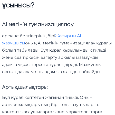
ұсынысы
?
AI мәтінін гуманизациялау
ерекше белгілерінің бірі
Жасырын AI
жазушысы
оның AI мәтінін гуманизациялау құралы
болып табылады. Бұл құрал құрылымды, стильді
және сөз тіркесін өзгерту арқылы мазмұнды
адамға ұқсас нәрсеге түрлендіреді. Мазмұнды
оқығанда адам оны адам жазған деп ойлайды.
Артықшылықтары:
Бұл құрал көптеген жағынан тиімді. Оның
артықшылықтарының бірі - ол жазушыларға,
контент жасаушыларға және маркетологтарға