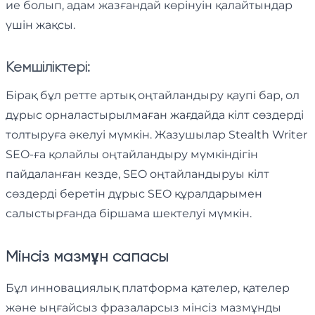
ие болып, адам жазғандай көрінуін қалайтындар
үшін жақсы.
Кемшіліктері:
Бірақ бұл ретте артық оңтайландыру қаупі бар, ол
дұрыс орналастырылмаған жағдайда кілт сөздерді
толтыруға әкелуі мүмкін. Жазушылар Stealth Writer
SEO-ға қолайлы оңтайландыру мүмкіндігін
пайдаланған кезде, SEO оңтайландыруы кілт
сөздерді беретін дұрыс SEO құралдарымен
салыстырғанда біршама шектелуі мүмкін.
Мінсіз мазмұн сапасы
Бұл инновациялық платформа қателер, қателер
және ыңғайсыз фразаларсыз мінсіз мазмұнды