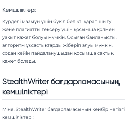
Кемшіліктері:
Күрделі мазмұн үшін бүкіл бөлікті қарап шығу
және плагиатты тексеру үшін қосымша қолмен
уақыт қажет болуы мүмкін. Осыған байланысты,
алгоритм ұқсастықтарды жіберіп алуы мүмкін,
содан кейін пайдаланушыдан қосымша сақтық
қажет болады.
StealthWriter бағдарламасының
кемшіліктері
Міне, StealthWriter бағдарламасының кейбір негізгі
кемшіліктері: