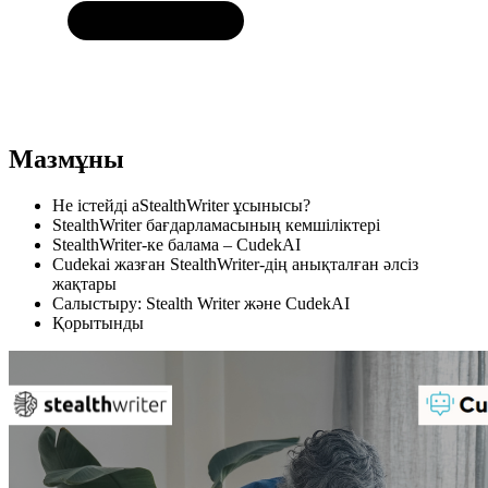
Мазмұны
Не істейді аStealthWriter ұсынысы?
StealthWriter бағдарламасының кемшіліктері
StealthWriter-ке балама – CudekAI
Cudekai жазған StealthWriter-дің анықталған әлсіз
жақтары
Салыстыру: Stealth Writer және CudekAI
Қорытынды