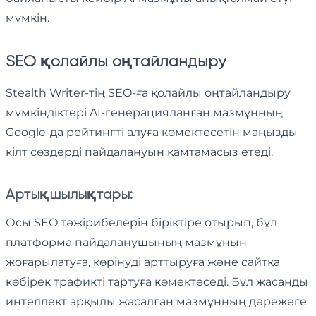
мүмкін.
SEO қолайлы оңтайландыру
Stealth Writer-тің SEO-ға қолайлы оңтайландыру
мүмкіндіктері AI-генерацияланған мазмұнның
Google-да рейтингті алуға көмектесетін маңызды
кілт сөздерді пайдалануын қамтамасыз етеді.
Артықшылықтары:
Осы SEO тәжірибелерін біріктіре отырып, бұл
платформа пайдаланушының мазмұнын
жоғарылатуға, көрінуді арттыруға және сайтқа
көбірек трафикті тартуға көмектеседі. Бұл жасанды
интеллект арқылы жасалған мазмұнның дәрежеге