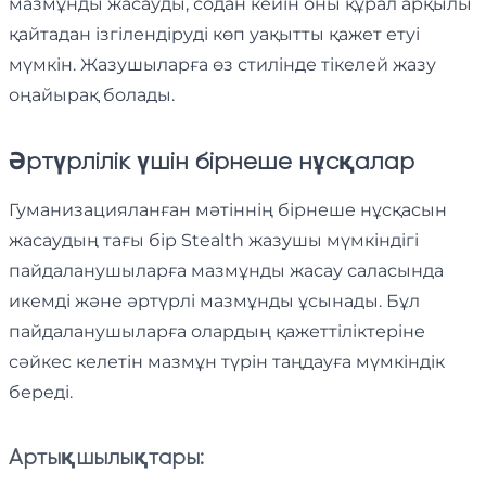
мазмұнды жасауды, содан кейін оны құрал арқылы
қайтадан ізгілендіруді көп уақытты қажет етуі
мүмкін. Жазушыларға өз стилінде тікелей жазу
оңайырақ болады.
Әртүрлілік үшін бірнеше нұсқалар
Гуманизацияланған мәтіннің бірнеше нұсқасын
жасаудың тағы бір Stealth жазушы мүмкіндігі
пайдаланушыларға мазмұнды жасау саласында
икемді және әртүрлі мазмұнды ұсынады. Бұл
пайдаланушыларға олардың қажеттіліктеріне
сәйкес келетін мазмұн түрін таңдауға мүмкіндік
береді.
Артықшылықтары: