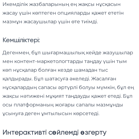
Икемділік жазбаларының ең жақсы нұсқасын
жасау үшін көптеген опцияларды қажет ететін
мазмұн жасаушылар үшін өте тиімді.
Кемшіліктері:
Дегенмен, бұл шығармашылық кейде жазушылар
мен контент-маркетологтарды таңдау үшін тым
көп нұсқалар болған кезде шамадан тыс
қалдырады. Бұл шатасуға әкеледі. Жасалған
нұсқалардың сапасы әртүрлі болуы мүмкін, бұл ең
жақсы нәтижені мұқият таңдауды қажет етеді. Бұл
осы платформаның жоғары сапалы мазмұнды
ұсынуға деген ұмтылысын көрсетеді.
Интерактивті сөйлемді өзгерту