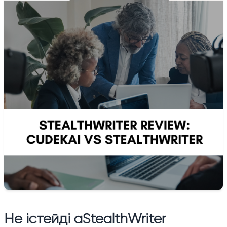
Не істейді а
StealthWriter