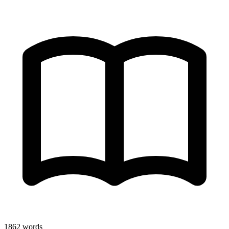
1862
words