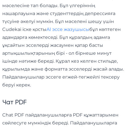
мәселесіне тап болады. Бұл үлгерімнің
нашарлауына және студенттердің депрессияға
түсуіне әкелуі мүмкін. Бұл мәселені шешу үшін
Cudekai іске қосты
AI эссе жазушысы
бұл көптеген
адамдарға көмектеседі. Бұл құралдың адамға
ұқсайтын эсселерді жасаумен қатар басты
артықшылықтарының бірі - ол бірнеше минут
ішінде нәтиже береді. Құрал кез келген стильде,
құрылымда және форматта эсселерді жасай алады.
Пайдаланушылар эссеге егжей-тегжейлі тексеру
беруі керек.
Чат PDF
Chat PDF пайдаланушыларға PDF құжаттарымен
сөйлесуге мүмкіндік береді. Пайдаланушыларға