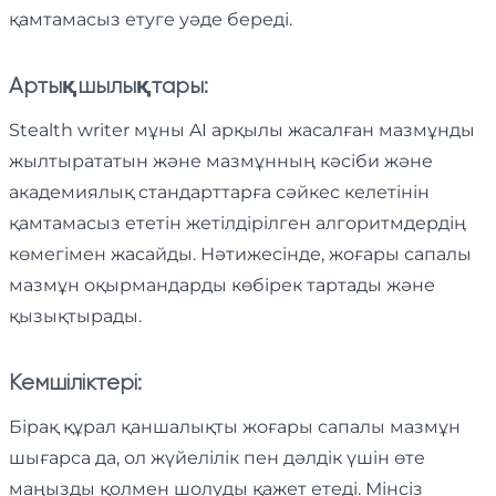
қамтамасыз етуге уәде береді.
Артықшылықтары:
Stealth writer мұны AI арқылы жасалған мазмұнды
жылтырататын және мазмұнның кәсіби және
академиялық стандарттарға сәйкес келетінін
қамтамасыз ететін жетілдірілген алгоритмдердің
көмегімен жасайды. Нәтижесінде, жоғары сапалы
мазмұн оқырмандарды көбірек тартады және
қызықтырады.
Кемшіліктері:
Бірақ құрал қаншалықты жоғары сапалы мазмұн
шығарса да, ол жүйелілік пен дәлдік үшін өте
маңызды қолмен шолуды қажет етеді. Мінсіз