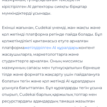
кірістірілген AI детекторы сияқты бірқатар
мүмкіндіктерді ұсынады.
Екінші жағынан, Cudekai үнемді, жан-жақты және
қол жетімді платформа ретінде пайда болады. Бұл
қолжетімділікті қамтамасыз етуге арналған
платформа
жетілдірілген AI құралдары
контент
жасаушыларға, маркетологтарға және
студенттерге арналған. Оның миссиясы
мазмұнның сапасы мен түпнұсқалығын бірнеше
тілде және форматта жақсарту үшін пайдалануға
болатын тегін және қол жетімді AI құралдарын
ұсынуға бағытталған. Бұл құралдарды тегін ұсына
отырып, Cudekai барлық қаржылық топтар мен
ресурстардағы адамдардың тамаша жазылған