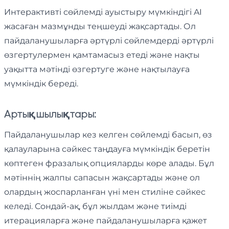
Интерактивті сөйлемді ауыстыру мүмкіндігі AI
жасаған мазмұнды теңшеуді жақсартады. Ол
пайдаланушыларға әртүрлі сөйлемдерді әртүрлі
өзгертулермен қамтамасыз етеді және нақты
уақытта мәтінді өзгертуге және нақтылауға
мүмкіндік береді.
Артықшылықтары:
Пайдаланушылар кез келген сөйлемді басып, өз
қалауларына сәйкес таңдауға мүмкіндік беретін
көптеген фразалық опцияларды көре алады. Бұл
мәтіннің жалпы сапасын жақсартады және ол
олардың жоспарланған үні мен стиліне сәйкес
келеді. Сондай-ақ, бұл жылдам және тиімді
итерацияларға және пайдаланушыларға қажет