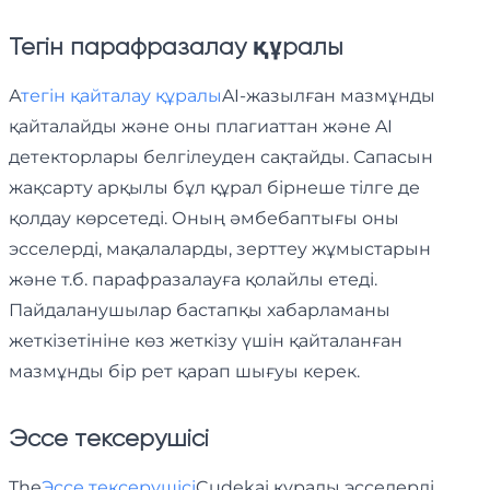
Тегін парафразалау құралы
А
тегін қайталау құралы
AI-жазылған мазмұнды
қайталайды және оны плагиаттан және AI
детекторлары белгілеуден сақтайды. Сапасын
жақсарту арқылы бұл құрал бірнеше тілге де
қолдау көрсетеді. Оның әмбебаптығы оны
эсселерді, мақалаларды, зерттеу жұмыстарын
және т.б. парафразалауға қолайлы етеді.
Пайдаланушылар бастапқы хабарламаны
жеткізетініне көз жеткізу үшін қайталанған
мазмұнды бір рет қарап шығуы керек.
Эссе тексерушісі
The
Эссе тексерушісі
Cudekai құралы эсселерді