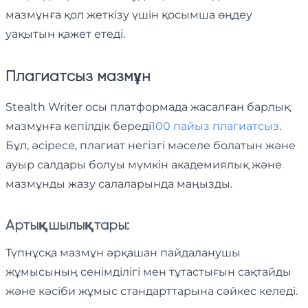
мазмұнға қол жеткізу үшін қосымша өңдеу
уақытын қажет етеді.
Плагиатсыз мазмұн
Stealth Writer осы платформада жасалған барлық
мазмұнға кепілдік береді
100 пайыз плагиатсыз
.
Бұл, әсіресе, плагиат негізгі мәселе болатын және
ауыр салдары болуы мүмкін академиялық және
мазмұнды жазу салаларында маңызды.
Артықшылықтары:
Түпнұсқа мазмұн әрқашан пайдаланушы
жұмысының сенімділігі мен тұтастығын сақтайды
және кәсіби жұмыс стандарттарына сәйкес келеді.