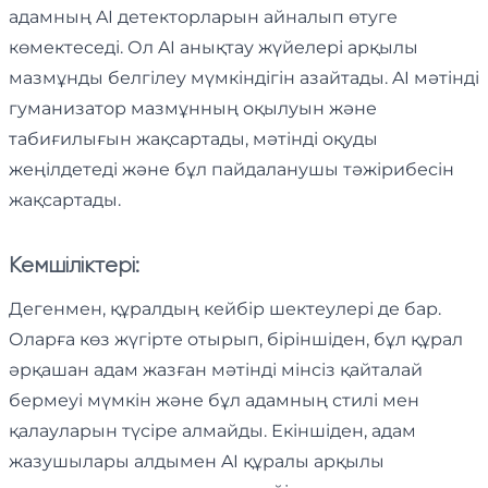
адамның AI детекторларын айналып өтуге
көмектеседі. Ол AI анықтау жүйелері арқылы
мазмұнды белгілеу мүмкіндігін азайтады. AI мәтінді
гуманизатор мазмұнның оқылуын және
табиғилығын жақсартады, мәтінді оқуды
жеңілдетеді және бұл пайдаланушы тәжірибесін
жақсартады.
Кемшіліктері:
Дегенмен, құралдың кейбір шектеулері де бар.
Оларға көз жүгірте отырып, біріншіден, бұл құрал
әрқашан адам жазған мәтінді мінсіз қайталай
бермеуі мүмкін және бұл адамның стилі мен
қалауларын түсіре алмайды. Екіншіден, адам
жазушылары алдымен AI құралы арқылы