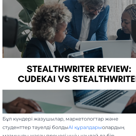
Бұл күндері жазушылар, маркетологтар және
студенттер тәуелді болды
AI құралдары
олардың
мазмұнды жасау процесі үшін қандай да бір