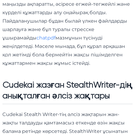
маңызды ақпаратты, әсіресе егжей-тегжейлі және
күрделі құжаттарды алу оңайырақ болды.
Пайдаланушылар бұдан былай үлкен файлдарды
шарлауға және бұл туралы стресске
ұшырамайды
chatpdf
мазмұнын түсінуді
жеңілдетеді. Мәселе мынада, бұл құрал әрқашан
қол жетімді бола бермейтін жақсы пішімделген
құжаттармен жақсы жұмыс істейді.
Cudekai жазған StealthWriter-дің
анықталған әлсіз жақтары
Cudekai Stealth Writer-тің әлсіз жақтарын жан-
жақты талдауды қамтамасыз еткенде өзін жақсы
балама ретінде көрсетеді. StealthWriter ұсынатын