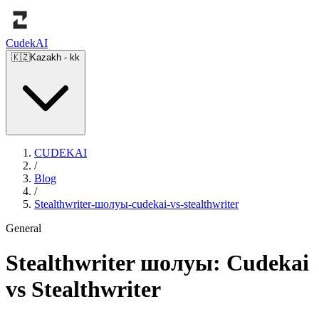
Cudek
AI
🇰🇿
Kazakh
-
kk
CUDEKAI
/
Blog
/
Stealthwriter-шолуы-cudekai-vs-stealthwriter
General
Stealthwriter шолуы: Cudekai
vs Stealthwriter