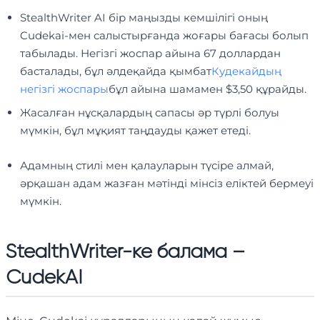
StealthWriter AI бір маңызды кемшілігі оның
Cudekai-мен салыстырғанда жоғары бағасы болып
табылады. Негізгі жоспар айына 67 доллардан
басталады, бұл әлдеқайда қымбат
Кудекайдың
негізгі жоспары
бұл айына шамамен $3,50 құрайды.
Жасалған нұсқалардың сапасы әр түрлі болуы
мүмкін, бұл мұқият таңдауды қажет етеді.
Адамның стилі мен қалауларын түсіре алмай,
әрқашан адам жазған мәтінді мінсіз еліктей бермеуі
мүмкін.
StealthWriter-ке балама –
CudekAI