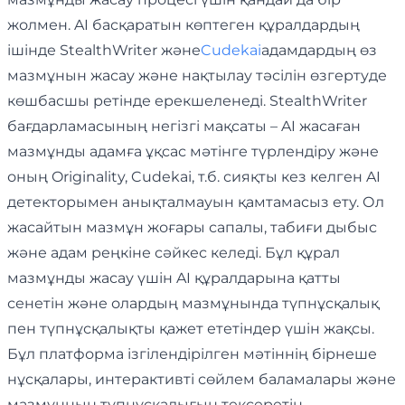
жолмен. AI басқаратын көптеген құралдардың
ішінде StealthWriter және
Cudekai
адамдардың өз
мазмұнын жасау және нақтылау тәсілін өзгертуде
көшбасшы ретінде ерекшеленеді. StealthWriter
бағдарламасының негізгі мақсаты – AI жасаған
мазмұнды адамға ұқсас мәтінге түрлендіру және
оның Originality, Cudekai, т.б. сияқты кез келген AI
детекторымен анықталмауын қамтамасыз ету. Ол
жасайтын мазмұн жоғары сапалы, табиғи дыбыс
және адам реңкіне сәйкес келеді. Бұл құрал
мазмұнды жасау үшін AI құралдарына қатты
сенетін және олардың мазмұнында түпнұсқалық
пен түпнұсқалықты қажет ететіндер үшін жақсы.
Бұл платформа ізгілендірілген мәтіннің бірнеше
нұсқалары, интерактивті сөйлем баламалары және
мазмұнның түпнұсқалығын тексеретін