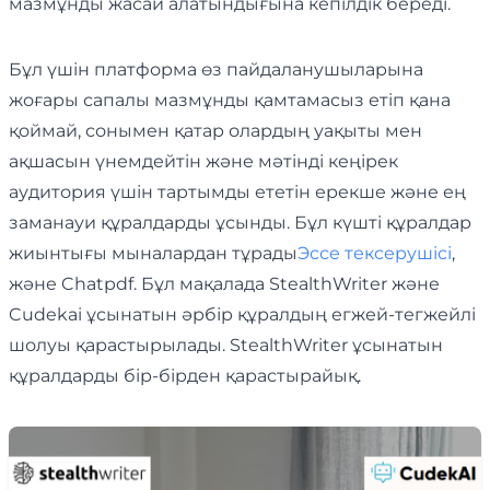
мазмұнды жасай алатындығына кепілдік береді.
Бұл үшін платформа өз пайдаланушыларына
жоғары сапалы мазмұнды қамтамасыз етіп қана
қоймай, сонымен қатар олардың уақыты мен
ақшасын үнемдейтін және мәтінді кеңірек
аудитория үшін тартымды ететін ерекше және ең
заманауи құралдарды ұсынды. Бұл күшті құралдар
жиынтығы мыналардан тұрады
Эссе тексерушісі
,
және Chatpdf. Бұл мақалада StealthWriter және
Cudekai ұсынатын әрбір құралдың егжей-тегжейлі
шолуы қарастырылады. StealthWriter ұсынатын
құралдарды бір-бірден қарастырайық.