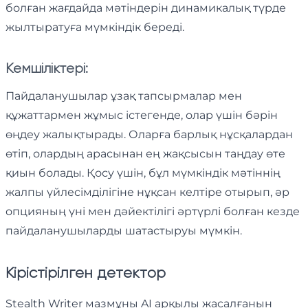
болған жағдайда мәтіндерін динамикалық түрде
жылтыратуға мүмкіндік береді.
Кемшіліктері:
Пайдаланушылар ұзақ тапсырмалар мен
құжаттармен жұмыс істегенде, олар үшін бәрін
өңдеу жалықтырады. Оларға барлық нұсқалардан
өтіп, олардың арасынан ең жақсысын таңдау өте
қиын болады. Қосу үшін, бұл мүмкіндік мәтіннің
жалпы үйлесімділігіне нұқсан келтіре отырып, әр
опцияның үні мен дәйектілігі әртүрлі болған кезде
пайдаланушыларды шатастыруы мүмкін.
Кірістірілген детектор
Stealth Writer мазмұны AI арқылы жасалғанын