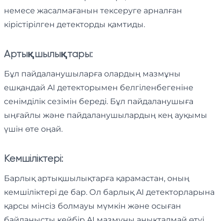
немесе жасалмағанын тексеруге арналған
кірістірілген детекторды қамтиды.
Артықшылықтары:
Бұл пайдаланушыларға олардың мазмұны
ешқандай AI детекторымен белгіленбегеніне
сенімділік сезімін береді. Бұл пайдаланушыға
ыңғайлы және пайдаланушылардың кең ауқымы
үшін өте оңай.
Кемшіліктері:
Барлық артықшылықтарға қарамастан, оның
кемшіліктері де бар. Ол барлық AI детекторларына
қарсы мінсіз болмауы мүмкін және осыған
байланысты кейбір AI мазмұны анықталмай өтуі