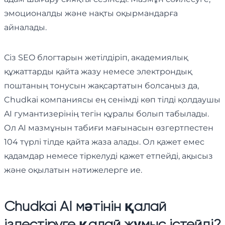
эмоционалды және нақты оқырмандарға
айналады.
Сіз SEO блогтарын жетілдіріп, академиялық
құжаттарды қайта жазу немесе электрондық
поштаның тонусын жақсартатын болсаңыз да,
Chudkai компаниясы ең сенімді көп тілді қолдаушы
AI гумантизерінің тегін құралы болып табылады.
Ол AI мазмұнын табиғи мағынасын өзгертпестен
104 түрлі тілде қайта жаза алады. Ол қажет емес
қадамдар немесе тіркелуді қажет етпейді, ақысыз
және оқылатын нәтижелерге ие.
Chudkai AI мәтінін қалай
іздестіруге қалай жұмыс істейді?