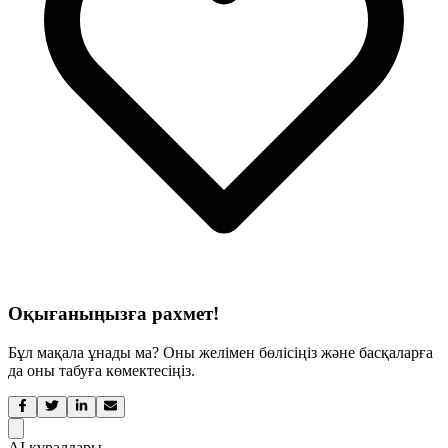
Оқығаныңызға рахмет!
Бұл мақала ұнады ма? Оны желімен бөлісіңіз және басқаларға
да оны табуға көмектесіңіз.
AI құралдары