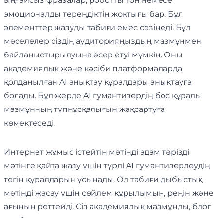
ыңғайсыз фразалар, роботты тон немесе
эмоционалды тереңдіктің жоқтығы бар. Бұл
элементтер жазуды табиғи емес сезінеді. Бұл
мәселелер сіздің аудиторияңыздың мазмұнмен
байланыстырылуына әсер етуі мүмкін. Оны
академиялық және кәсіби платформаларда
қолданылған AI анықтау құралдары анықтауға
болады. Бұл жерде AI гумантизердің бос құралы
мазмұнның түпнұсқалығын жақсартуға
көмектеседі.
Интернет жұмыс істейтін мәтінді адам тәрізді
мәтінге қайта жазу үшін түрлі AI гумантизерлеудің
тегін құралдарын ұсынады. Ол табиғи дыбыстық
мәтінді жасау үшін сөйлем құрылымын, реңін және
ағынын реттейді. Сіз академиялық мазмұнды, блог