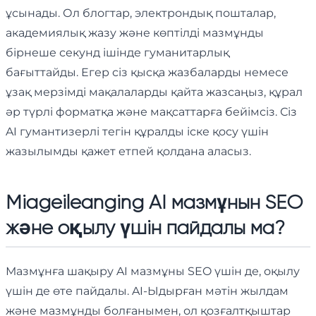
ұсынады. Ол блогтар, электрондық пошталар,
академиялық жазу және көптілді мазмұнды
бірнеше секунд ішінде гуманитарлық
бағыттайды. Егер сіз қысқа жазбаларды немесе
ұзақ мерзімді мақалаларды қайта жазсаңыз, құрал
әр түрлі форматқа және мақсаттарға бейімсіз. Сіз
AI гумантизерлі тегін құралды іске қосу үшін
жазылымды қажет етпей қолдана аласыз.
Miageileanging AI мазмұнын SEO
және оқылу үшін пайдалы ма?
Мазмұнға шақыру AI мазмұны SEO үшін де, оқылу
үшін де өте пайдалы. AI-Ыдырған мәтін жылдам
және мазмұнды болғанымен, ол қозғалтқыштар