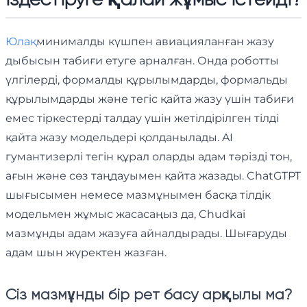
Юлақ
минималды күшпен авиацияланған жазу
дыбысын табиғи етуге арналған. Онда роботты
үлгілерді, формалды құрылымдарды, формальды
құрылымдарды және тегіс қайта жазу үшін табиғи
емес тіркестерді талдау үшін жетілдірілген тілді
қайта жазу модельдері қолданылады. AI
гумантизерлі тегін құрал оларды адам тәрізді тон,
ағын және сөз таңдауымен қайта жазады. ChatGTPT
шығысымен немесе мазмұнымен басқа тілдік
модельмен жұмыс жасасаңыз да, Chudkai
мазмұнды адам жазуға айналдырады. Шығаруды
адам шын жүректен жазған.
Сіз мазмұнды бір рет басу арқылы ма?