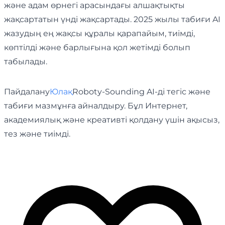
және адам өрнегі арасындағы алшақтықты
жақсартатын үнді жақсартады. 2025 жылы табиғи AI
жазудың ең жақсы құралы қарапайым, тиімді,
көптілді және барлығына қол жетімді болып
табылады.
Пайдалану
Юлақ
Roboty-Sounding AI-ді тегіс және
табиғи мазмұнға айналдыру. Бұл Интернет,
академиялық және креативті қолдану үшін ақысыз,
тез және тиімді.