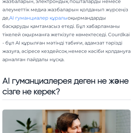
жазбаларын, электрондық пошталарды немесе
әлеуметтік медиа жазбаларын қолданып жүрсеңіз
де,
AI гуманциалер құралы
оқырмандарды
басқаруды қамтамасыз етеді. Бұл хабарламаны
тікелей оқырманға жеткізуге көмектеседі. Courdkai
- бұл AI құрылған мәтінді табиғи, адамзат тәрізді
жазуға, әсіресе кездейсоқ немесе кәсіби қолдануға
арналған пайдалы нұсқа.
AI гуманциалерея деген не және
сізге не керек?