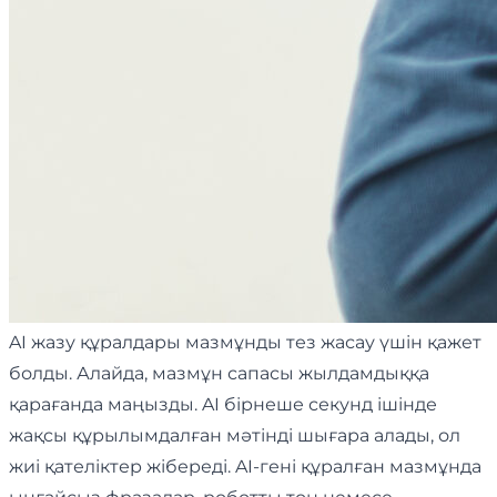
AI жазу құралдары мазмұнды тез жасау үшін қажет
болды. Алайда, мазмұн сапасы жылдамдыққа
қарағанда маңызды. AI бірнеше секунд ішінде
жақсы құрылымдалған мәтінді шығара алады, ол
жиі қателіктер жібереді. AI-гені құралған мазмұнда