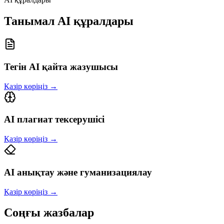
Танымал AI құралдары
Тегін AI қайта жазушысы
Қазір көріңіз
→
AI плагиат тексерушісі
Қазір көріңіз
→
AI анықтау және гуманизациялау
Қазір көріңіз
→
Соңғы жазбалар