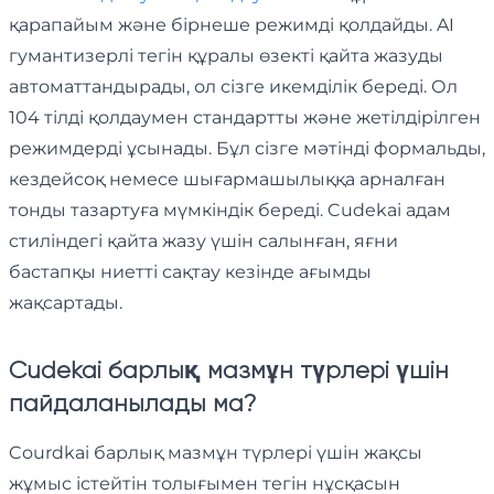
қарапайым және бірнеше режимді қолдайды. AI
гумантизерлі тегін құралы өзекті қайта жазуды
автоматтандырады, ол сізге икемділік береді. Ол
104 тілді қолдаумен стандартты және жетілдірілген
режимдерді ұсынады. Бұл сізге мәтінді формальды,
кездейсоқ немесе шығармашылыққа арналған
тонды тазартуға мүмкіндік береді. Cudekai адам
стиліндегі қайта жазу үшін салынған, яғни
бастапқы ниетті сақтау кезінде ағымды
жақсартады.
Cudekai барлық мазмұн түрлері үшін
пайдаланылады ма?
Courdkai барлық мазмұн түрлері үшін жақсы
жұмыс істейтін толығымен тегін нұсқасын