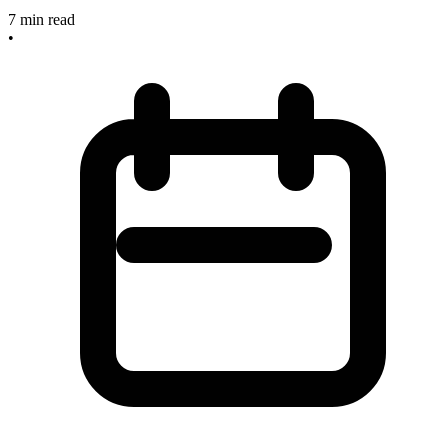
7
min read
•