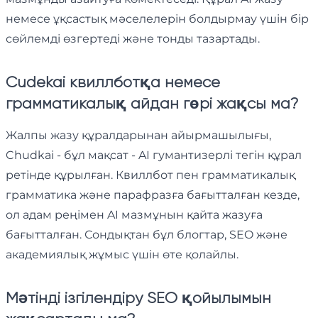
немесе ұқсастық мәселелерін болдырмау үшін бір
сөйлемді өзгертеді және тонды тазартады.
Cudekai квиллботқа немесе
грамматикалық айдан гөрі жақсы ма?
Жалпы жазу құралдарынан айырмашылығы,
Chudkai - бұл мақсат - AI гумантизерлі тегін құрал
ретінде құрылған. Квиллбот пен грамматикалық
грамматика және парафразға бағытталған кезде,
ол адам реңімен AI мазмұнын қайта жазуға
бағытталған. Сондықтан бұл блогтар, SEO және
академиялық жұмыс үшін өте қолайлы.
Мәтінді ізгілендіру SEO қойылымын