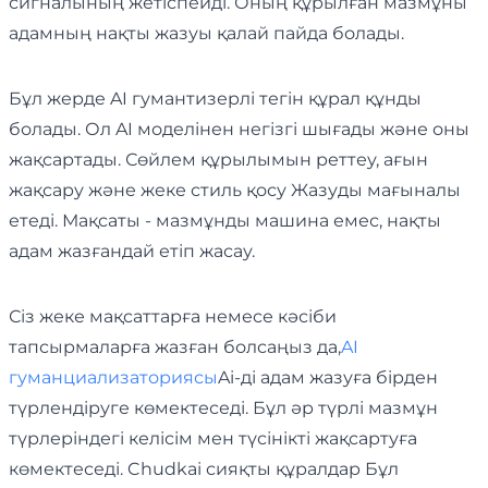
сигналының жетіспейді. Оның құрылған мазмұны
адамның нақты жазуы қалай пайда болады.
Бұл жерде AI гумантизерлі тегін құрал құнды
болады. Ол AI моделінен негізгі шығады және оны
жақсартады. Сөйлем құрылымын реттеу, ағын
жақсару және жеке стиль қосу Жазуды мағыналы
етеді. Мақсаты - мазмұнды машина емес, нақты
адам жазғандай етіп жасау.
Сіз жеке мақсаттарға немесе кәсіби
тапсырмаларға жазған болсаңыз да,
AI
гуманциализаториясы
Ai-ді адам жазуға бірден
түрлендіруге көмектеседі. Бұл әр түрлі мазмұн
түрлеріндегі келісім мен түсінікті жақсартуға
көмектеседі. Chudkai сияқты құралдар Бұл