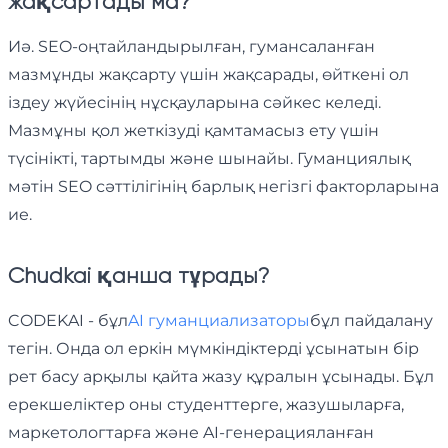
жақсартады ма?
Иә. SEO-оңтайландырылған, гумансаланған
мазмұнды жақсарту үшін жақсарады, өйткені ол
іздеу жүйесінің нұсқауларына сәйкес келеді.
Мазмұны қол жеткізуді қамтамасыз ету үшін
түсінікті, тартымды және шынайы. Гуманциялық
мәтін SEO сәттілігінің барлық негізгі факторларына
ие.
Chudkai қанша тұрады?
CODEKAI - бұл
AI гуманциализаторы
бұл пайдалану
тегін. Онда ол еркін мүмкіндіктерді ұсынатын бір
рет басу арқылы қайта жазу құралын ұсынады. Бұл
ерекшеліктер оны студенттерге, жазушыларға,
маркетологтарға және AI-генерацияланған