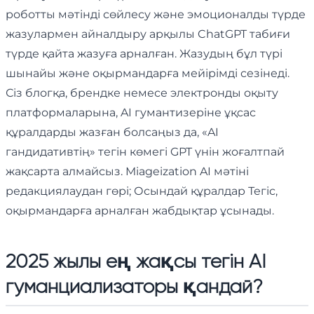
роботты мәтінді сөйлесу және эмоционалды түрде
жазулармен айналдыру арқылы ChatGPT табиғи
түрде қайта жазуға арналған. Жазудың бұл түрі
шынайы және оқырмандарға мейірімді сезінеді.
Сіз блогқа, брендке немесе электронды оқыту
платформаларына, AI гумантизеріне ұқсас
құралдарды жазған болсаңыз да, «AI
гандидативтің» тегін көмегі GPT үнін жоғалтпай
жақсарта алмайсыз. Miageization AI мәтіні
редакциялаудан гөрі; Осындай құралдар Тегіс,
оқырмандарға арналған жабдықтар ұсынады.
2025 жылы ең жақсы тегін AI
гуманциализаторы қандай?