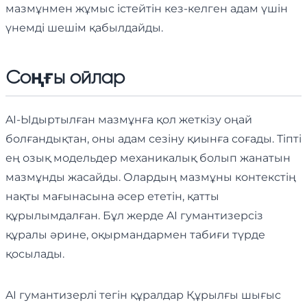
мазмұнмен жұмыс істейтін кез-келген адам үшін
үнемді шешім қабылдайды.
Соңғы ойлар
AI-Ыдыртылған мазмұнға қол жеткізу оңай
болғандықтан, оны адам сезіну қиынға соғады. Тіпті
ең озық модельдер механикалық болып жанатын
мазмұнды жасайды. Олардың мазмұны контекстің
нақты мағынасына әсер ететін, қатты
құрылымдалған. Бұл жерде AI гумантизерсіз
құралы әрине, оқырмандармен табиғи түрде
қосылады.
AI гумантизерлі тегін құралдар Құрылғы шығыс