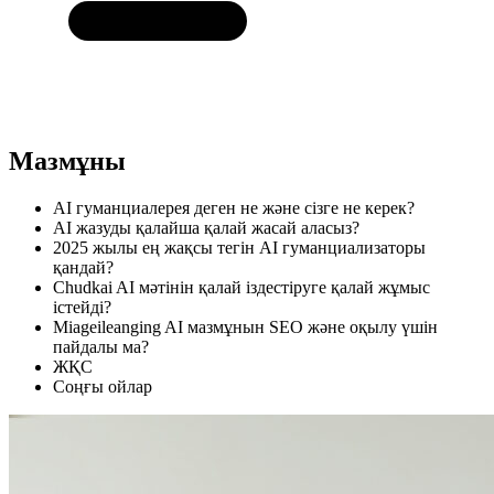
Мазмұны
AI гуманциалерея деген не және сізге не керек?
AI жазуды қалайша қалай жасай аласыз?
2025 жылы ең жақсы тегін AI гуманциализаторы
қандай?
Chudkai AI мәтінін қалай іздестіруге қалай жұмыс
істейді?
Miageileanging AI мазмұнын SEO және оқылу үшін
пайдалы ма?
ЖҚС
Соңғы ойлар