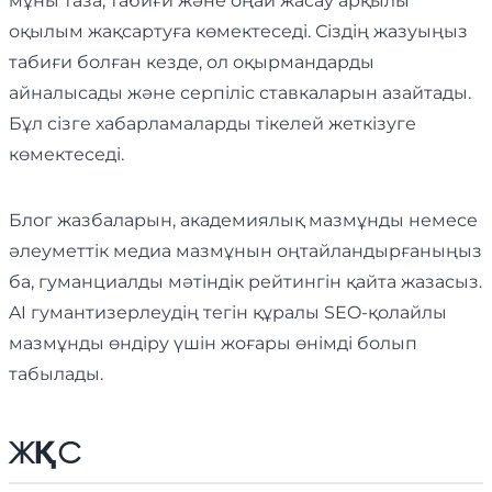
мұны таза, табиғи және оңай жасау арқылы
оқылым жақсартуға көмектеседі. Сіздің жазуыңыз
табиғи болған кезде, ол оқырмандарды
айналысады және серпіліс ставкаларын азайтады.
Бұл сізге хабарламаларды тікелей жеткізуге
көмектеседі.
Блог жазбаларын, академиялық мазмұнды немесе
әлеуметтік медиа мазмұнын оңтайландырғаныңыз
ба, гуманциалды мәтіндік рейтингін қайта жазасыз.
AI гумантизерлеудің тегін құралы SEO-қолайлы
мазмұнды өндіру үшін жоғары өнімді болып
табылады.
ЖҚС