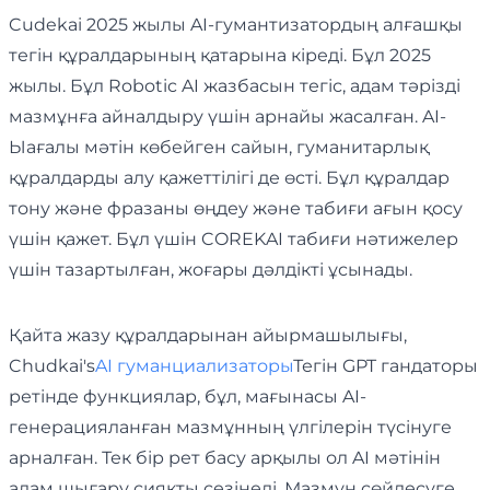
Cudekai 2025 жылы AI-гумантизатордың алғашқы
тегін құралдарының қатарына кіреді. Бұл 2025
жылы. Бұл Robotic AI жазбасын тегіс, адам тәрізді
мазмұнға айналдыру үшін арнайы жасалған. AI-
Ыағалы мәтін көбейген сайын, гуманитарлық
құралдарды алу қажеттілігі де өсті. Бұл құралдар
тону және фразаны өңдеу және табиғи ағын қосу
үшін қажет. Бұл үшін COREKAI табиғи нәтижелер
үшін тазартылған, жоғары дәлдікті ұсынады.
Қайта жазу құралдарынан айырмашылығы,
Chudkai's
AI гуманциализаторы
Тегін GPT гандаторы
ретінде функциялар, бұл, мағынасы AI-
генерацияланған мазмұнның үлгілерін түсінуге
арналған. Тек бір рет басу арқылы ол AI мәтінін
адам шығару сияқты сезінеді. Мазмұн сөйлесуге,