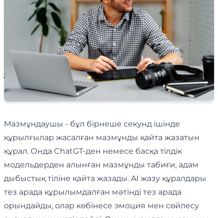
Мазмұндаушы - бұл бірнеше секунд ішінде
құрылғылар жасалған мазмұнды қайта жазатын
құрал. Онда ChatGT-ден немесе басқа тілдік
модельдерден алынған мазмұнды табиғи, адам
дыбыстық тіліне қайта жазады. AI жазу құралдары
тез арада құрылымдалған мәтінді тез арада
орындайды, олар көбінесе эмоция мен сөйлесу