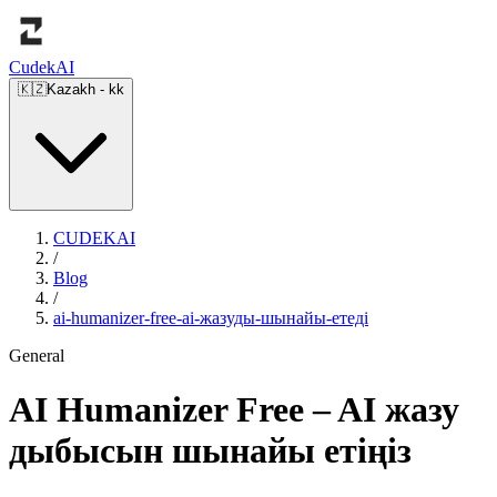
Cudek
AI
🇰🇿
Kazakh
-
kk
CUDEKAI
/
Blog
/
ai-humanizer-free-ai-жазуды-шынайы-етеді
General
AI Humanizer Free – AI жазу
дыбысын шынайы етіңіз