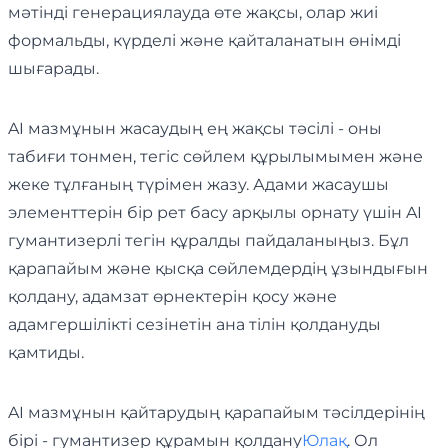
мәтінді генерациялауда өте жақсы, олар жиі
формальды, күрделі және қайталанатын өнімді
шығарады.
AI мазмұнын жасаудың ең жақсы тәсілі - оны
табиғи тонмен, тегіс сөйлем құрылымымен және
жеке тұлғаның түрімен жазу. Адами жасаушы
элементтерін бір рет басу арқылы орнату үшін AI
гумантизерлі тегін құралды пайдаланыңыз. Бұл
қарапайым және қысқа сөйлемдердің ұзындығын
қолдану, адамзат өрнектерін қосу және
адамгершілікті сезінетін ана тілін қолдануды
қамтиды.
AI мазмұнын қайтарудың қарапайым тәсілдерінің
бірі - гумантизер құрамын қолдану
Юлақ
. Ол