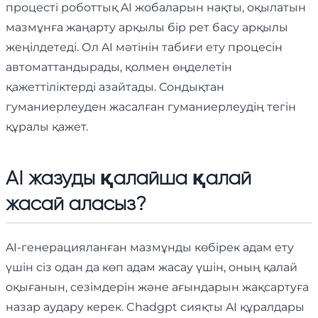
процесті роботтық AI жобаларын нақты, оқылатын
мазмұнға жаңарту арқылы бір рет басу арқылы
жеңілдетеді. Ол AI мәтінін табиғи ету процесін
автоматтандырады, қолмен өңделетін
қажеттіліктерді азайтады. Сондықтан
гуманиерлеуден жасалған гуманиерлеудің тегін
құралы қажет.
AI жазуды қалайша қалай
жасай аласыз?
AI-генерацияланған мазмұнды көбірек адам ету
үшін сіз одан да көп адам жасау үшін, оның қалай
оқығанын, сезімдерін және ағындарын жақсартуға
назар аудару керек. Chadgpt сияқты AI құралдары