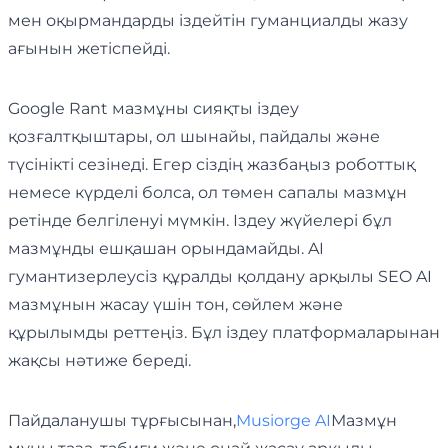
мен оқырмандарды іздейтін гуманциалды жазу
ағынын жетіспейді.
Google Rant мазмұны сияқты іздеу
қозғалтқыштары, ол шынайы, пайдалы және
түсінікті сезінеді. Егер сіздің жазбаңыз роботтық
немесе күрделі болса, ол төмен сапалы мазмұн
ретінде белгіленуі мүмкін. Іздеу жүйелері бұл
мазмұнды ешқашан орындамайды. AI
гумантизерлеусіз құралды қолдану арқылы SEO AI
мазмұнын жасау үшін тон, сөйлем және
құрылымды реттеңіз. Бұл іздеу платформаларынан
жақсы нәтиже береді.
Пайдаланушы тұрғысынан,
Musiorge AI
Мазмұн