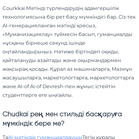
Courkkai Мәтінді түрлендірудің адамгершілік
технологиясына бір рет басу мүмкіндігі бар. Сіз тек
AI-генерацияланған мәтінді қоясыз,
«Муманизациялау» түймесін басып, гуманциалды
нұсқаны бірнеше секунд ішінде
оңтайландырыңыз. Нәтиже біртіндеп оқиды,
қайталануды азайтады және оқырмандармен
жақсырақ қосады. Құрал аз машиналарға, Мазмұн
жасаушыларға, маркетологтарға, маркетологтарға
және AI-of Ai-of Devresh-пен жұмыс істейтін
студенттерге өте ыңғайлы.
Chudkai рең мен стильді басқаруға
мүмкіндік бере ме?
Та
AI мәтіндік гуманциалдаушы
Тегін құралы