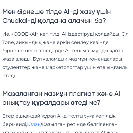
Мен бірнеше тілде AI-ді жазу үшін
Chudkai-ді қолдана аламын ба?
Иә, «CODEKAI» көп тілді AI іздестіруді қолдайды. Ол
Tone, айқындық және еркін сөйлеу кезінде
бірнеше негізгі тілдерде AI-гені мазмұнды қайта
жаза алады. Бұл ғаламдық мазмұн командалары,
студенттер және маркетологтар үшін өте ыңғайлы
етеді.
Мазаланған мазмұн плагиат және AI
анықтау құралдары өтеді ме?
Егер ешқандай құрал AI-ді толтыруға кепілдік
бермейді,
Юлақ
Жазылған ретінде белгіленген
мазмұнды азайтуға көмектеседі. Құрал AI жазу