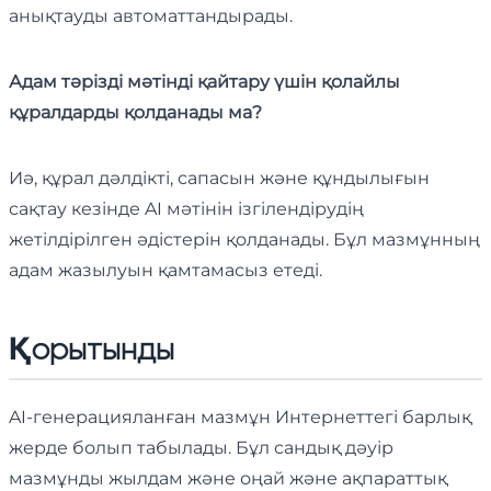
анықтауды автоматтандырады.
Адам тәрізді мәтінді қайтару үшін қолайлы
құралдарды қолданады ма?
Иә, құрал дәлдікті, сапасын және құндылығын
сақтау кезінде AI мәтінін ізгілендірудің
жетілдірілген әдістерін қолданады. Бұл мазмұнның
адам жазылуын қамтамасыз етеді.
Қорытынды
AI-генерацияланған мазмұн Интернеттегі барлық
жерде болып табылады. Бұл сандық дәуір
мазмұнды жылдам және оңай және ақпараттық