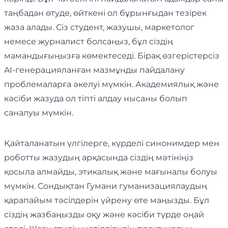
таңбадан өтуде, өйткені ол бұрынғыдан тезірек
жаза алады. Сіз студент, жазушы, маркетолог
немесе журналист болсаңыз, бұл сіздің
мамандығыңызға көмектеседі. Бірақ өзгерістерсіз
AI-генерацияланған мазмұнды пайдалану
проблемаларға әкелуі мүмкін. Академиялық және
кәсіби жазуда ол тіпті алдау нысаны болып
саналуы мүмкін.
Қайталанатын үлгілерге, күрделі синонимдер мен
роботты жазудың арқасында сіздің мәтініңіз
қосыла алмайды, этикалық және мағыналы болуы
мүмкін. Сондықтан Гумани гуманизациялаудың
қарапайым тәсілдерін үйрену өте маңызды. Бұл
сіздің жазбаңызды оқу және кәсіби түрде оңай