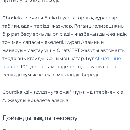
арттыруға көмектеседі.
Chodekai сияқты білікті гуальаторлық құралдар,
табиғи, адам тәрізді жазулар. Гуманциализацияны
бір рет басу арқылы ол сіздің жазбаңыздың өзіндік
тон мен сапасын әкеледі. Құрал Адамның
жанасуын сақтау үшін ChatGTPT жазуды автоматты
түрде анықтайды. Сонымен қатар, бұл
AI мәтініне
әкеледі
100-ден астам тілде тегін, жазушыларға
сенімді жұмыс істеуге мүмкіндік береді.
Courdkai-дің қолдануға оңай мүмкіндіктерімен сіз
AI жазуды еркелете аласыз.
Дойындылықты тексеру