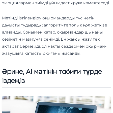
эмоциялармен тиімді ұйымдастыруға көмектеседі.
Мәтінді ізгілендіру оқырмандарды түсінетін
дауысты тудырады; алгоритмге толық қол жеткізе
алмайды. Сонымен қатар, оқырмандар шынайы
сезінетін мазмұнға сенімді. Ең жақсы жазу тек
ақпарат бермейді, ол нақты сөздермен оқырман-
жазушыға қатысты оқиғаны жасайды.
Әрине, AI мәтінін табиғи түрде
іздеңіз