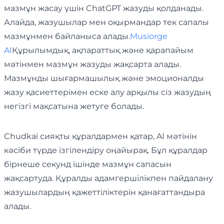
мазмұн жасау үшін ChatGPT жазуды қолданады.
Алайда, жазушылар мен оқырмандар тек сапалы
мазмұнмен байланыса алады.
Musiorge
AI
Құрылымдық, ақпараттық және қарапайым
мәтінмен мазмұн жазуды жақсарта алады.
Мазмұнды шығармашылық және эмоционалды
жазу қасиеттерімен еске алу арқылы сіз жазудың
негізгі мақсатына жетуге болады.
Chudkai сияқты құралдармен қатар, AI мәтінін
кәсіби түрде ізгілендіру оңайырақ. Бұл құралдар
бірнеше секунд ішінде мазмұн сапасын
жақсартуда. Құралды адамгершілікпен пайдалану
жазушылардың қажеттіліктерін қанағаттандыра
алады.