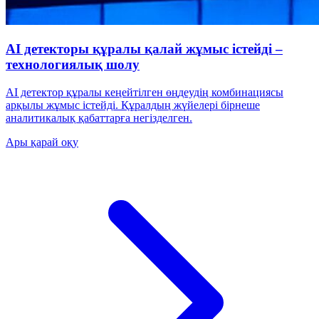
AI детекторы құралы қалай жұмыс істейді –
технологиялық шолу
AI детектор құралы кеңейтілген өңдеудің комбинациясы
арқылы жұмыс істейді. Құралдың жүйелері бірнеше
аналитикалық қабаттарға негізделген.
Ары қарай оқу