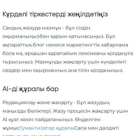
Күрделі тіркестерді жеңілдетіңіз
Сандық жазуда мазмұн - бұл сіздің
оқырманыңызбен қарым-қатынасыңыз. Бұл
ақпараттық блог немесе маркетингтік хабарлама
бола ма, әрқашан қарапайым лексиканы қолдануға
тырысыңыз. Мазмұнды жақсарту үшін күнделікті
сөздер мен оқырманның ана тілін қолданыңыз.
AI-ді құралы бар
Редакциялау және жаңарту - бұл жазудың
маңызды бөліктері. Жазу процесін жақсарту үшін
AI қуат көзін пайдаланыңыз. Өңделген
жұмыс
Гумантизатор құралы
Сапа мен дәлдікті