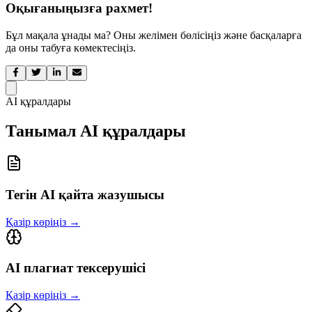
Оқығаныңызға рахмет!
Бұл мақала ұнады ма? Оны желімен бөлісіңіз және басқаларға
да оны табуға көмектесіңіз.
AI құралдары
Танымал AI құралдары
Тегін AI қайта жазушысы
Қазір көріңіз
→
AI плагиат тексерушісі
Қазір көріңіз
→