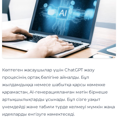
Көптеген жасаушылар үшін ChatGPT жазу
процесінің ортақ бөлігіне айналды. Бұл
жылдамдыққа немесе шабытқа қарсы көмекке
қарамастан, AI-генерацияланған мәтін бірнеше
артықшылықтарды ұсынады. Бұл сізге уақыт
үнемдейді және табиғи түрде келмеуі мүмкін жаңа
идеяларды енгізуге көмектеседі.