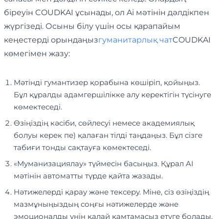
біреуін COUDKAI ұсынады, ол Ai мәтінін дәлдікпен
жүргізеді. Осыны білу үшін осы қарапайым
кеңестерді орындаңыз
гуманитарлық чат
COUDKAI
көмегімен жазу:
Мәтінді гумантизер қорабына көшіріп, қойыңыз.
Бұл құралды адамгершілікке алу керектігін түсінуге
көмектеседі.
Өзіңіздің кәсіби, сөйлесуі немесе академиялық
болуы керек пе) қалаған тілді таңдаңыз. Бұл сізге
табиғи тонды сақтауға көмектеседі.
«Муманизациялау» түймесін басыңыз. Құрал AI
мәтінін автоматты түрде қайта жазады.
Нәтижелерді қарау және тексеру. Міне, сіз өзіңіздің
мазмұныңыздың соңғы нәтижелерде және
эмоционалды үнін қалай қамтамасыз етуге болады.