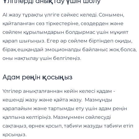
Үлгілерді анықтау үшін шолу
AI жазу тұрақты үлгіге сәйкес келеді. Сонымен,
қайталанған сөз тіркестеріне, сөздерден және
сөйлем құрылымдарын болдырмас үшін мұқият
қарап шығыңыз. Егер әр сөйлем біртіндеп оқиды,
бірақ ешқандай эмоционалды байланыс жоқ болса,
оны нақтылау үшін белгілеңіз.
Адам реңін қосыңыз
Үлгілер анықталғаннан кейін келесі қадам - ​​
кешенді жазу және қайта жазу. Мазмұнды
қарапайым және тартымды ету үшін адам реңін
қалпына келтіріңіз. Мазмұнмен сөйлесуді
сақтаңыз, өрнек қосып, табиғи жазуды табиғи етіп
қосыңыз.