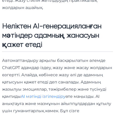
етеді. Жазу стилін жетілдірудің практикалық
жолдарын ашайық.
Неліктен AI-генерацияланған
мәтіндер адамның жанасуын
қажет етеді
Автоматтандыру арқылы басқарылатын әлемде
ChatGPT адамдар іздеу, жазу және жасау жолдарын
өзгертті. Алайда, көбінесе жазу әлі де адамның
қатысуын қажет етеді деп саналады. Адамның
жазылуы эмоциялар, тәжірибелер және түсінуді
қамтиды
AI мәтінді ізгілендіру
өте маңызды. AI
анықтауға және мазмұнын айыппұлдардан құтылу
үшін гуманитарлық көмек. Бұл сізге