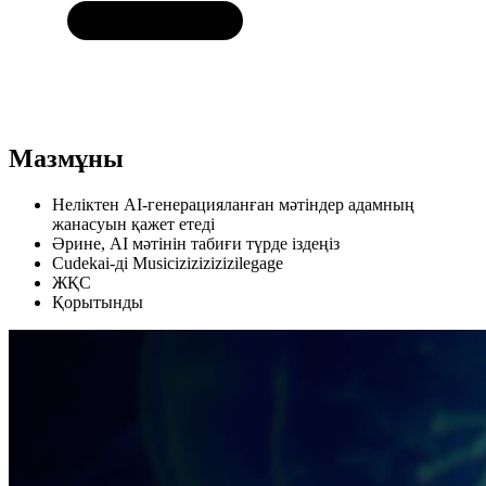
Мазмұны
Неліктен AI-генерацияланған мәтіндер адамның
жанасуын қажет етеді
Әрине, AI мәтінін табиғи түрде іздеңіз
Cudekai-ді Musicizizizizizilegage
ЖҚС
Қорытынды