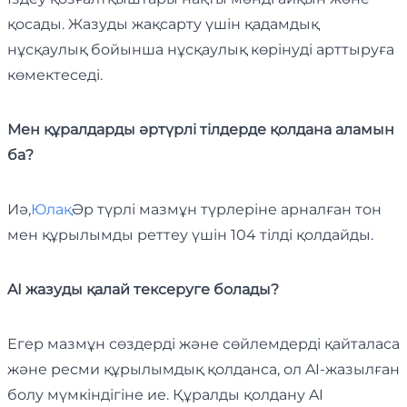
қосады. Жазуды жақсарту үшін қадамдық
нұсқаулық бойынша нұсқаулық көрінуді арттыруға
көмектеседі.
Мен құралдарды әртүрлі тілдерде қолдана аламын
ба?
Иә,
Юлақ
Әр түрлі мазмұн түрлеріне арналған тон
мен құрылымды реттеу үшін 104 тілді қолдайды.
AI жазуды қалай тексеруге болады?
Егер мазмұн сөздерді және сөйлемдерді қайталаса
және ресми құрылымдық қолданса, ол AI-жазылған
болу мүмкіндігіне ие. Құралды қолдану AI