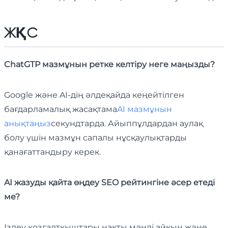
ЖҚС
ChatGTP мазмұнын ретке келтіру неге маңызды?
Google және AI-дің әлдеқайда кеңейтілген
бағдарламалық жасақтама
AI мазмұнын
анықтаңыз
секундтарда. Айыппұлдардан аулақ
болу үшін мазмұн сапалы нұсқаулықтарды
қанағаттандыру керек.
AI жазуды қайта өңдеу SEO рейтингіне әсер етеді
ме?
Іздеу қозғалтқыштары нақты мәнді айқын және