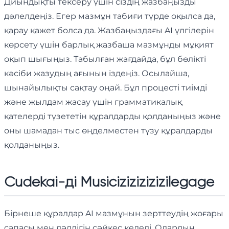
Диындықты тексеру үшін сіздің жазбаңызды
дәлелдеңіз. Егер мазмұн табиғи түрде оқылса да,
қарау қажет болса да. Жазбаңыздағы AI үлгілерін
көрсету үшін барлық жазбаша мазмұнды мұқият
оқып шығыңыз. Табылған жағдайда, бұл бөлікті
кәсіби жазудың ағынын іздеңіз. Осылайша,
шынайылықты сақтау оңай. Бұл процесті тиімді
және жылдам жасау үшін грамматикалық
қателерді түзететін құралдарды қолданыңыз және
оны шамадан тыс өңделместен түзу құралдарды
қолданыңыз.
Cudekai-ді Musicizizizizizilegage
Бірнеше құралдар AI мазмұнын зерттеудің жоғары
сапасы мен дәлдігін сәйкес келеді. Олардың