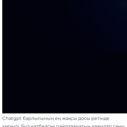
Chatgpt барлығының ең жақсы досы ретінде
көрінді. Бұл чатбелгіні пайдаланатын адамдар саны