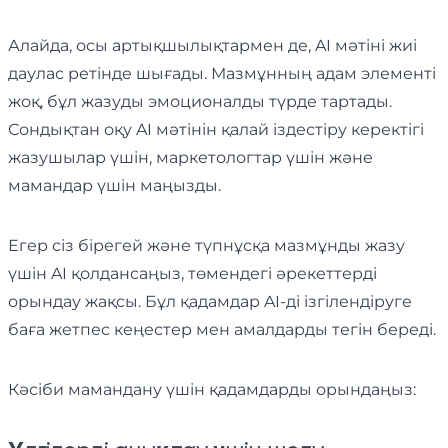
Алайда, осы артықшылықтармен де, AI мәтіні жиі
даулас ретінде шығады. Мазмұнның адам элементі
жоқ, бұл жазуды эмоционалды түрде тартады.
Сондықтан оқу AI мәтінін қалай іздестіру керектігі
жазушылар үшін, маркетологтар үшін және
мамандар үшін маңызды.
Егер сіз бірегей және түпнұсқа мазмұнды жазу
үшін AI қолдансаңыз, төмендегі әрекеттерді
орындау жақсы. Бұл қадамдар AI-ді ізгілендіруге
баға жетпес кеңестер мен амалдарды тегін береді.
Кәсіби мамандану үшін қадамдарды орындаңыз: