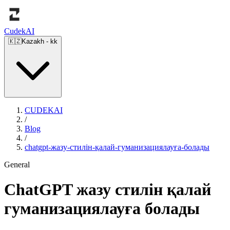
Cudek
AI
🇰🇿
Kazakh
-
kk
CUDEKAI
/
Blog
/
chatgpt-жазу-стилін-қалай-гуманизациялауға-болады
General
ChatGPT жазу стилін қалай
гуманизациялауға болады