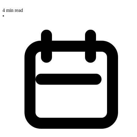
4
min read
•