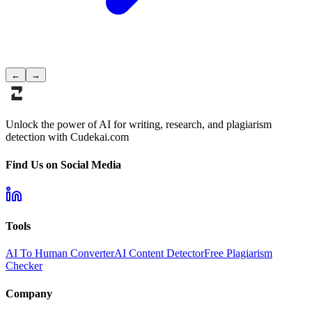
←
→
Unlock the power of AI for writing, research, and plagiarism
detection with Cudekai.com
Find Us on Social Media
Tools
AI To Human Converter
AI Content Detector
Free Plagiarism
Checker
Company