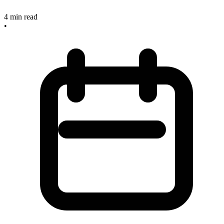
4
min read
•