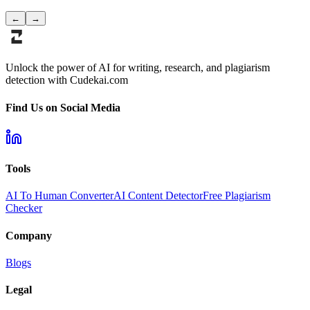
←
→
Unlock the power of AI for writing, research, and plagiarism
detection with Cudekai.com
Find Us on Social Media
Tools
AI To Human Converter
AI Content Detector
Free Plagiarism
Checker
Company
Blogs
Legal