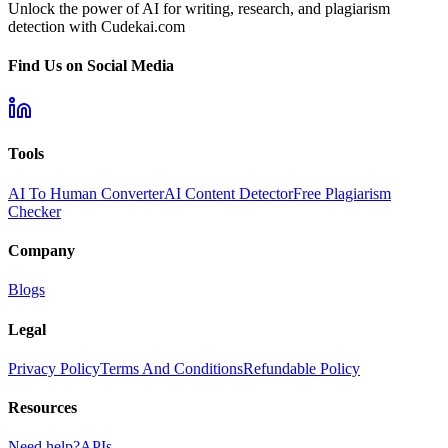
Unlock the power of AI for writing, research, and plagiarism
detection with Cudekai.com
Find Us on Social Media
Tools
AI To Human Converter
AI Content Detector
Free Plagiarism
Checker
Company
Blogs
Legal
Privacy Policy
Terms And Conditions
Refundable Policy
Resources
Need help?
APIs