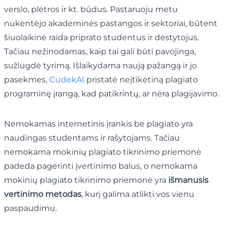
verslo, plėtros ir kt. būdus. Pastaruoju metu
nukentėjo akademinės pastangos ir sektoriai, būtent
šiuolaikinė raida priprato studentus ir dėstytojus.
Tačiau nežinodamas, kaip tai gali būti pavojinga,
sužlugdė tyrimą. Išlaikydama naują pažangą ir jo
pasekmes,
CudekAI
pristatė neįtikėtiną plagiato
programinę įrangą, kad patikrintų, ar nėra plagijavimo.
Nemokamas internetinis įrankis be plagiato yra
naudingas studentams ir rašytojams. Tačiau
nemokama mokinių plagiato tikrinimo priemonė
padeda pagerinti įvertinimo balus, o nemokama
mokinių plagiato tikrinimo priemonė yra
išmanusis
vertinimo metodas
, kurį galima atlikti vos vienu
paspaudimu.