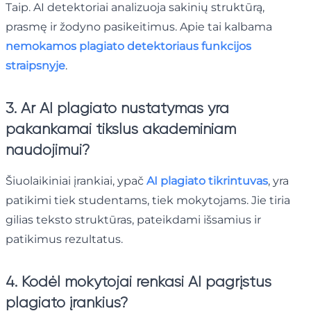
Taip. AI detektoriai analizuoja sakinių struktūrą,
prasmę ir žodyno pasikeitimus. Apie tai kalbama
nemokamos plagiato detektoriaus funkcijos
straipsnyje
.
3. Ar AI plagiato nustatymas yra
pakankamai tikslus akademiniam
naudojimui?
Šiuolaikiniai įrankiai, ypač
AI plagiato tikrintuvas
, yra
patikimi tiek studentams, tiek mokytojams. Jie tiria
gilias teksto struktūras, pateikdami išsamius ir
patikimus rezultatus.
4. Kodėl mokytojai renkasi AI pagrįstus
plagiato įrankius?