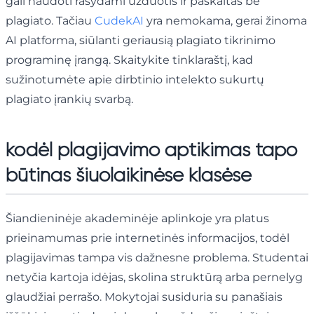
gali naudoti rašydami užduotis ir paskaitas be
plagiato. Tačiau
CudekAI
yra nemokama, gerai žinoma
AI platforma, siūlanti geriausią plagiato tikrinimo
programinę įrangą. Skaitykite tinklaraštį, kad
sužinotumėte apie dirbtinio intelekto sukurtų
plagiato įrankių svarbą.
kodėl plagijavimo aptikimas tapo
būtinas šiuolaikinėse klasėse
Šiandieninėje akademinėje aplinkoje yra platus
prieinamumas prie internetinės informacijos, todėl
plagijavimas tampa vis dažnesne problema. Studentai
netyčia kartoja idėjas, skolina struktūrą arba pernelyg
glaudžiai perrašo. Mokytojai susiduria su panašiais