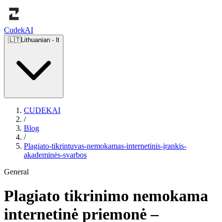
Cudek
AI
🇱🇹
Lithuanian
-
lt
CUDEKAI
/
Blog
/
Plagiato-tikrintuvas-nemokamas-internetinis-įrankis-
akademinės-svarbos
General
Plagiato tikrinimo nemokama
internetinė priemonė –