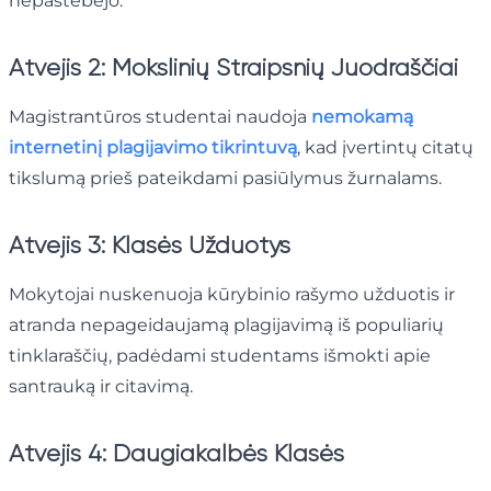
nepastebėjo.
Atvejis 2: Mokslinių Straipsnių Juodraščiai
Magistrantūros studentai naudoja
nemokamą
internetinį plagijavimo tikrintuvą
, kad įvertintų citatų
tikslumą prieš pateikdami pasiūlymus žurnalams.
Atvejis 3: Klasės Užduotys
Mokytojai nuskenuoja kūrybinio rašymo užduotis ir
atranda nepageidaujamą plagijavimą iš populiarių
tinklaraščių, padėdami studentams išmokti apie
santrauką ir citavimą.
Atvejis 4: Daugiakalbės Klasės