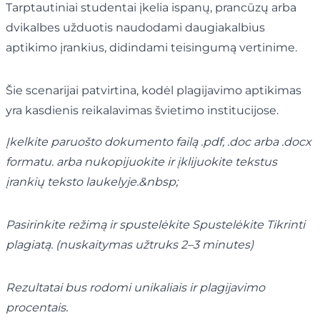
Tarptautiniai studentai įkelia ispanų, prancūzų arba
dvikalbes užduotis naudodami daugiakalbius
aptikimo įrankius, didindami teisingumą vertinime.
Šie scenarijai patvirtina, kodėl plagijavimo aptikimas
yra kasdienis reikalavimas švietimo institucijose.
Įkelkite paruošto dokumento failą .pdf, .doc arba .docx
formatu. arba nukopijuokite ir įklijuokite tekstus
įrankių teksto laukelyje.&nbsp;
Pasirinkite režimą ir spustelėkite Spustelėkite Tikrinti
plagiatą. (nuskaitymas užtruks 2–3 minutes)
Rezultatai bus rodomi unikaliais ir plagijavimo
procentais.