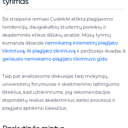
tyrimas
Šis straipsnis remiasi CudekAI atlikta plagijavimo
tendencijų, daugiakalbių studentų poreikių ir
akademinės etikos iššūkių analize. Mūsų tyrimų
komanda išbandė
nemokamą internetinį plagijato
tikrintuvą
,
AI plagijato tikrintuvą
ir peržiūrėjo išvadas iš
geriausio nemokamo plagijato tikrintuvo gido
.
Taip pat analizavome diskusijas tarp mokytojų,
universitetų forumuose ir skaitmeninio raštingumo
išteklius, kad užtikrintume, jog rekomendacijos
atspindėtų realius akademinius darbo procesus ir
plagijato aptikimo lūkesčius.