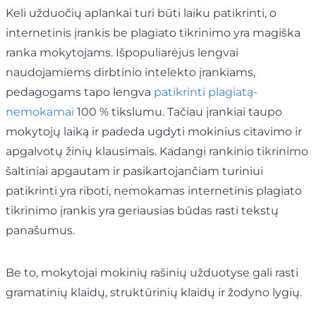
Keli užduočių aplankai turi būti laiku patikrinti, o
internetinis įrankis be plagiato tikrinimo yra magiška
ranka mokytojams. Išpopuliarėjus lengvai
naudojamiems dirbtinio intelekto įrankiams,
pedagogams tapo lengva
patikrinti plagiatą-
nemokamai
100 % tikslumu. Tačiau įrankiai taupo
mokytojų laiką ir padeda ugdyti mokinius citavimo ir
apgalvotų žinių klausimais. Kadangi rankinio tikrinimo
šaltiniai apgautam ir pasikartojančiam turiniui
patikrinti yra riboti, nemokamas internetinis plagiato
tikrinimo įrankis yra geriausias būdas rasti tekstų
panašumus.
Be to, mokytojai mokinių rašinių užduotyse gali rasti
gramatinių klaidų, struktūrinių klaidų ir žodyno lygių.