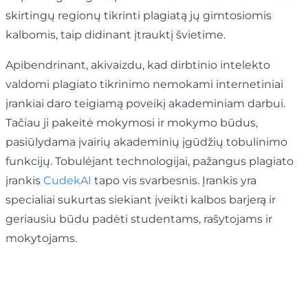
skirtingų regionų tikrinti plagiatą jų gimtosiomis
kalbomis, taip didinant įtrauktį švietime.
Apibendrinant, akivaizdu, kad dirbtinio intelekto
valdomi plagiato tikrinimo nemokami internetiniai
įrankiai daro teigiamą poveikį akademiniam darbui.
Tačiau ji pakeitė mokymosi ir mokymo būdus,
pasiūlydama įvairių akademinių įgūdžių tobulinimo
funkcijų. Tobulėjant technologijai, pažangus plagiato
įrankis
CudekAI
tapo vis svarbesnis. Įrankis yra
specialiai sukurtas siekiant įveikti kalbos barjerą ir
geriausiu būdu padėti studentams, rašytojams ir
mokytojams.