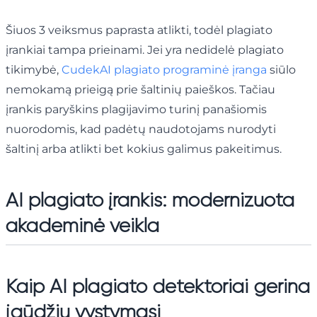
Šiuos 3 veiksmus paprasta atlikti, todėl plagiato
įrankiai tampa prieinami. Jei yra nedidelė plagiato
tikimybė,
CudekAI plagiato programinė įranga
siūlo
nemokamą prieigą prie šaltinių paieškos. Tačiau
įrankis paryškins plagijavimo turinį panašiomis
nuorodomis, kad padėtų naudotojams nurodyti
šaltinį arba atlikti bet kokius galimus pakeitimus.
AI plagiato įrankis: modernizuota
akademinė veikla
Kaip AI plagiato detektoriai gerina
įgūdžių vystymąsi