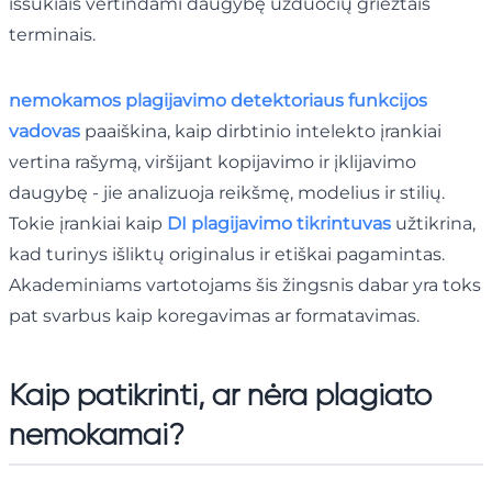
iššūkiais vertindami daugybę užduočių griežtais
terminais.
nemokamos plagijavimo detektoriaus funkcijos
vadovas
paaiškina, kaip dirbtinio intelekto įrankiai
vertina rašymą, viršijant kopijavimo ir įklijavimo
daugybę - jie analizuoja reikšmę, modelius ir stilių.
Tokie įrankiai kaip
DI plagijavimo tikrintuvas
užtikrina,
kad turinys išliktų originalus ir etiškai pagamintas.
Akademiniams vartotojams šis žingsnis dabar yra toks
pat svarbus kaip koregavimas ar formatavimas.
Kaip patikrinti, ar nėra plagiato
nemokamai
?