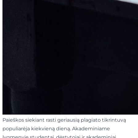
Paieškos siekiant rasti geriausią plagiato tikrintuvą
populiarėja kiekvieną dieną. Akademiniame
lygmenyje studentai, dėstytojai ir akademiniai