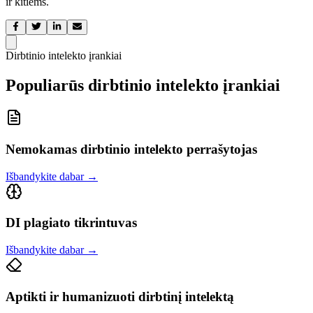
ir kitiems.
Dirbtinio intelekto įrankiai
Populiarūs dirbtinio intelekto įrankiai
Nemokamas dirbtinio intelekto perrašytojas
Išbandykite dabar
→
DI plagiato tikrintuvas
Išbandykite dabar
→
Aptikti ir humanizuoti dirbtinį intelektą