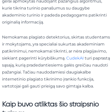
gerai apmokytas naudojant pažangius algoritmus,
kurie tikrina turinio panašumus su daugybe
akademinio turinio ir padeda pedagogams patikrinti
originalią informaciją.
Nemokamas plagiato detektorius, skirtas studentams
ir mokytojams, yra specialiai sukurtas akademiniam
patikrinimui, nemokamai tikrinti, ar nėra plagijavimo,
siekiant pagerinti kūrybiškumą.
CudekAI
turi paprastą
sąsają, kurią pradedantiesiems galės greičiau naudoti
pažangiai. Tačiau naudodamiesi daugiakalbe
internetinio plagiato tikrinimo įrankio funkcija,
vartotojai gali gauti prieigą savo gimtąja kalba.
Kaip buvo atliktas šio straipsnio