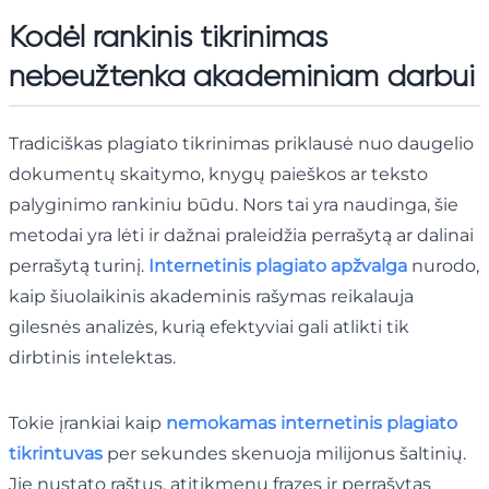
Kodėl rankinis tikrinimas
nebeužtenka akademiniam darbui
Tradiciškas plagiato tikrinimas priklausė nuo daugelio
dokumentų skaitymo, knygų paieškos ar teksto
palyginimo rankiniu būdu. Nors tai yra naudinga, šie
metodai yra lėti ir dažnai praleidžia perrašytą ar dalinai
perrašytą turinį.
Internetinis plagiato apžvalga
nurodo,
kaip šiuolaikinis akademinis rašymas reikalauja
gilesnės analizės, kurią efektyviai gali atlikti tik
dirbtinis intelektas.
Tokie įrankiai kaip
nemokamas internetinis plagiato
tikrintuvas
per sekundes skenuoja milijonus šaltinių.
Jie nustato raštus, atitikmenų frazes ir perrašytas