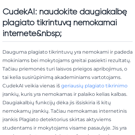
CudekAI: naudokite daugiakalbę
plagiato tikrintuvą nemokamai
internete&nbsp;
Dauguma plagiato tikrintuvų yra nemokami ir padeda
mokiniams bei mokytojams greitai pasiekti rezultatų.
Tačiau priemonės turi laisvos prieigos apribojimus, o
tai kelia susirūpinimą akademiniams vartotojams.
CudekAI veikia vienas iš
geriausių plagiato tikrinimo
įrankių, kuris yra nemokamas ir palaiko kelias kalbas.
Daugiakalbių funkcijų dėka jis išsiskiria iš kitų
nemokamų įrankių. Tačiau nemokamas internetinis
įrankis Plagiato detektorius skirtas aktyviems
studentams ir mokytojams visame pasaulyje. Jis yra