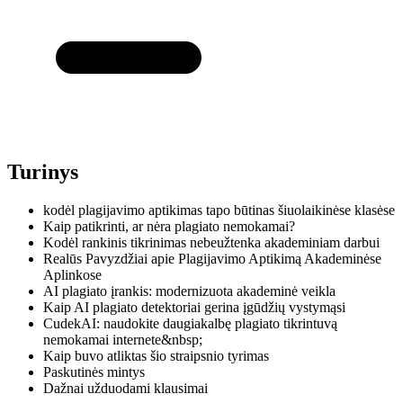
Turinys
kodėl plagijavimo aptikimas tapo būtinas šiuolaikinėse klasėse
Kaip patikrinti, ar nėra plagiato nemokamai?
Kodėl rankinis tikrinimas nebeužtenka akademiniam darbui
Realūs Pavyzdžiai apie Plagijavimo Aptikimą Akademinėse
Aplinkose
AI plagiato įrankis: modernizuota akademinė veikla
Kaip AI plagiato detektoriai gerina įgūdžių vystymąsi
CudekAI: naudokite daugiakalbę plagiato tikrintuvą
nemokamai internete&nbsp;
Kaip buvo atliktas šio straipsnio tyrimas
Paskutinės mintys
Dažnai užduodami klausimai