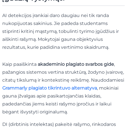
AI detekcijos įrankiai daro daugiau nei tik randa
nukopijuotas sakinius. Jie padeda studentams
stiprinti kritinį mąstymą, tobulinti tyrimo įgūdžius ir
aiškinti rašymą. Mokytojai gauna objektyvius
rezultatus, kurie padidina vertinimo skaidrumą.
Kaip paaiškinta
akademinio plagiato svarbos gide
,
pažangios sistemos vertina struktūrą, žodyno įvairovę,
citatų tikslumą ir kontekstinę reikšmę. Naudodamiesi
Grammarly plagiato tikrintuvo alternatyva
, mokiniai
gauna įžvalgas apie pasikartojančias klaidas,
padedančias jiems keisti rašymo įpročius ir laikui
bėgant išvystyti originalumą.
DI (dirbtinis intelektas) pakeitė rašymo, rinkodaros