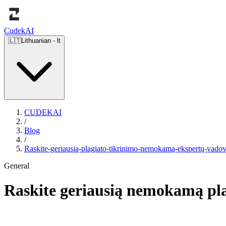
Cudek
AI
🇱🇹
Lithuanian
-
lt
CUDEKAI
/
Blog
/
Raskite-geriausią-plagiato-tikrinimo-nemokamą-ekspertų-vado
General
Raskite geriausią nemokamą pla