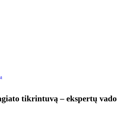
vą
giato tikrintuvą – ekspertų vad