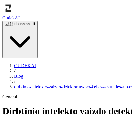
Cudek
AI
🇱🇹
Lithuanian
-
lt
CUDEKAI
/
Blog
/
dirbtinio-intelekto-vaizdo-detektorius-per-kelias-sekundes-atpaž
General
Dirbtinio intelekto vaizdo detek