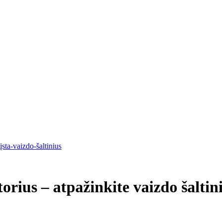
įsta-vaizdo-šaltinius
torius – atpažinkite vaizdo šaltin