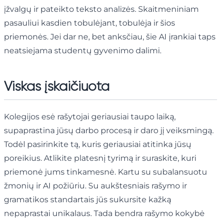
įžvalgų ir pateikto teksto analizės. Skaitmeniniam
pasauliui kasdien tobulėjant, tobulėja ir šios
priemonės. Jei dar ne, bet anksčiau, šie AI įrankiai taps
neatsiejama studentų gyvenimo dalimi.
Viskas įskaičiuota
Kolegijos esė rašytojai geriausiai taupo laiką,
supaprastina jūsų darbo procesą ir daro jį veiksmingą.
Todėl pasirinkite tą, kuris geriausiai atitinka jūsų
poreikius. Atlikite platesnį tyrimą ir suraskite, kuri
priemonė jums tinkamesnė. Kartu su subalansuotu
žmonių ir AI požiūriu. Su aukštesniais rašymo ir
gramatikos standartais jūs sukursite kažką
nepaprastai unikalaus. Tada bendra rašymo kokybė