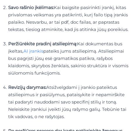
Savo rašinio įkėlimas:
Kai baigsite pasirinkti įrankį, kitas
privalomas veiksmas yra patikrinti, kurį failo tipą įrankis
palaiko. Nesvarbu, ar tai pdf, doc failas, ar paprastas
tekstas, tiesiog atminkite, kad jis atitinka jūsų poreikius.
Peržiūrėkite pradinį atsiliepimą:
Kai dokumentas bus
įkeltas,
AI įrankis
pateiks jums atsiliepimą. Atsiliepimai
bus pagrįsti jūsų esė gramatikos patikra, rašybos
klaidomis, skyrybos ženklais, sakinio struktūra ir visomis
siūlomomis funkcijomis.
Revizijų darymas:
Atsižvelgdami į įrankio pateiktus
atsiliepimus ir pasiūlymus, pataisykite ir nepamirškite
tai padaryti naudodami savo specifinį stilių ir toną.
Neleiskite įrankiui įveikti jūsų rašymo galių. Tebūnie tai
tik vadovas, o ne rašytojas.
Po peržiūros proceso dar kartą patikrinkite žmogaus