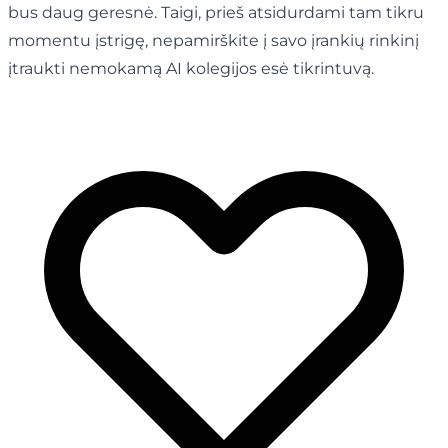
bus daug geresnė. Taigi, prieš atsidurdami tam tikru
momentu įstrigę, nepamirškite į savo įrankių rinkinį
įtraukti nemokamą AI kolegijos esė tikrintuvą.