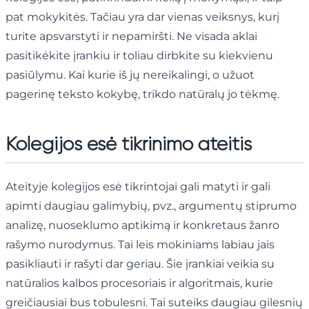
pat mokykitės. Tačiau yra dar vienas veiksnys, kurį
turite apsvarstyti ir nepamiršti. Ne visada aklai
pasitikėkite įrankiu ir toliau dirbkite su kiekvienu
pasiūlymu. Kai kurie iš jų nereikalingi, o užuot
pagerinę teksto kokybę, trikdo natūralų jo tėkmę.
Kolegijos esė tikrinimo ateitis
Ateityje kolegijos esė tikrintojai gali matyti ir gali
apimti daugiau galimybių, pvz., argumentų stiprumo
analizę, nuoseklumo aptikimą ir konkretaus žanro
rašymo nurodymus. Tai leis mokiniams labiau jais
pasikliauti ir rašyti dar geriau. Šie įrankiai veikia su
natūralios kalbos procesoriais ir algoritmais, kurie
greičiausiai bus tobulesni. Tai suteiks daugiau gilesnių