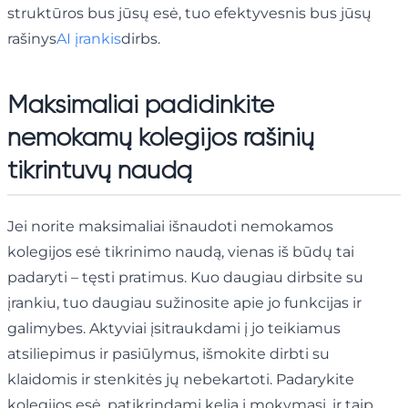
struktūros bus jūsų esė, tuo efektyvesnis bus jūsų
rašinys
AI įrankis
dirbs.
Maksimaliai padidinkite
nemokamų kolegijos rašinių
tikrintuvų naudą
Jei norite maksimaliai išnaudoti nemokamos
kolegijos esė tikrinimo naudą, vienas iš būdų tai
padaryti – tęsti pratimus. Kuo daugiau dirbsite su
įrankiu, tuo daugiau sužinosite apie jo funkcijas ir
galimybes. Aktyviai įsitraukdami į jo teikiamus
atsiliepimus ir pasiūlymus, išmokite dirbti su
klaidomis ir stenkitės jų nebekartoti. Padarykite
kolegijos esė, patikrindami kelią į mokymąsi, ir taip