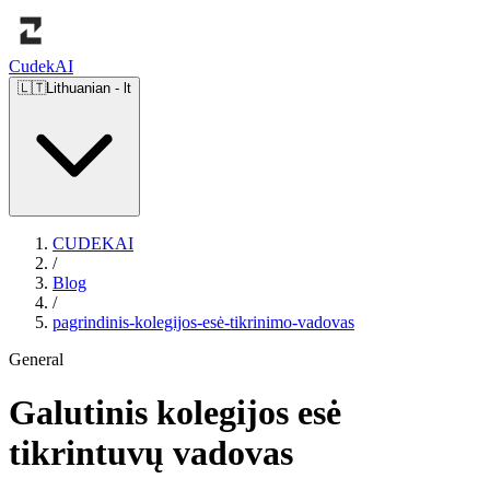
Cudek
AI
🇱🇹
Lithuanian
-
lt
CUDEKAI
/
Blog
/
pagrindinis-kolegijos-esė-tikrinimo-vadovas
General
Galutinis kolegijos esė
tikrintuvų vadovas