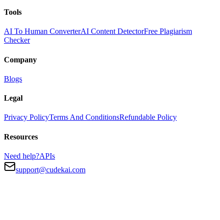
Tools
AI To Human Converter
AI Content Detector
Free Plagiarism
Checker
Company
Blogs
Legal
Privacy Policy
Terms And Conditions
Refundable Policy
Resources
Need help?
APIs
support@cudekai.com