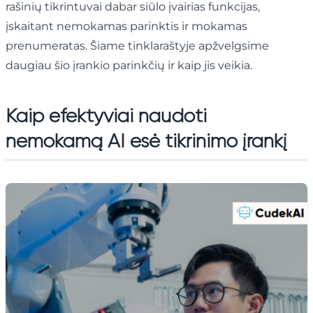
rašinių tikrintuvai dabar siūlo įvairias funkcijas,
įskaitant nemokamas parinktis ir mokamas
prenumeratas. Šiame tinklaraštyje apžvelgsime
daugiau šio įrankio parinkčių ir kaip jis veikia.
Kaip efektyviai naudoti
nemokamą AI esė tikrinimo įrankį