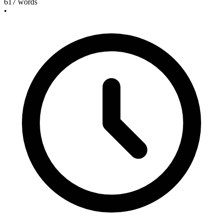
617
words
•