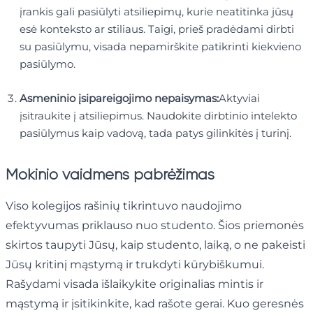
įrankis gali pasiūlyti atsiliepimų, kurie neatitinka jūsų
esė konteksto ar stiliaus. Taigi, prieš pradėdami dirbti
su pasiūlymu, visada nepamirškite patikrinti kiekvieno
pasiūlymo.
Asmeninio įsipareigojimo nepaisymas:
Aktyviai
įsitraukite į atsiliepimus. Naudokite dirbtinio intelekto
pasiūlymus kaip vadovą, tada patys gilinkitės į turinį.
Mokinio vaidmens pabrėžimas
Viso kolegijos rašinių tikrintuvo naudojimo
efektyvumas priklauso nuo studento. Šios priemonės
skirtos taupyti Jūsų, kaip studento, laiką, o ne pakeisti
Jūsų kritinį mąstymą ir trukdyti kūrybiškumui.
Rašydami visada išlaikykite originalias mintis ir
mąstymą ir įsitikinkite, kad rašote gerai. Kuo geresnės