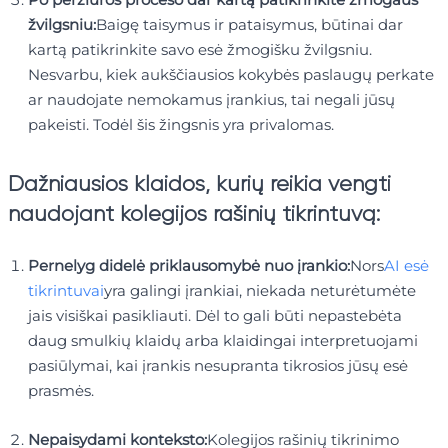
žvilgsniu:
Baigę taisymus ir pataisymus, būtinai dar
kartą patikrinkite savo esė žmogišku žvilgsniu.
Nesvarbu, kiek aukščiausios kokybės paslaugų perkate
ar naudojate nemokamus įrankius, tai negali jūsų
pakeisti. Todėl šis žingsnis yra privalomas.
Dažniausios klaidos, kurių reikia vengti
naudojant kolegijos rašinių tikrintuvą:
Pernelyg didelė priklausomybė nuo įrankio:
Nors
AI esė
tikrintuvai
yra galingi įrankiai, niekada neturėtumėte
jais visiškai pasikliauti. Dėl to gali būti nepastebėta
daug smulkių klaidų arba klaidingai interpretuojami
pasiūlymai, kai įrankis nesupranta tikrosios jūsų esė
prasmės.
Nepaisydami konteksto:
Kolegijos rašinių tikrinimo