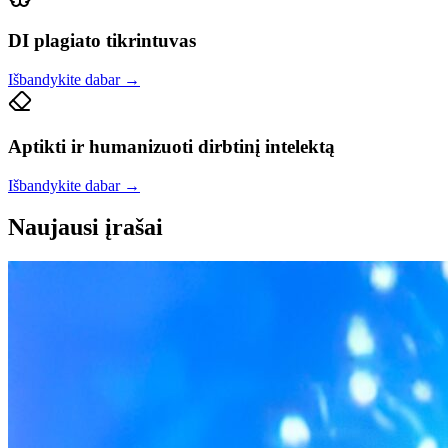
DI plagiato tikrintuvas
Išbandykite dabar
→
Aptikti ir humanizuoti dirbtinį intelektą
Išbandykite dabar
→
Naujausi įrašai