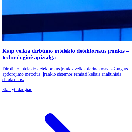
Kaip veikia dirbtinio intelekto detektoriaus įrankis –
technologinė apžvalga
Dirbtinio intelekto detektoriaus įrankis veikia derindamas pažangius
apdorojimo metodus. Įrankio sistemos remiasi keliais analitiniais
sluoksniais.
Skaityti daugiau