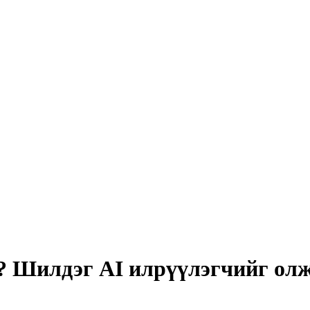
э? Шилдэг AI илрүүлэгчийг ол