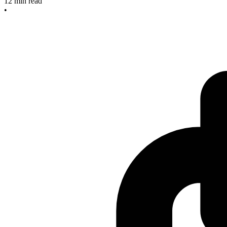
12
min read
•