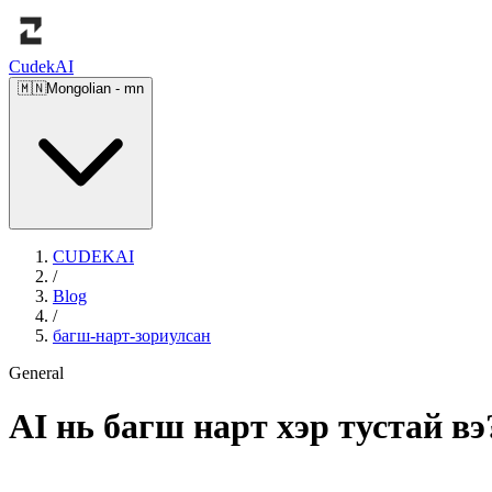
Cudek
AI
🇲🇳
Mongolian
-
mn
CUDEKAI
/
Blog
/
багш-нарт-зориулсан
General
AI нь багш нарт хэр тустай в